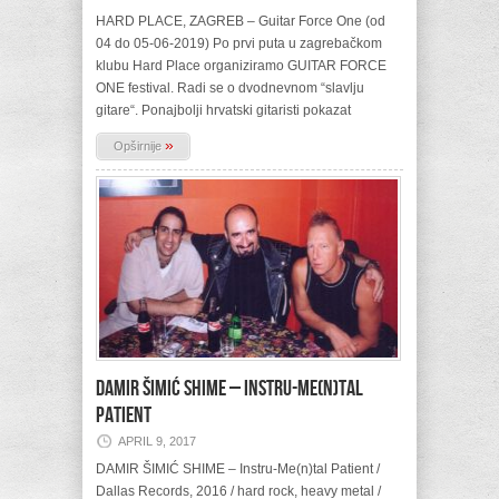
HARD PLACE, ZAGREB – Guitar Force One (od
04 do 05-06-2019) Po prvi puta u zagrebačkom
klubu Hard Place organiziramo GUITAR FORCE
ONE festival. Radi se o dvodnevnom “slavlju
gitare“. Ponajbolji hrvatski gitaristi pokazat
»
Opširnije
DAMIR ŠIMIĆ SHIME – Instru-Me(n)tal
Patient
APRIL 9, 2017
DAMIR ŠIMIĆ SHIME – Instru-Me(n)tal Patient /
Dallas Records, 2016 / hard rock, heavy metal /