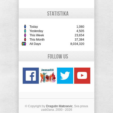
STATISTIKA
Today
1,080
Yesterday
4,505
This Week
23,654
This Month
37,384
All Days
8,034,320
Follow Us
© Copyright by
Dragutin Matosevic
. Sva prava
zadržana. 2000 - 2026