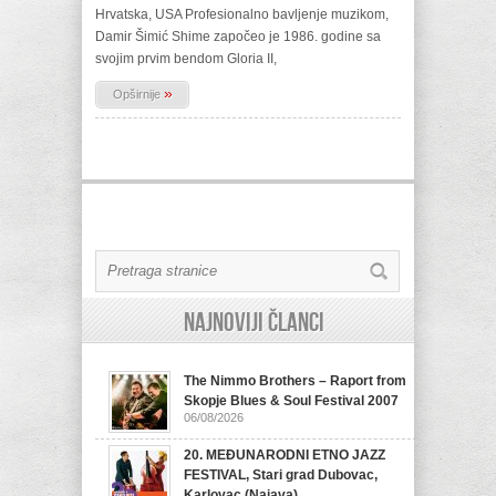
Hrvatska, USA Profesionalno bavljenje muzikom,
Damir Šimić Shime započeo je 1986. godine sa
svojim prvim bendom Gloria II,
»
Opširnije
Najnoviji članci
The Nimmo Brothers – Raport from
Skopje Blues & Soul Festival 2007
06/08/2026
20. MEĐUNARODNI ETNO JAZZ
FESTIVAL, Stari grad Dubovac,
Karlovac (Najava)