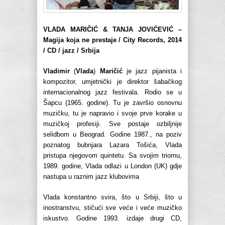
VLADA MARIČIĆ & TANJA JOVIĆEVIĆ –
Magija koja ne prestaje / City Records, 2014
/ CD / jazz / Srbija
Vladimir
(
Vlada
)
Maričić
je jazz pijanista i
kompozitor, umjetnički je direktor šabačkog
internacionalnog jazz festivala. Rodio se u
Šapcu (1965. godine). Tu je završio osnovnu
muzičku, tu je napravio i svoje prve korake u
muzičkoj profesiji. Sve postaje ozbiljnije
selidbom u Beograd. Godine 1987., na poziv
poznatog bubnjara Lazara Tošića, Vlada
pristupa njegovom quintetu. Sa svojim triomu,
1989. godine, Vlada odlazi u London (UK) gdje
nastupa u raznim jazz klubovima
Vlada konstantno svira, što u Srbiji, što u
inostranstvu, stičući sve veće i veće muzičko
iskustvo. Godine 1993. izdaje drugi CD,