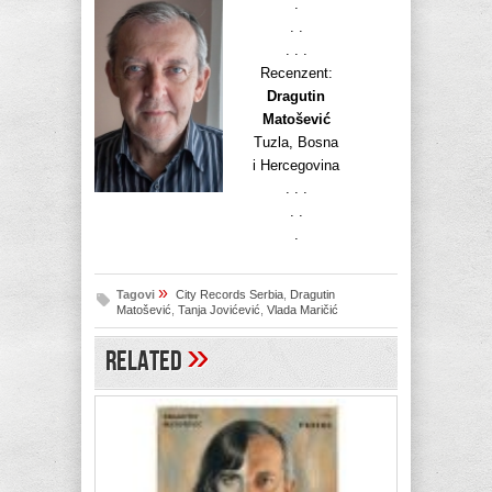
.
. .
. . .
Recenzent:
Dragutin
Matošević
Tuzla, Bosna
i Hercegovina
. . .
. .
.
»
Tagovi
City Records Serbia
,
Dragutin
Matošević
,
Tanja Jovićević
,
Vlada Maričić
»
Related