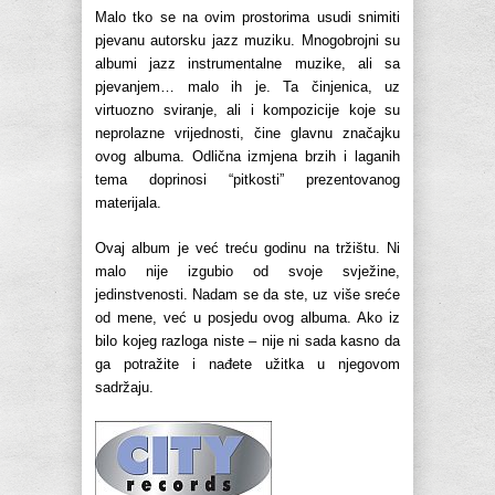
Malo tko se na ovim prostorima usudi snimiti
pjevanu autorsku jazz muziku. Mnogobrojni su
albumi jazz instrumentalne muzike, ali sa
pjevanjem… malo ih je. Ta činjenica, uz
virtuozno sviranje, ali i kompozicije koje su
neprolazne vrijednosti, čine glavnu značajku
ovog albuma. Odlična izmjena brzih i laganih
tema doprinosi “pitkosti” prezentovanog
materijala.
Ovaj album je već treću godinu na tržištu. Ni
malo nije izgubio od svoje svježine,
jedinstvenosti. Nadam se da ste, uz više sreće
od mene, već u posjedu ovog albuma. Ako iz
bilo kojeg razloga niste – nije ni sada kasno da
ga potražite i nađete užitka u njegovom
sadržaju.