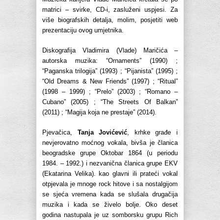
matrici – svirke, CD-i, zasluženi uspjesi. Za
više biografskih detalja, molim, posjetiti web
prezentaciju ovog umjetnika.
Diskografija Vladimira (Vlade) Maričića –
autorska muzika: “Ornaments” (1990) ;
“Paganska trilogija” (1993) ; “Pijanista” (1995) ;
“Old Dreams & New Friends” (1997) ; “Ritual”
(1998 – 1999) ; “Prelo” (2003) ; “Romano –
Cubano” (2005) ; “The Streets Of Balkan”
(2011) ; “Magija koja ne prestaje” (2014).
Pjevačica,
Tanja Jovićević
, krhke građe i
nevjerovatno moćnog vokala, bivša je članica
beogradske grupe Oktobar 1864 (u periodu
1984. – 1992.) i nezvanična članica grupe EKV
(Ekatarina Velika). kao glavni ili prateći vokal
otpjevala je mnoge rock hitove i sa nostalgijom
se sjeća vremena kada se slušala drugačija
muzika i kada se živelo bolje. Oko deset
godina nastupala je uz somborsku grupu Rich