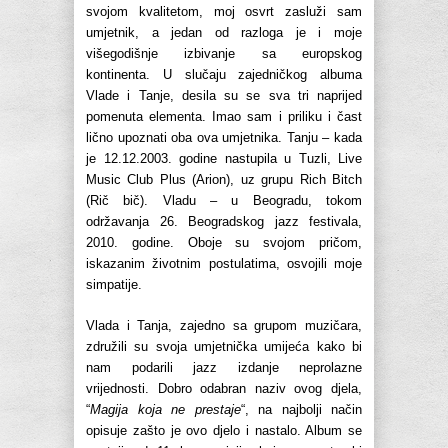
svojom kvalitetom, moj osvrt zasluži sam
umjetnik, a jedan od razloga je i moje
višegodišnje izbivanje sa europskog
kontinenta. U slučaju zajedničkog albuma
Vlade i Tanje, desila su se sva tri naprijed
pomenuta elementa. Imao sam i priliku i čast
lično upoznati oba ova umjetnika. Tanju – kada
je 12.12.2003. godine nastupila u Tuzli, Live
Music Club Plus (Arion), uz grupu Rich Bitch
(Rič bič). Vladu – u Beogradu, tokom
održavanja 26. Beogradskog jazz festivala,
2010. godine. Oboje su svojom pričom,
iskazanim životnim postulatima, osvojili moje
simpatije.
Vlada i Tanja, zajedno sa grupom muzičara,
združili su svoja umjetnička umijeća kako bi
nam podarili jazz izdanje neprolazne
vrijednosti. Dobro odabran naziv ovog djela,
“
Magija koja ne prestaje
“, na najbolji način
opisuje zašto je ovo djelo i nastalo. Album se