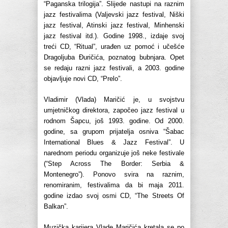
“Paganska trilogija”. Slijede nastupi na raznim
jazz festivalima (Valjevski jazz festival, Niški
jazz festival, Atinski jazz festival, Minhenski
jazz festival itd.). Godine 1998., izdaje svoj
treći CD, “Ritual”, urađen uz pomoć i učešće
Dragoljuba Đuričića, poznatog bubnjara. Opet
se redaju razni jazz festivali, a 2003. godine
objavljuje novi CD, “Prelo”.
Vladimir (Vlada) Maričić je, u svojstvu
umjetničkog direktora, započeo jazz festival u
rodnom Šapcu, još 1993. godine. Od 2000.
godine, sa grupom prijatelja osniva “Šabac
International Blues & Jazz Festival”. U
narednom periodu organizuje još neke festivale
(“Step Across The Border: Serbia &
Montenegro”). Ponovo svira na raznim,
renomiranim, festivalima da bi maja 2011.
godine izdao svoj osmi CD, “The Streets Of
Balkan”.
Muzička karijera Vlade Maričića kretala se po