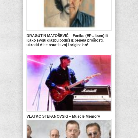
DRAGUTIN MATOŠEVIĆ – Feniks (EP album) ili –
Kako svoju glazbu podići iz pepela prošlosti,
ukrotiti AI te ostati svoj i originalan!
VLATKO STEFANOVSKI – Muscle Memory