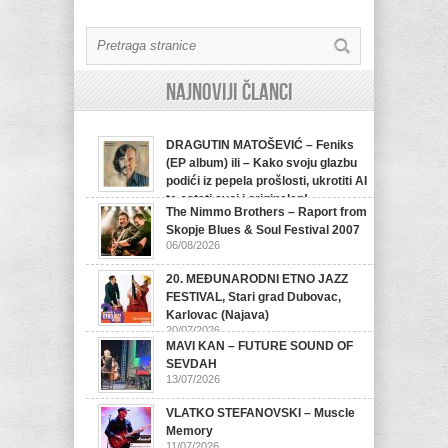
Najnoviji članci
DRAGUTIN MATOŠEVIĆ – Feniks
(EP album) ili – Kako svoju glazbu
podići iz pepela prošlosti, ukrotiti AI
te ostati svoj i originalan!
The Nimmo Brothers – Raport from
07/08/2026
Skopje Blues & Soul Festival 2007
06/08/2026
20. MEĐUNARODNI ETNO JAZZ
FESTIVAL, Stari grad Dubovac,
Karlovac (Najava)
20/07/2026
MAVI KAN – FUTURE SOUND OF
SEVDAH
13/07/2026
VLATKO STEFANOVSKI – Muscle
Memory
11/07/2026