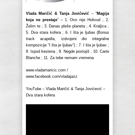
Vlada Maričić & Tanja Jovićević
– “
Magija
koja ne prestaje
” – 1. Ovo nije Holivud ; 2.
Želim te ; 3. Danas pleše planeta ; 4. Kraljica ;
5. Dva stara kofera ; 6. I šta je ljubav (Bonus
track acapella, izdvojeni dio integralne
kompozicije “I šta je ljubav”) ; 7. I šta je ljubav ;
8. Ispod kestena ; 9. Negde postojiš ; 10. Carte
Blanche ; 11. Za tebe nemam vremena
www.vladamaricic.com /
www.facebook.com/vladajazz
YouTube – Vlada Maričić & Tanja Jovićević –
Dva stara kofera