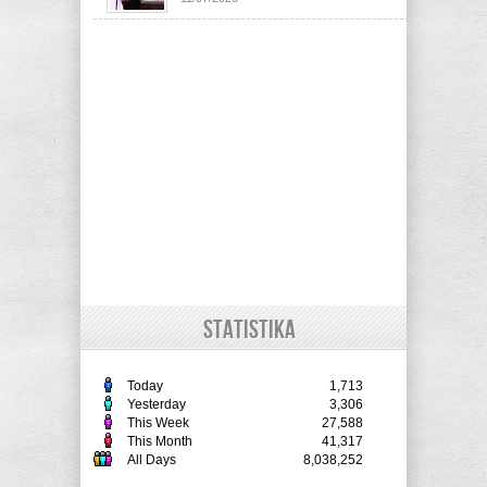
STATISTIKA
Today
1,713
Yesterday
3,306
This Week
27,588
This Month
41,317
All Days
8,038,252