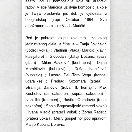
sastoji od 11 kompozicija koje su autorski
radovi Vlade Maričića uz dvije kompozicija koje
je Tanja proslavila još dok je djelovala u
beogradskoj grupi Oktobar 1864. Sve
aranžmane potpisuje Vlada Maričić.
Red je pobrojati ekipu koja stoji iza ovog
jedinstvenog djela, a čine je – Tanja Jovićević
(vodeći vokal) ; Vladimir (Vlada) Maričić (klavir,
klavijature) ; Slobodan (Bata) Božanić (bass
gitara) ; Milan Pavković (kontrabas) ; Dejan
Momčilović (bubnjevi) ; Dušan Ivanišević
(bubnjevi) ; Lazaro Del Toro Vega (konge,
udaraljke) ; Predrag Kozomara (gitara) ;
Strahinja Banović (truba, fl. horna) ; Max
Kochetov (alt saksofon, sopran saksofon) ;
Ivan Ilić (trombon) ; Rastko Obradović (tenor
saksofon) ; Sanja Bogosavljević (prateći vokal)
; Ivana Vladić (prateći vokal) ; Zoran Radetić
(prateći vokal) ; Merry gospel hor pod upravom
Marije Kuburić Borović.