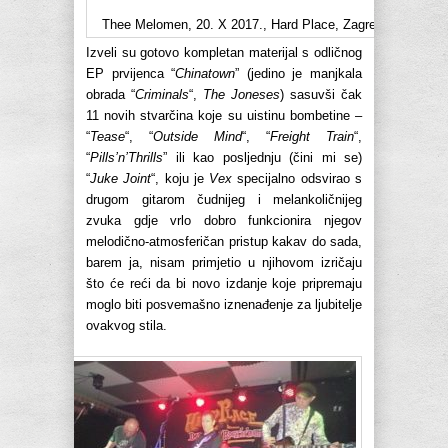
Thee Melomen, 20. X 2017., Hard Place, Zagreb
Izveli su gotovo kompletan materijal s odličnog
EP prvijenca “
Chinatown
” (jedino je manjkala
obrada “
Criminals
“,
The Joneses
) sasuvši čak
11 novih stvarčina koje su uistinu bombetine –
“
Tease
“, “
Outside Mind
“, “
Freight Train
“,
“
Pills’n’Thrills
” ili kao posljednju (čini mi se)
“
Juke Joint
“, koju je
Vex
specijalno odsvirao s
drugom gitarom čudnijeg i melankoličnijeg
zvuka gdje vrlo dobro funkcionira njegov
melodično-atmosferičan pristup kakav do sada,
barem ja, nisam primjetio u njihovom izričaju
što će reći da bi novo izdanje koje pripremaju
moglo biti posvemašno iznenađenje za ljubitelje
ovakvog stila.