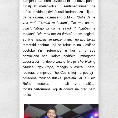
zamjenili taštinom bezopasnih trendova punim
tugaljivih melankolija i sentimentalnosti na
račun prividne privlačnosti kreirane za ciljanu,
da ne kažem, razmaženu publiku. “
Bolje da ne
voli me
“, “
Uzalud te čekam
“, “
Ne reci da me
voliš
“, “
Mogo bi da te zavolim
“, “
Ljubav je
mašina
“, “
Ne moli me za ljubav
” u tom pogledu
su bile najizrazitije prezentirajući upravo takav
tematski spektar koji se fokusira na klasične
poetske r’n’r reference u kojima je sve
dozvoljeno bez ikakve zadrške umnogome
asocirajući na dobro znane fikcije
The Rolling
Stones
,
Iggy Popa
, mnogih bluesera i hard-
rockera, primjerice
The Cult
s kojima postoji i
određena zvučno-stilska paralela jer su
No
Rules
večeras imali vrlo sličan
tonski performans koji ih dovodi na prag hard
rocka.