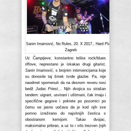
Sanin Imamović, No Rules, 20. X 2017., Hard Place,
Zagreb
Uz
Čampijeve
, konstantno teške rock/blues
riffove, neprestano je iskakao drugi gitarist,
Sanin Imamović
, s brojnim intervencijama koje
su donosile taj šmek tvrde glazbe. Pa, nije
naodmet spomenuti da na desnom reveru nosi
bedž
Judas Priest
… Njih dvojica su strašan
tandem: uigrani, usvirani i uštimani, čak imaju i
specifične gegove i pokrete po pozornici po
čemu se jasno uočava da je kod njih sve
pomno izrežirano do najsitnijih čestica s
obostranom kemijom. Takav dvojac,
maksimalno pribran, a uz to i vrlo trezven (njih