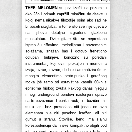
THEE MELOMEN
su prvi izašli na pozornicu
oko 23h i odmah zapržili rokačinu do daske u
kojoj nema nikakve filozofije osim ako sad ne
bi počeli razglabati o tome što sve nije utjecalo
na njihovu detaljno izgrađenu glazbenu
muskulaturu. Dvije gitare što se neprestano
isprepliću riffovima, melodijama i povremenim
solažama, snažan bas i gotovo frenetično
odlupani bubnjevi, koncizno su poredani
instrumentarij koji ovim prekaljenim momcima
izvija, uvrće, zavrće, dodaje i aromatizira šmek
mnogim elementima proto-punka i garažnog
rocka još tamo od ostavštine kasnih 60-ih s
epitetima friškog zvuka kakvog danas njeguju
mnogi underground bendovi naslonjeni upravo
na te poveznice. I punk i rock, a i bazični r’n’r
su u igri: bez presedana niti jedan od ovih
elemenata nije niti posebno izražen, ali niti
gurnut u stranu. Štoviše, bend ima sjajnu
korespodenciju da ih sve kompaktno obgrli pod
isti nazivnik, recimo, otprilike onako kako to