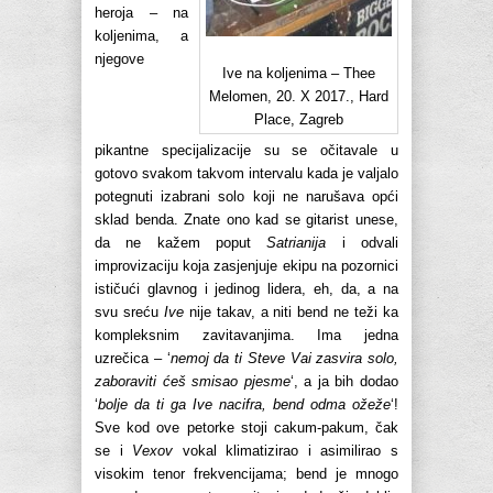
heroja – na
koljenima, a
njegove
Ive na koljenima – Thee
Melomen, 20. X 2017., Hard
Place, Zagreb
pikantne specijalizacije su se očitavale u
gotovo svakom takvom intervalu kada je valjalo
potegnuti izabrani solo koji ne narušava opći
sklad benda. Znate ono kad se gitarist unese,
da ne kažem poput
Satrianija
i odvali
improvizaciju koja zasjenjuje ekipu na pozornici
ističući glavnog i jedinog lidera, eh, da, a na
svu sreću
Ive
nije takav, a niti bend ne teži ka
kompleksnim zavitavanjima. Ima jedna
uzrečica – ‘
nemoj da ti Steve Vai zasvira solo,
zaboraviti ćeš smisao pjesme
‘, a ja bih dodao
‘
bolje da ti ga Ive nacifra, bend odma ožeže
‘!
Sve kod ove petorke stoji cakum-pakum, čak
se i
Vexov
vokal klimatizirao i asimilirao s
visokim tenor frekvencijama; bend je mnogo