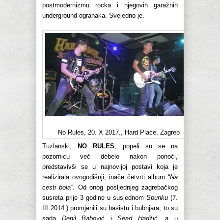
postmodernizmu rocka i njegovih garažnih
underground ogranaka. Svejedno je.
No Rules, 20. X 2017., Hard Place, Zagreb
Tuzlanski,
NO RULES
, popeli su se na
pozornicu već debelo nakon ponoći,
predstavivši se u najnovijoj postavi koja je
realizirala ovogodišnji, inače četvrti album “
Na
cesti bola
“. Od onog posljednjeg zagrebačkog
susreta prije 3 godine u susjednom
Spunku
(7.
III 2014.) promjenili su basistu i bubnjara, to su
sada
Denil Babović
i
Sead Hadžić
, a u