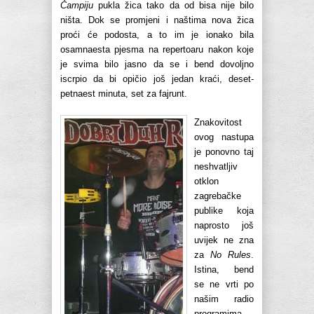
Čampiju
pukla žica tako da od bisa nije bilo
ništa. Dok se promjeni i naštima nova žica
proći će podosta, a to im je ionako bila
osamnaesta pjesma na repertoaru nakon koje
je svima bilo jasno da se i bend dovoljno
iscrpio da bi opičio još jedan kraći, deset-
petnaest minuta, set za fajrunt.
Znakovitost
ovog nastupa
je ponovno taj
neshvatljiv
otklon
zagrebačke
publike koja
naprosto još
uvijek ne zna
za
No Rules
.
Istina, bend
se ne vrti po
našim radio
programima,