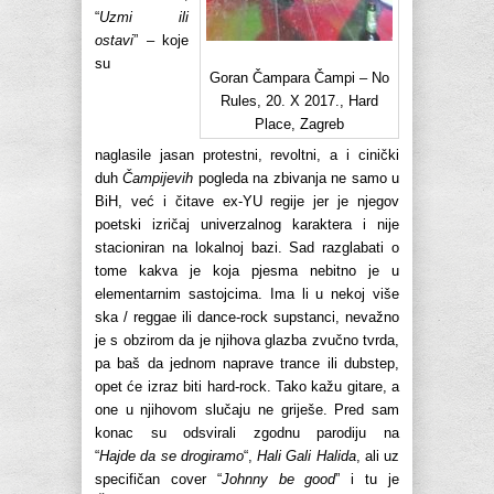
“
Uzmi ili
ostavi
” – koje
su
Goran Čampara Čampi – No
Rules, 20. X 2017., Hard
Place, Zagreb
naglasile jasan protestni, revoltni, a i cinički
duh
Čampijevih
pogleda na zbivanja ne samo u
BiH, već i čitave ex-YU regije jer je njegov
poetski izričaj univerzalnog karaktera i nije
stacioniran na lokalnoj bazi. Sad razglabati o
tome kakva je koja pjesma nebitno je u
elementarnim sastojcima. Ima li u nekoj više
ska / reggae ili dance-rock supstanci, nevažno
je s obzirom da je njihova glazba zvučno tvrda,
pa baš da jednom naprave trance ili dubstep,
opet će izraz biti hard-rock. Tako kažu gitare, a
one u njihovom slučaju ne griješe. Pred sam
konac su odsvirali zgodnu parodiju na
“
Hajde da se drogiramo
“,
Hali Gali Halida
, ali uz
specifičan cover “
Johnny be good
” i tu je