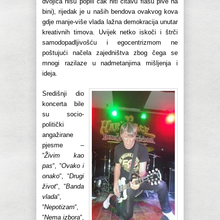
dvojica nisu popili čak niti čitavu flašu pive na
bini), rijedak je u naših bendova ovakvog kova
gdje manje-više vlada lažna demokracija unutar
kreativnih timova. Uvijek netko iskoči i štrči
samodopadljivošću i egocentrizmom ne
poštujući načela zajedništva zbog čega se
mnogi razilaze u nadmetanjima mišljenja i
ideja.
Središnji dio
koncerta bile
su socio-
politički
angažirane
pjesme –
“
Živim kao
pas
“, “
Ovako i
onako
“, “
Drugi
život
“, “
Banda
vlada
“,
“
Nepotizam
“,
“
Nema izbora
“,