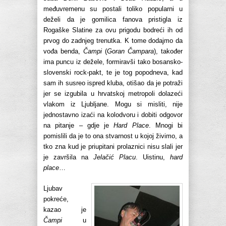
međuvremenu su postali toliko popularni u
deželi da je gomilica fanova pristigla iz
Rogaške Slatine za ovu prigodu bodreći ih od
prvog do zadnjeg trenutka. K tome dodajmo da
vođa benda,
Čampi
(
Goran Čampara
), također
ima puncu iz dežele, formiravši tako bosansko-
slovenski rock-pakt, te je tog popodneva, kad
sam ih susreo ispred kluba, otišao da je potraži
jer se izgubila u hrvatskoj metropoli dolazeći
vlakom iz Ljubljane. Mogu si misliti, nije
jednostavno izaći na kolodvoru i dobiti odgovor
na pitanje – gdje je
Hard Place
. Mnogi bi
pomislili da je to ona stvarnost u kojoj živimo, a
tko zna kud je priupitani prolaznici nisu slali jer
je završila na
Jelačić Placu
. Uistinu,
hard
place
…
Ljubav
pokreće,
kazao je
Čampi
u