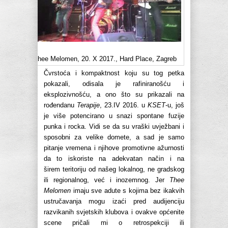
Thee Melomen, 20. X 2017., Hard Place, Zagreb
Čvrstoća i kompaktnost koju su tog petka
pokazali, odisala je rafiniranošću i
eksplozivnošću, a ono što su prikazali na
rođendanu
Terapije
, 23.IV 2016. u
KSET
-u, još
je više potencirano u snazi spontane fuzije
punka i rocka. Vidi se da su vraški uvježbani i
sposobni za velike domete, a sad je samo
pitanje vremena i njihove promotivne ažurnosti
da to iskoriste na adekvatan način i na
širem teritoriju od našeg lokalnog, ne gradskog
ili regionalnog, već i inozemnog. Jer
Thee
Melomen
imaju sve adute s kojima bez ikakvih
ustručavanja mogu izaći pred audijenciju
razvikanih svjetskih klubova i ovakve općenite
scene pričali mi o retrospekciji ili