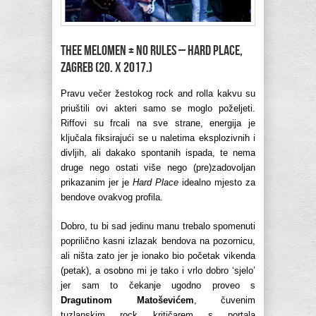
THEE MELOMEN + NO RULES – Hard Place,
Zagreb (20. X 2017.)
Pravu večer žestokog rock and rolla kakvu su
priuštili ovi akteri samo se moglo poželjeti.
Riffovi su frcali na sve strane, energija je
ključala fiksirajući se u naletima eksplozivnih i
divljih, ali dakako spontanih ispada, te nema
druge nego ostati više nego (pre)zadovoljan
prikazanim jer je
Hard Place
idealno mjesto za
bendove ovakvog profila.
Dobro, tu bi sad jedinu manu trebalo spomenuti
poprilično kasni izlazak bendova na pozornicu,
ali ništa zato jer je ionako bio početak vikenda
(petak), a osobno mi je tako i vrlo dobro ‘sjelo’
jer sam to čekanje ugodno proveo s
Dragutinom Matoševićem
, čuvenim
tuzlanskim rock kritičarem s portala