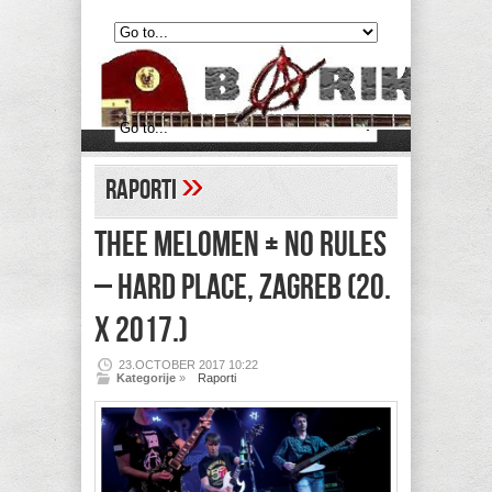
»
Raporti
THEE MELOMEN + NO RULES
– Hard Place, Zagreb (20.
X 2017.)
23.OCTOBER 2017 10:22
Kategorije
»
Raporti