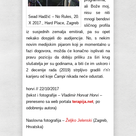
ali Bože moj,
nisu se niti
Sead Hadžić – No Rules, 20.
mnogi bendovi
X 2017., Hard Place, Zagreb
sličnog profila
iz susjednih zemalja emitirali, pa su opet
nekako dospjeli do audijencije. No, s nekim
novim medijskim pijarom koji je momentalno u
fazi dogovora, možda će konačno isplivati na
pravu poziciju da dobiju priliku za širi krug
slušatelja jer su godinama, a biti će im uskoro i
2 decenije rada (2019) strpljivo gradili r’n’r
karijeru od koje
Čampi
nikada neće odustati.
horvi // 22/10/2017
(tekst i fotografije –
Vladimir Horvat Horvi
–
preneseno sa web portala
terapija.net
, po
odobrenju autora)
Naslovna fotografija –
Željko Jelenski
(Zagreb,
Hrvatska)