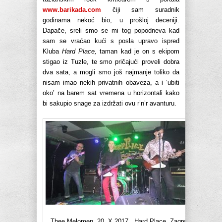
www.barikada.com
čiji sam suradnik
godinama nekoć bio, u prošloj deceniji.
Dapače, sreli smo se mi tog popodneva kad
sam se vraćao kući s posla upravo ispred
Kluba
Hard Place,
taman kad je on s ekipom
stigao iz Tuzle, te smo pričajući proveli dobra
dva sata, a mogli smo još najmanje toliko da
nisam imao nekih privatnih obaveza, a i ‘ubiti
oko’ na barem sat vremena u horizontali kako
bi sakupio snage za izdržati ovu r’n’r avanturu.
Thee Melomen, 20. X 2017., Hard Place, Zagreb