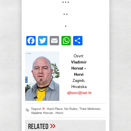
* * *
* *
*
Facebook
Twitter
Email
WhatsApp
Share
Osvrt:
Vladimir
Horvat –
Horvi
Zagreb,
Hrvatska
djhorvi@net.hr
»
Tagovi
Hard Place
,
No Rules
,
Thee Melomen
,
Vladimir Horvat - Horvi
»
Related