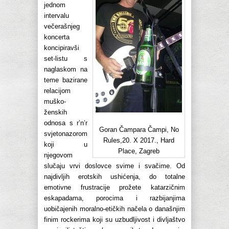
jednom
intervalu
večerašnjeg
koncerta
koncipiravši
set-listu s
naglaskom na
teme bazirane
relacijom
muško-
ženskih
odnosa s r’n’r
Goran Čampara Čampi, No
svjetonazorom
Rules,20. X 2017., Hard
koji u
Place, Zagreb
njegovom
slučaju vrvi doslovce svime i svačime. Od
najdivljih erotskih ushićenja, do totalne
emotivne frustracije prožete katarzičnim
eskapadama, porocima i razbijanjima
uobičajenih moralno-etičkih načela o današnjim
finim rockerima koji su uzbudljivost i divljaštvo