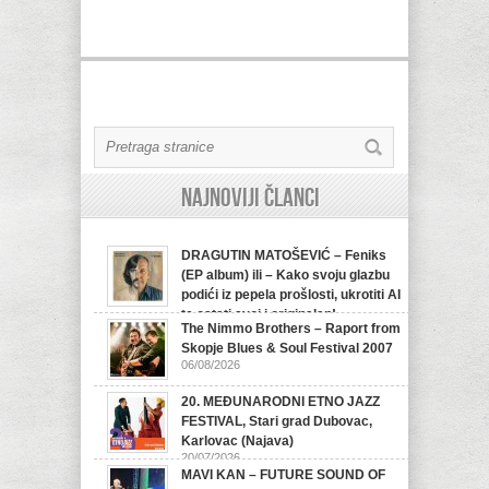
Najnoviji članci
DRAGUTIN MATOŠEVIĆ – Feniks
(EP album) ili – Kako svoju glazbu
podići iz pepela prošlosti, ukrotiti AI
te ostati svoj i originalan!
The Nimmo Brothers – Raport from
07/08/2026
Skopje Blues & Soul Festival 2007
06/08/2026
20. MEĐUNARODNI ETNO JAZZ
FESTIVAL, Stari grad Dubovac,
Karlovac (Najava)
20/07/2026
MAVI KAN – FUTURE SOUND OF