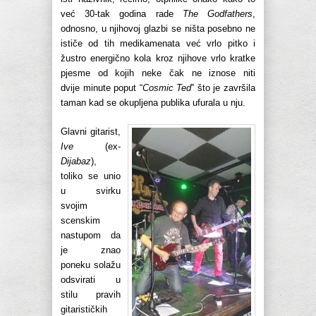
već 30-tak godina rade
The Godfathers
,
odnosno, u njihovoj glazbi se ništa posebno ne
ističe od tih medikamenata već vrlo pitko i
žustro energično kola kroz njihove vrlo kratke
pjesme od kojih neke čak ne iznose niti
dvije minute poput “
Cosmic Ted
” što je završila
taman kad se okupljena publika ufurala u nju.
Glavni gitarist,
Ive
(ex-
Dijabaz
),
toliko se unio
u svirku
svojim
scenskim
nastupom da
je znao
poneku solažu
odsvirati u
stilu pravih
gitarističkih