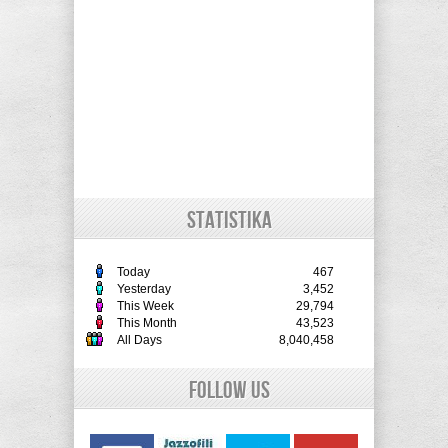
STATISTIKA
Today
467
Yesterday
3,452
This Week
29,794
This Month
43,523
All Days
8,040,458
Follow Us