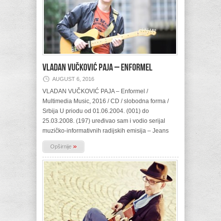
VLADAN VUČKOVIĆ PAJA – Enformel
AUGUST 6, 2016
VLADAN VUČKOVIĆ PAJA – Enformel /
Multimedia Music, 2016 / CD / slobodna forma /
Srbija U priodu od 01.06.2004. (001) do
25.03.2008. (197) uređivao sam i vodio serijal
muzičko-informativnih radijskih emisija – Jeans
»
Opširnije