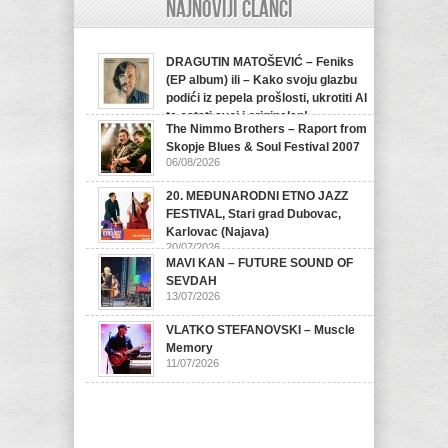
Najnoviji članci
DRAGUTIN MATOŠEVIĆ – Feniks
(EP album) ili – Kako svoju glazbu
podići iz pepela prošlosti, ukrotiti AI
te ostati svoj i originalan!
The Nimmo Brothers – Raport from
07/08/2026
Skopje Blues & Soul Festival 2007
06/08/2026
20. MEĐUNARODNI ETNO JAZZ
FESTIVAL, Stari grad Dubovac,
Karlovac (Najava)
20/07/2026
MAVI KAN – FUTURE SOUND OF
SEVDAH
13/07/2026
VLATKO STEFANOVSKI – Muscle
Memory
11/07/2026