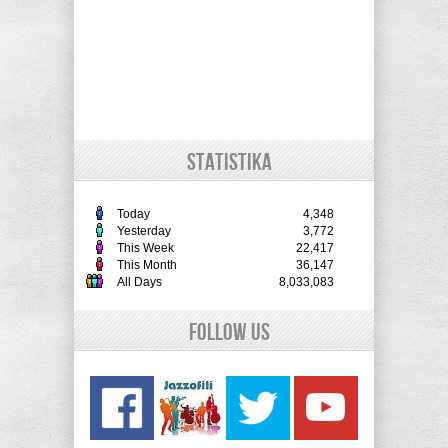
STATISTIKA
Today
4,348
Yesterday
3,772
This Week
22,417
This Month
36,147
All Days
8,033,083
Follow Us