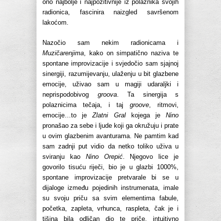
ono najbolje i najpozitivnije iz polaznika svojih
radionica, fascinira naizgled savršenom
lakoćom.
Nazočio sam nekim radionicama i
Muzičarenjima
, kako on simpatično naziva te
spontane improvizacije i svjedočio sam sjajnoj
sinergiji, razumijevanju, ulaženju u bit glazbene
emocije, uživao sam u magiji udaraljki i
neprispodobivog
groova
. Ta sinergija s
polaznicima tečaja, i taj
groove
, ritmovi,
emocije…to je
Zlatni Gral
kojega je
Nino
pronašao za sebe i ljude koji ga okružuju i prate
u ovim glazbenim avanturama. Ne pamtim kad
sam zadnji put vidio da netko toliko uživa u
sviranju kao
Nino Orepić
. Njegovo lice je
govorilo tisuću riječi, bio je u glazbi 1000%,
spontane improvizacije pretvarale bi se u
dijaloge između pojedinih instrumenata, imale
su svoju priču sa svim elementima fabule,
početka, zapleta, vrhunca, raspleta, čak je i
tišina bila odličan dio te priče, intuitivno