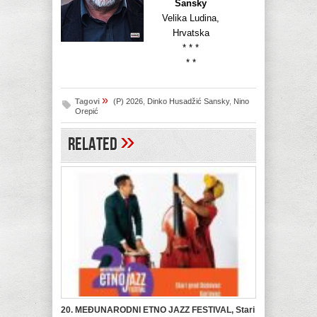
Sansky
Velika Ludina,
Hrvatska
* * *
* *
»
Tagovi
(P) 2026
,
Dinko Husadžić Sansky
,
Nino
Orepić
»
Related
20. MEĐUNARODNI ETNO JAZZ FESTIVAL, Stari