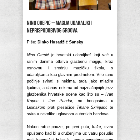
NINO OREPIĆ – MAGIJA UDARALJKI I
NEPRISPODOBIVOG GROOVA
Piše:
Dinko Husadžić Sansky
Nino Orepić
je hrvatski udaraljkaš koji već u
ranim danima otkriva glazbenu magiju, kroz
osnovnu i srednju muzičku školu, s
udaraljkama kao glavnim predmetom. Vrlo rano
počinje svirati s nekima, tada jako mladim
ljudima, a danas nekima od najznačajnijih
jazz
glazbenika hrvatske scene kao što su –
Ivan
Kapec
i
Joe Pandur
, na bongosima u
Lisinskom
prati plesačice
Tihane Škrinjarić
te
svira u nekoliko uglavnom autorskih bendova.
Nakon ratne pauze, po prvi puta, kaže, svira
opušteno kad bi u druženjima uz vatru posudio
mali keramički bubnjić i samo nepretenciozno