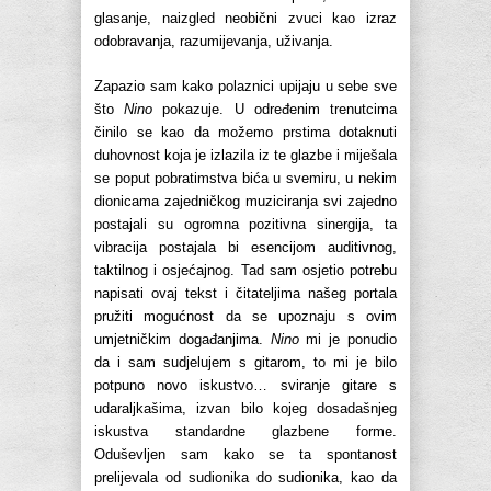
glasanje, naizgled neobični zvuci kao izraz
odobravanja, razumijevanja, uživanja.
Zapazio sam kako polaznici upijaju u sebe sve
što
Nino
pokazuje. U određenim trenutcima
činilo se kao da možemo prstima dotaknuti
duhovnost koja je izlazila iz te glazbe i miješala
se poput pobratimstva bića u svemiru, u nekim
dionicama zajedničkog muziciranja svi zajedno
postajali su ogromna pozitivna sinergija, ta
vibracija postajala bi esencijom auditivnog,
taktilnog i osjećajnog. Tad sam osjetio potrebu
napisati ovaj tekst i čitateljima našeg portala
pružiti mogućnost da se upoznaju s ovim
umjetničkim događanjima.
Nino
mi je ponudio
da i sam sudjelujem s gitarom, to mi je bilo
potpuno novo iskustvo… sviranje gitare s
udaraljkašima, izvan bilo kojeg dosadašnjeg
iskustva standardne glazbene forme.
Oduševljen sam kako se ta spontanost
prelijevala od sudionika do sudionika, kao da