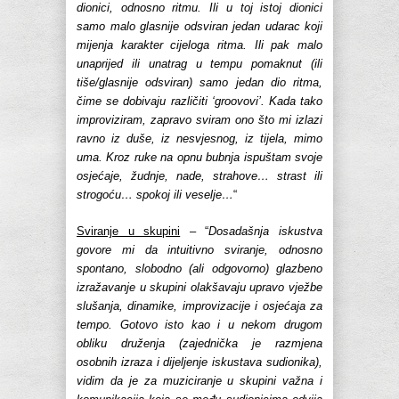
dionici, odnosno ritmu. Ili u toj istoj dionici
samo malo glasnije odsviran jedan udarac koji
mijenja karakter cijeloga ritma. Ili pak malo
unaprijed ili unatrag u tempu pomaknut (ili
tiše/glasnije odsviran) samo jedan dio ritma,
čime se dobivaju različiti ‘groovovi’. Kada tako
improviziram, zapravo sviram ono što mi izlazi
ravno iz duše, iz nesvjesnog, iz tijela, mimo
uma. Kroz ruke na opnu bubnja ispuštam svoje
osjećaje, žudnje, nade, strahove… strast ili
strogoću… spokoj ili veselje…
“
Sviranje u skupini
– “
Dosadašnja iskustva
govore mi da intuitivno sviranje, odnosno
spontano, slobodno (ali odgovorno) glazbeno
izražavanje u skupini olakšavaju upravo vježbe
slušanja, dinamike, improvizacije i osjećaja za
tempo. Gotovo isto kao i u nekom drugom
obliku druženja (zajednička je razmjena
osobnih izraza i dijeljenje iskustava sudionika),
vidim da je za muziciranje u skupini važna i