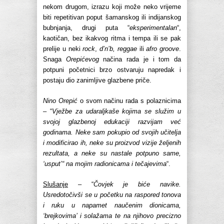
nekom drugom, izrazu koji može neko vrijeme
biti repetitivan poput šamanskog ili indijanskog
bubnjanja, drugi puta “
eksperimentalan
“,
kaotičan, bez ikakvog ritma i tempa ili se pak
prelije u neki
rock
,
d’n’b, reggae
ili
afro groove
.
Snaga
Orepićevog
načina rada je i tom da
potpuni početnici brzo ostvaruju napredak i
postaju dio zanimljive glazbene priče.
Nino Orepić
o svom načinu rada s polaznicima
– “
Vježbe za udaraljkaše kojima se služim u
svojoj glazbenoj edukaciji razvijam već
godinama. Neke sam pokupio od svojih učitelja
i modificirao ih, neke su proizvod vizije željenih
rezultata, a neke su nastale potpuno same,
‘usput’“ na mojim radionicama i tečajevima
“.
Slušanje
– “
Čovjek je biće navike.
Usredotočivši se u početku na raspored tonova
i ruku u napamet naučenim dionicama,
‘brejkovima’ i solažama te na njihovo precizno