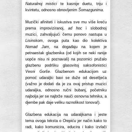
Naturalnoj mistici
te kasnije duetu, triju i
kvintetu, odnosno obnovljenim
Šomazgunima
.
Muzički afiniteti i iskustva sve mu više kreću
prema improviziranoj,
ad hoc
i slobodnoj
muzici, zahvaljujući čemu ponovo nastupa u
Lisinskom
, ovoga puta kao dio kolektiva
Nomad Jam
, na događaju na kojem je
petnaestak glazbenika (od kojih se neki ranije
uopće nisu ni poznavali) na pozornici pružalo
glazbenu podršku glasovitoj saksofonistici
Vesni Gorše
. Glazbenom edukacijom uz
pomoć udaraljki bavi se duže od desetljeća
(važno je dodati da je za ovaj pristup muzici
udaraljka, odnosno ručni bubanj, početniku
najbolja jer se najbrže nauči osnovna tehnika, a
djembe pak daje veliku raznolikost tonova!).
Glazbena edukacija na udaraljkama i jeste
tema ovoga teksta o
Orepiću
jer način kako to
radi, kako komunicira, educira i kako izvlači