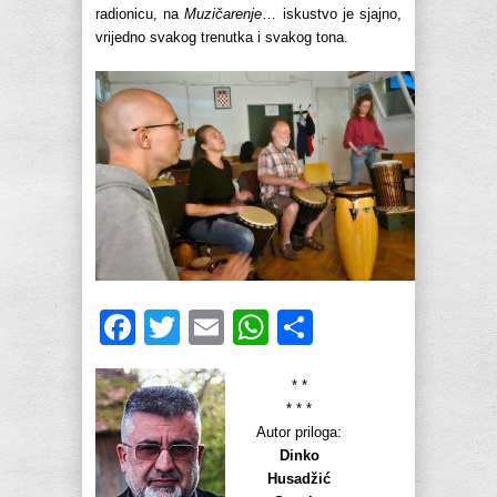
radionicu, na
Muzičarenje
… iskustvo je sjajno,
vrijedno svakog trenutka i svakog tona.
Facebook
Twitter
Email
WhatsApp
Share
* *
* * *
Autor priloga:
Dinko
Husadžić