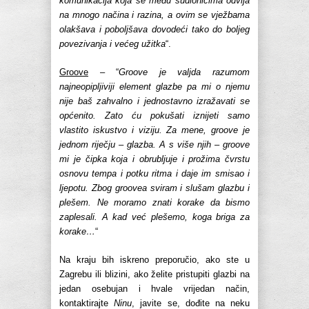
komunikacija koja se među sudionicima odvija
na mnogo načina i razina, a ovim se vježbama
olakšava i poboljšava dovodeći tako do boljeg
povezivanja i većeg užitka
“.
Groove
– “
Groove je valjda razumom
najneopipljiviji element glazbe pa mi o njemu
nije baš zahvalno i jednostavno izražavati se
općenito. Zato ću pokušati iznijeti samo
vlastito iskustvo i viziju. Za mene, groove je
jednom riječju – glazba. A s više njih – groove
mi je čipka koja i obrubljuje i prožima čvrstu
osnovu tempa i potku ritma i daje im smisao i
ljepotu. Zbog groovea sviram i slušam glazbu i
plešem. Ne moramo znati korake da bismo
zaplesali. A kad već plešemo, koga briga za
korake…
“
Na kraju bih iskreno preporučio, ako ste u
Zagrebu ili blizini, ako želite pristupiti glazbi na
jedan osebujan i hvale vrijedan način,
kontaktirajte
Ninu
, javite se, dođite na neku