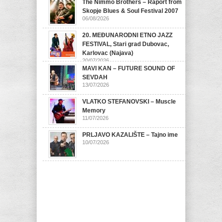
The Nimmo Brothers – Raport from
Skopje Blues & Soul Festival 2007
06/08/2026
20. MEĐUNARODNI ETNO JAZZ
FESTIVAL, Stari grad Dubovac,
Karlovac (Najava)
20/07/2026
MAVI KAN – FUTURE SOUND OF
SEVDAH
13/07/2026
VLATKO STEFANOVSKI – Muscle
Memory
11/07/2026
PRLJAVO KAZALIŠTE – Tajno ime
10/07/2026