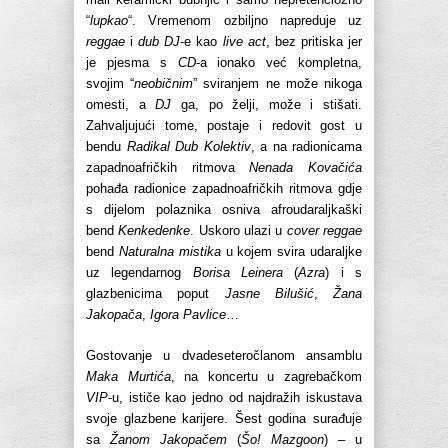
“
lupkao
“. Vremenom ozbiljno napreduje uz
reggae
i
dub DJ
-e kao
live act
, bez pritiska jer
je pjesma s
CD
-a ionako već kompletna,
svojim “
neobičnim
” sviranjem ne može nikoga
omesti, a
DJ
ga, po želji, može i stišati.
Zahvaljujući tome, postaje i redovit gost u
bendu
Radikal Dub Kolektiv
, a na radionicama
zapadnoafričkih ritmova
Nenada Kovačića
pohađa radionice zapadnoafričkih ritmova gdje
s dijelom polaznika osniva afroudaraljkaški
bend
Kenkedenke
. Uskoro ulazi u
cover reggae
bend
Naturalna mistika
u kojem svira udaraljke
uz legendarnog
Borisa Leinera
(
Azra
) i s
glazbenicima poput
Jasne Bilušić
,
Žana
Jakopača
,
Igora Pavlice
…
Gostovanje u dvadeseteročlanom ansamblu
Maka Murtića
, na koncertu u zagrebačkom
VIP
-u, ističe kao jedno od najdražih iskustava
svoje glazbene karijere. Šest godina surađuje
sa
Žanom Jakopačem
(
Šo! Mazgoon
) – u