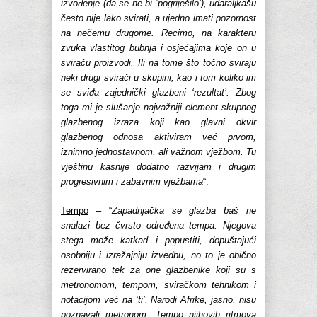
izvođenje (da se ne bi ‘pogriješilo’), udaraljkašu
često nije lako svirati, a ujedno imati pozornost
na nečemu drugome. Recimo, na karakteru
zvuka vlastitog bubnja i osjećajima koje on u
sviraču proizvodi. Ili na tome što točno sviraju
neki drugi svirači u skupini, kao i tom koliko im
se sviđa zajednički glazbeni ‘rezultat’. Zbog
toga mi je slušanje najvažniji element skupnog
glazbenog izraza koji kao glavni okvir
glazbenog odnosa aktiviram već prvom,
iznimno jednostavnom, ali važnom vježbom. Tu
vještinu kasnije dodatno razvijam i drugim
progresivnim i zabavnim vježbama
“.
Tempo
– “
Zapadnjačka se glazba baš ne
snalazi bez čvrsto određena tempa. Njegova
stega može katkad i popustiti, dopuštajući
osobniju i izražajniju izvedbu, no to je obično
rezervirano tek za one glazbenike koji su s
metronomom, tempom, sviračkom tehnikom i
notacijom već na ‘ti’. Narodi Afrike, jasno, nisu
poznavali metronom. Tempo njihovih ritmova