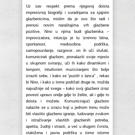
Uz sav respekt prema njegovoj doista
impresivnoj biografiji i suradnjama sa sjajnim
glazbenicima, mislim da je ovo što radi i
prenosi novim naraštajima vrh glazbene
pozitive,
Nino
u njima budi glazbenika –
improvizatora, intuicija je tu iznimno bitna,
spontanost, međusobna podrška,
samopouzdanje, razgovor…on ih uči slušati,
komunicirati glazbom, pronalaziti svoje mjesto
u skupnom sviranju, uči ih kako dinamikom i
tempom, intuitivnim muziciranjem što bolje
izraziti sebe, i kako se “
pustiti s lanca
” , rekao
bi
Nino
, i kako u tome podržati druge te, možda
najvažnije od svega – kako svoj glazbeni izraz
povesti upravo ondje gdje to želite, ali i gdje to
doista i možete. Komunicirajući glazbom
nalazite se u izrazu koji u jednom trenu može
biti vlastito glazbeno igranje, ludovanje zvukom
i istraživanje vlastitih glazbenih potreba,
apetita, žudnji i strasti, a već u drugom čvrsta,
staložena i jasna podrška u tome istome