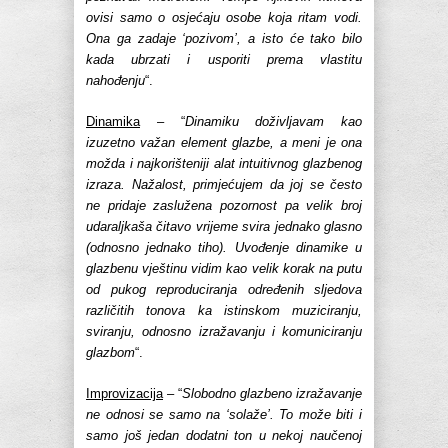
ovisi samo o osjećaju osobe koja ritam vodi.
Ona ga zadaje ‘pozivom’, a isto će tako bilo
kada ubrzati i usporiti prema vlastitu
nahođenju
“.
Dinamika
– “
Dinamiku doživljavam kao
izuzetno važan element glazbe, a meni je ona
možda i najkorišteniji alat intuitivnog glazbenog
izraza. Nažalost, primjećujem da joj se često
ne pridaje zaslužena pozornost pa velik broj
udaraljkaša čitavo vrijeme svira jednako glasno
(odnosno jednako tiho). Uvođenje dinamike u
glazbenu vještinu vidim kao velik korak na putu
od pukog reproduciranja određenih sljedova
različitih tonova ka istinskom muziciranju,
sviranju, odnosno izražavanju i komuniciranju
glazbom
“.
Improvizacija
– “
Slobodno glazbeno izražavanje
ne odnosi se samo na ‘solaže’. To može biti i
samo još jedan dodatni ton u nekoj naučenoj