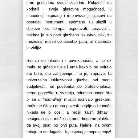
smo godinama svirali zajedno. Polaznici su
koristili i svoje glasovne mogućnosti, u
slobodnoj inspiraciji i improvizaciji, glasovi su
postajali instrumenti, spontano su ulazili u
dijelove bez tempa, usporavali, ubrzavali…
nekima je bilo prvo glazbeno iskustvo, neki su
muzicirali manje od desetak puta, ali napredak
je vidljiv.
Sviralo se lakoćom i povezanošću, a ne uz
muku te grčenje tijela i uma kako bi se sviralo
što brže, što zahtjevnije… to je, zapravo, ta
univerzalna inkluzivnost glazbe, svi mogu
sudjelovati, od početnika do profesionalaca,
nema pogreške u sviranju, odnosno onoga što
bi se u “
normalnoj
” muzici nazivalo greškom,
može se čitavu grupu povesti negdje gdje inače
nikada ne bi došli, a nečiji “
falš
“, drhtav i
nesiguran glas može nekome drugome olakšati
da svoj pusti po prvi puta. Naime, na ovom
tečaju to se događa. Taj osjećaj je neprocjenjiv!