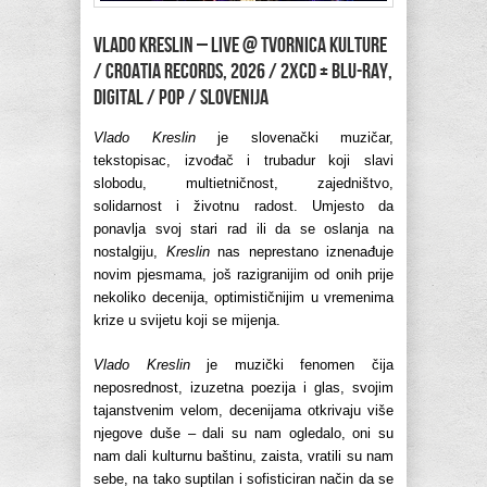
VLADO KRESLIN – Live @ Tvornica kulture
/ Croatia Records, 2026 / 2xCD + Blu-ray,
Digital / pop / Slovenija
Vlado Kreslin
je slovenački muzičar,
tekstopisac, izvođač i trubadur koji slavi
slobodu, multietničnost, zajedništvo,
solidarnost i životnu radost. Umjesto da
ponavlja svoj stari rad ili da se oslanja na
nostalgiju,
Kreslin
nas neprestano iznenađuje
novim pjesmama, još razigranijim od onih prije
nekoliko decenija, optimističnijim u vremenima
krize u svijetu koji se mijenja.
Vlado Kreslin
je muzički fenomen čija
neposrednost, izuzetna poezija i glas, svojim
tajanstvenim velom, decenijama otkrivaju više
njegove duše – dali su nam ogledalo, oni su
nam dali kulturnu baštinu, zaista, vratili su nam
sebe, na tako suptilan i sofisticiran način da se