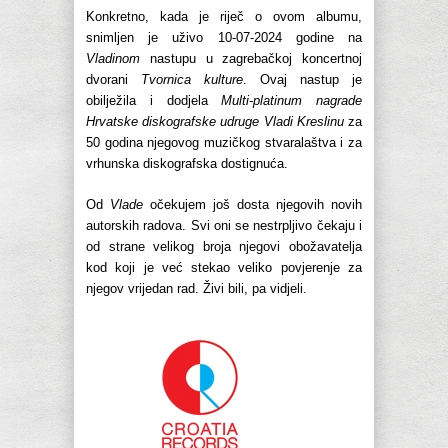
Konkretno, kada je riječ o ovom albumu,
snimljen je uživo 10-07-2024 godine na
Vladinom
nastupu u zagrebačkoj koncertnoj
dvorani
Tvornica kulture
. Ovaj nastup je
obilježila i dodjela
Multi-platinum nagrade
Hrvatske diskografske udruge Vladi Kreslinu
za
50 godina njegovog muzičkog stvaralaštva i za
vrhunska diskografska dostignuća.
Od
Vlade
očekujem još dosta njegovih novih
autorskih radova. Svi oni se nestrpljivo čekaju i
od strane velikog broja njegovi obožavatelja
kod koji je već stekao veliko povjerenje za
njegov vrijedan rad. Živi bili, pa vidjeli.