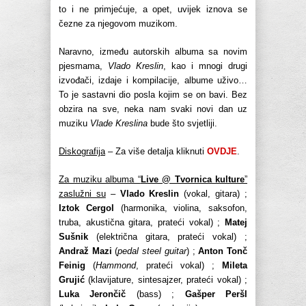
to i ne primjećuje, a opet, uvijek iznova se
čezne za njegovom muzikom.
Naravno, između autorskih albuma sa novim
pjesmama,
Vlado Kreslin
, kao i mnogi drugi
izvođači, izdaje i kompilacije, albume uživo…
To je sastavni dio posla kojim se on bavi. Bez
obzira na sve, neka nam svaki novi dan uz
muziku
Vlade Kreslina
bude što svjetliji.
Diskografija
– Za više detalja kliknuti
OVDJE
.
Za muziku albuma “
Live @ Tvornica kulture
”
zaslužni su
–
Vlado Kreslin
(vokal, gitara) ;
Iztok Cergol
(harmonika, violina, saksofon,
truba, akustična gitara, prateći vokal) ;
Matej
Sušnik
(električna gitara, prateći vokal) ;
Andraž Mazi
(
pedal steel guitar
) ;
Anton Tonč
Feinig
(
Hammond
, prateći vokal) ;
Mileta
Grujić
(klavijature, sintesajzer, prateći vokal) ;
Luka Jerončič
(bass) ;
Gašper Peršl