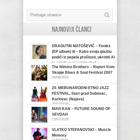
Najnoviji članci
DRAGUTIN MATOŠEVIĆ – Feniks
(EP album) ili – Kako svoju glazbu
podići iz pepela prošlosti, ukrotiti AI
te ostati svoj i originalan!
The Nimmo Brothers – Raport from
07/08/2026
Skopje Blues & Soul Festival 2007
06/08/2026
20. MEĐUNARODNI ETNO JAZZ
FESTIVAL, Stari grad Dubovac,
Karlovac (Najava)
20/07/2026
MAVI KAN – FUTURE SOUND OF
SEVDAH
13/07/2026
VLATKO STEFANOVSKI – Muscle
Memory