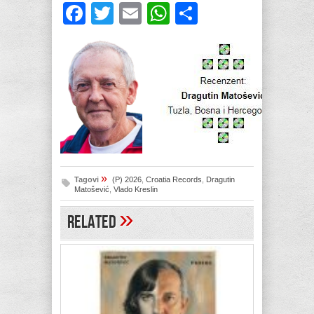
Facebook
Twitter
Email
WhatsApp
Share
»
Tagovi
(P) 2026
,
Croatia Records
,
Dragutin
Matošević
,
Vlado Kreslin
»
Related