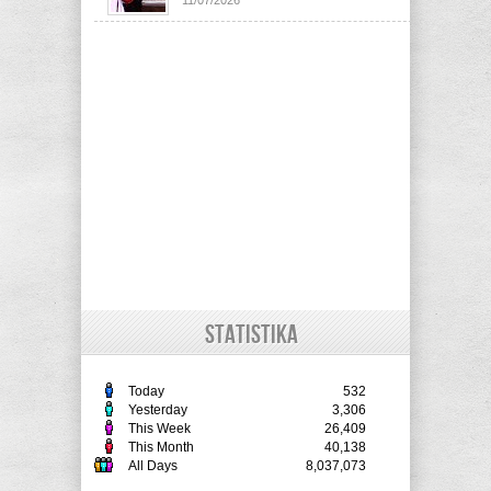
11/07/2026
STATISTIKA
Today
532
Yesterday
3,306
This Week
26,409
This Month
40,138
All Days
8,037,073