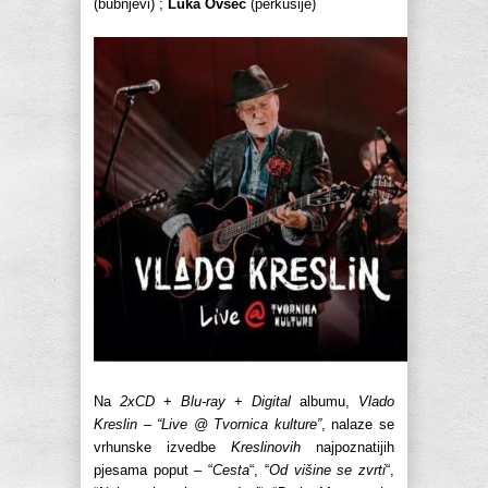
(bubnjevi) ;
Luka Ovsec
(perkusije)
Na
2xCD
+
Blu-ray
+
Digital
albumu,
Vlado
Kreslin – “Live @ Tvornica kulture”
, nalaze se
vrhunske izvedbe
Kreslinovih
najpoznatijih
pjesama poput – “
Cesta
“, “
Od višine se zvrti
“,