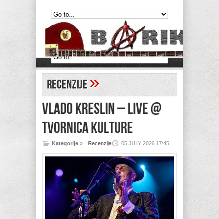
»
Recenzije
VLADO KRESLIN – Live @
Tvornica kulture
Kategorije
»
Recenzije
05.JULY 2026 17:45