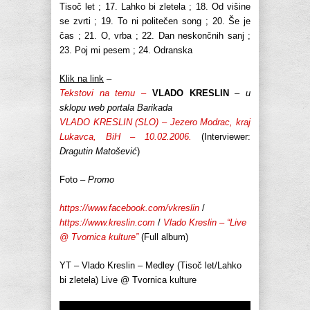
Tisoč let ; 17. Lahko bi zletela ; 18. Od višine
se zvrti ; 19. To ni politečen song ; 20. Še je
čas ; 21. O, vrba ; 22. Dan neskončnih sanj ;
23. Poj mi pesem ; 24. Odranska
Klik na link
–
Tekstovi na temu –
VLADO KRESLIN
– u
sklopu web portala Barikada
VLADO KRESLIN (SLO) – Jezero Modrac, kraj
Lukavca, BiH – 10.02.2006.
(Interviewer:
Dragutin Matošević
)
Foto –
Promo
https://www.facebook.com/vkreslin
/
https://www.kreslin.com
/
Vlado Kreslin – “Live
@ Tvornica kulture”
(Full album)
YT – Vlado Kreslin – Medley (Tisoč let/Lahko
bi zletela) Live @ Tvornica kulture