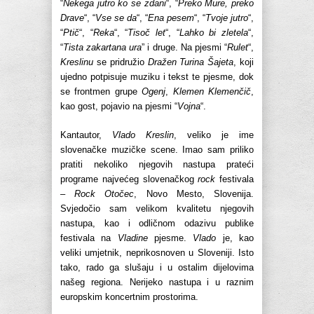
“
Nekega jutro ko se zdani
“, “
Preko Mure, preko
Drave
“, “
Vse se da
“, “
Ena pesem
“, “
Tvoje jutro
“,
“
Ptič
“, “
Reka
“, “
Tisoč let
“, “
Lahko bi zletela
“,
“
Tista zakartana ura
” i druge. Na pjesmi “
Rulet
“,
Kreslinu
se pridružio
Dražen Turina Šajeta
, koji
ujedno potpisuje muziku i tekst te pjesme, dok
se frontmen grupe
Ogenj
,
Klemen Klemenčič
,
kao gost, pojavio na pjesmi “
Vojna
“.
Kantautor,
Vlado Kreslin
, veliko je ime
slovenačke muzičke scene. Imao sam priliko
pratiti nekoliko njegovih nastupa prateći
programe najvećeg slovenačkog
rock
festivala
–
Rock Otočec
, Novo Mesto, Slovenija.
Svjedočio sam velikom kvalitetu njegovih
nastupa, kao i odličnom odazivu publike
festivala na
Vladine
pjesme.
Vlado
je, kao
veliki umjetnik, neprikosnoven u Sloveniji. Isto
tako, rado ga slušaju i u ostalim dijelovima
našeg regiona. Nerijeko nastupa i u raznim
europskim koncertnim prostorima.