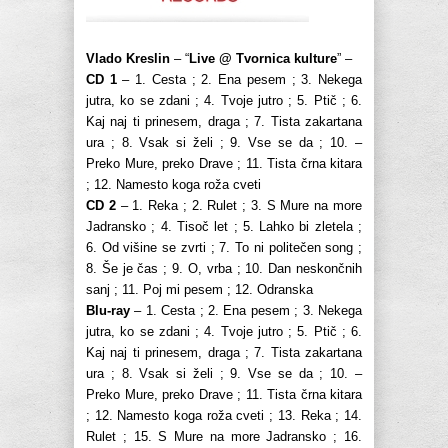
Vlado Kreslin
– “
Live @ Tvornica kulture
” –
CD 1
– 1. Cesta ; 2. Ena pesem ; 3. Nekega
jutra, ko se zdani ; 4. Tvoje jutro ; 5. Ptič ; 6.
Kaj naj ti prinesem, draga ; 7. Tista zakartana
ura ; 8. Vsak si želi ; 9. Vse se da ; 10. –
Preko Mure, preko Drave ; 11. Tista črna kitara
; 12. Namesto koga roža cveti
CD 2
– 1. Reka ; 2. Rulet ; 3. S Mure na more
Jadransko ; 4. Tisoč let ; 5. Lahko bi zletela ;
6. Od višine se zvrti ; 7. To ni politečen song ;
8. Še je čas ; 9. O, vrba ; 10. Dan neskončnih
sanj ; 11. Poj mi pesem ; 12. Odranska
Blu-ray
– 1. Cesta ; 2. Ena pesem ; 3. Nekega
jutra, ko se zdani ; 4. Tvoje jutro ; 5. Ptič ; 6.
Kaj naj ti prinesem, draga ; 7. Tista zakartana
ura ; 8. Vsak si želi ; 9. Vse se da ; 10. –
Preko Mure, preko Drave ; 11. Tista črna kitara
; 12. Namesto koga roža cveti ; 13. Reka ; 14.
Rulet ; 15. S Mure na more Jadransko ; 16.