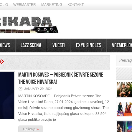
OLIO
WEBMASTER
MARKETING
KONTAKT
views
Jazz scena
Vijesti
EXYU Singles
Vremeplo
»
MARTIN KOSOVEC – Pobjednik četvrte sezone
The Voice Hrvatska!
JANUARY 29, 2024
MARTIN KOSOVEC – Pobjednik četvrte sezone The
Voice Hrvatska! Dana, 27.01.2024. godine u završnoj, 12.
emisiji četvrte sezone popularnog glazbenog showa The
Voice Hrvatska, titulu najljepšeg glasa s ukupno 88,504
glasa publike osvojio je
»
Opširnije