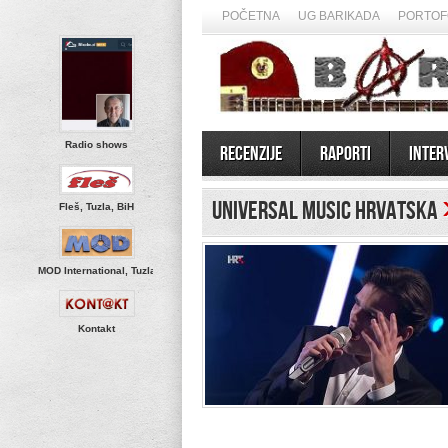
POČETNA
UG BARIKADA
PORTOF
Radio shows
Recenzije
Raporti
Inter
Universal Music Hrvatska
Fleš, Tuzla, BiH
MOD International, Tuzla
Kontakt