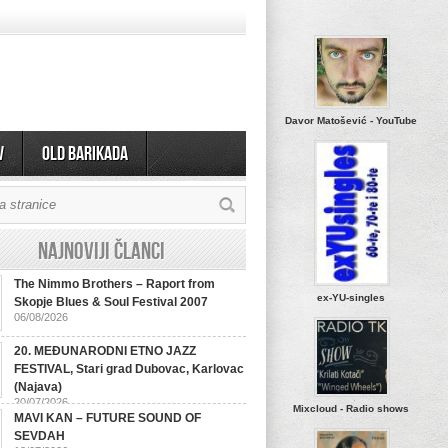
Davor Matošević - YouTube
v
OLD BARIKADA
Najnoviji članci
The Nimmo Brothers – Raport from
ex-YU-singles
Skopje Blues & Soul Festival 2007
06/08/2026
20. MEĐUNARODNI ETNO JAZZ
FESTIVAL, Stari grad Dubovac, Karlovac
(Najava)
20/07/2026
Mixcloud - Radio shows
MAVI KAN – FUTURE SOUND OF
SEVDAH