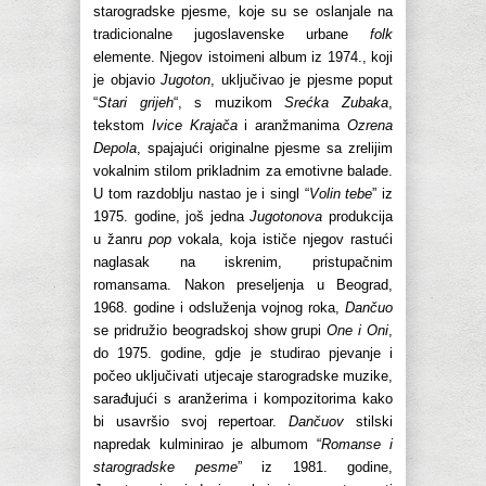
starogradske pjesme, koje su se oslanjale na
tradicionalne jugoslavenske urbane
folk
elemente. Njegov istoimeni album iz 1974., koji
je objavio
Jugoton
, uključivao je pjesme poput
“
Stari grijeh
“, s muzikom
Srećka Zubaka
,
tekstom
Ivice Krajača
i aranžmanima
Ozrena
Depola
, spajajući originalne pjesme sa zrelijim
vokalnim stilom prikladnim za emotivne balade.
U tom razdoblju nastao je i singl “
Volin tebe
” iz
1975. godine, još jedna
Jugotonova
produkcija
u žanru
pop
vokala, koja ističe njegov rastući
naglasak na iskrenim, pristupačnim
romansama. Nakon preseljenja u Beograd,
1968. godine i odsluženja vojnog roka,
Dančuo
se pridružio beogradskoj show grupi
One i Oni
,
do 1975. godine, gdje je studirao pjevanje i
počeo uključivati ​​utjecaje starogradske muzike,
sarađujući s aranžerima i kompozitorima kako
bi usavršio svoj repertoar.
Dančuov
stilski
napredak kulminirao je albumom “
Romanse i
starogradske pesme
” iz 1981. godine,