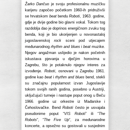
Žarko Dančuo
je svoju profesionalnu muzičku
karijeru započeo početkom 1960-ih pridruživši
se hrvatskom
beat
bendu
Roboti
, 1963. godine,
gdje je dvije godine bio glavni vokal. Tokom tog
razdoblja dao je doprinos energičnom zvuku tog
benda, koji je bio ukorijenjen u novonastaloj
jugoslavenskoj
rock
sceni pod utjecajem
međunarodnog
rhythm and blues
i
beat
muzike.
Njegov angažman uslijedio je nakon početnih
iskustava pjevanja u dječjim horovima u
Zagrebu, što je potaknulo njegov interes za
izvođenje.
Roboti
, osnovani u Zagrebu 1961.
godine kao
beat
i
rhythm and blues
bend, stekli
su značajnu popularnost izvan Jugoslavije
tokom svojih ranih godina, posebno u Austriji,
uključujući turneje i nastupe poput onog u Beču
1966. godine uz orkestre iz Mađarske i
Čehoslovačke. Bend
Roboti
često je usvajala
pseudonime poput “
VIS Roboti
” ili “
The
Robots
“, “
The Five Up
“, za međunarodne
koncerte, a opsežno su gostovali u susjednim