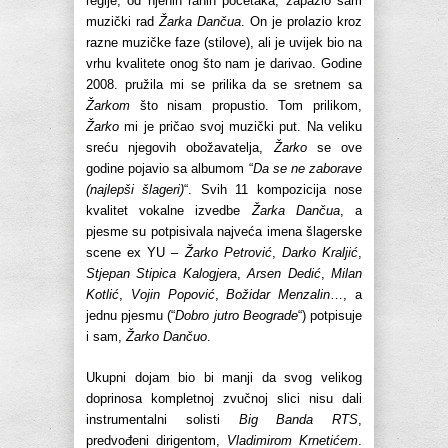
regije, od njenih ranih početaka, zapazio sam
muzički rad
Žarka Dančua
. On je prolazio kroz
razne muzičke faze (stilove), ali je uvijek bio na
vrhu kvalitete onog što nam je darivao. Godine
2008. pružila mi se prilika da se sretnem sa
Žarkom
što nisam propustio. Tom prilikom,
Žarko
mi je pričao svoj muzički put. Na veliku
sreću njegovih obožavatelja,
Žarko
se ove
godine pojavio sa albumom “
Da se ne zaborave
(najlepši šlageri)
“. Svih 11 kompozicija nose
kvalitet vokalne izvedbe
Žarka Dančua
, a
pjesme su potpisivala najveća imena šlagerske
scene ex YU –
Žarko Petrović
,
Darko Kraljić
,
Stjepan Stipica Kalogjera
,
Arsen Dedić
,
Milan
Kotlić
,
Vojin Popović
,
Božidar Menzalin
…, a
jednu pjesmu (“
Dobro jutro Beograde
“) potpisuje
i sam,
Žarko Dančuo
.
Ukupni dojam bio bi manji da svog velikog
doprinosa kompletnoj zvučnoj slici nisu dali
instrumentalni solisti
Big Banda RTS
,
predvođeni dirigentom,
Vladimirom Krnetićem
.