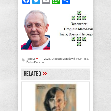
Facebook
Twitter
Email
WhatsApp
Share
»
Tagovi
(P) 2026
,
Dragutin Matošević
,
PGP RTS
,
Žarko Dančuo
»
Related