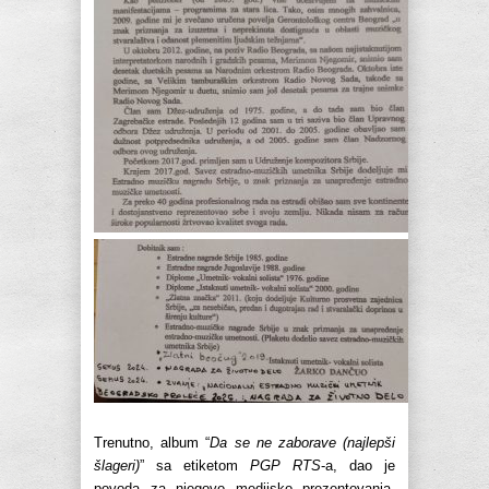
Trenutno, album “
Da se ne zaborave (najlepši
šlageri)
” sa etiketom
PGP RTS
-a, dao je
povoda za njegovo medijsko prezentovanja,