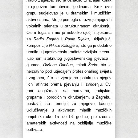
Radio Zagreba
, što je označilo značajan korak
u njegovim formativnim godinama. Kroz ovu
grupu sudjelovao je u dramskim i muzičkim
aktivnostima, što je pomoglo u razvoju njegovih
vokalnih talenata u strukturiranom okruženju.
Osim toga, snimio je nekoliko dječjih pjesama
za
Radio Zagreb
i
Radio Rijeku
, uključujući
kompozicije
Nikice Kalogjere
, što ga je dodatno
uronilo u jugoslavensku radiotelevizijsku scenu.
Kao sin istaknutog jugoslavenskog pjevača i
glumca,
Dušana Dančua
, mladi
Žarko
bio je
neizravno pod utjecajem profesionalnog svijeta
svog oca, što je vjerojatno potaknulo njegov
lični afinitet prema pjevanju i izvođenju. Ovi
rani angažmani sa horovima, radijskim
grupama i porodičnim okruženjem, u Zagrebu,
postavili su temelje za njegovo kasnije
uključivanje u aktivnosti mladih muzičkih
umjetnika oko 15. do 18. godine, prelazeći s
amaterskih aktivnosti na ozbiljnije muzičke
pothvate.