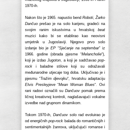
1970-ih.
Nakon što je 1965. napustio bend
Roboti
,
Žarko
Dančuo
prešao je na solo karijeru, gradeći na
svojim ranim iskustvima u hrvatskoj
beat
muzici kako bi se etablirao kao neovisni
umjetnik u Jugoslaviji. Njegovo prvo solo
izdanje bio je
EP
“
Sjećanje na septembar
” iz
1966. godine (obrada pjesme “
Melancholie
“),
koji je izdao
Jugoton
, a koji je sadržavao
pop-
rock
i baladne stilove koji su odražavali
međunarodne utjecaje tog doba. Uključivao je i
pjesmu “
Tražim djevojku
“, hrvatsku adaptaciju
Elvis Presleyjeve
“
Mean Woman Blues
“. Ovi
rani radovi označili su
Dančuov
pomak prema
ličnoj kreativnoj kontroli, naglašavajući vokalne
izvedbe nad grupnom dinamikom.
Tokom 1970-ih,
Dančuov
solo rad evoluirao je
od energičnih
pop-rock
balada do romantičnijih i
sentimentalnijih žanrova, uključujući romanse i