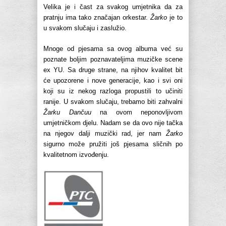
Velika je i čast za svakog umjetnika da za
pratnju ima tako značajan orkestar.
Žarko
je to
u svakom slučaju i zaslužio.
Mnoge od pjesama sa ovog albuma već su
poznate boljim poznavateljima muzičke scene
ex YU. Sa druge strane, na njihov kvalitet bit
će upozorene i nove generacije, kao i svi oni
koji su iz nekog razloga propustili to učiniti
ranije. U svakom slučaju, trebamo biti zahvalni
Žarku Dančuu
na ovom neponovljivom
umjetničkom djelu. Nadam se da ovo nije tačka
na njegov dalji muzički rad, jer nam
Žarko
sigurno može pružiti još pjesama sličnih po
kvalitetnom izvođenju.