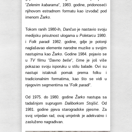
“
Zelenim kabarama
“, 1983. godine, pridonoseći
njihovom estradnom formatu kao izvođač pod
imenom
Žarko
.
Tokom ranih 1980-ih,
Dančuo
je nastavio svoju
medijsku prisutnost ulogama u
Poletarcu
1980.
i
Folk paradi
1982. godine, gdje je potonji
naglašavao elemente narodne muzike u svojim
nastupima kao
Žarko
. Godine 1984. pojavio se
u
TV
filmu “
Davno beše
“, čime je još više
pokazao svoju isporuku u stilu balade. Ovi su
nastupi istaknuli pomak prema folku i
tradicionalnim formatima, kao što se vidi u
njegovim segmentima na “
Folk paradi
“.
Od 1975. do 1980. godine
Žarko
nastupa sa
tadašnjom suprugom
Daliborkom Stojšić
. Od
1981. godine pjeva starogradske pjesme. Za
svoj vrijedan rad, ovaj umjetnik je adekvatno i
zasluženo nagrađivan.