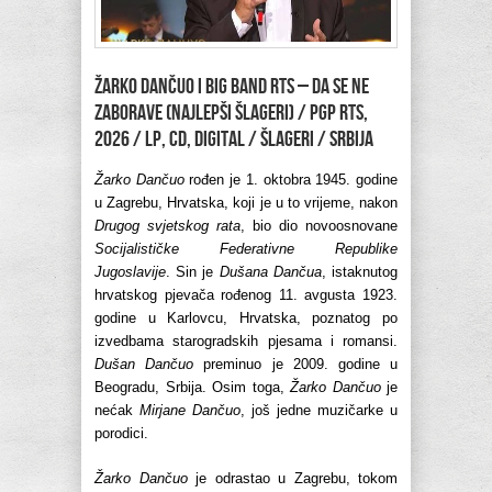
ŽARKO DANČUO I BIG BAND RTS – Da se ne
zaborave (najlepši šlageri) / PGP RTS,
2026 / LP, CD, Digital / šlageri / Srbija
Žarko Dančuo
rođen je 1. oktobra 1945. godine
u Zagrebu, Hrvatska, koji je u to vrijeme, nakon
Drugog svjetskog rata
, bio dio novoosnovane
Socijalističke Federativne Republike
Jugoslavije
. Sin je
Dušana Dančua
, istaknutog
hrvatskog pjevača rođenog 11. avgusta 1923.
godine u Karlovcu, Hrvatska, poznatog po
izvedbama starogradskih pjesama i romansi.
Dušan Dančuo
preminuo je 2009. godine u
Beogradu, Srbija. Osim toga,
Žarko Dančuo
je
nećak
Mirjane Dančuo
, još jedne muzičarke u
porodici.
Žarko Dančuo
je odrastao u Zagrebu, tokom