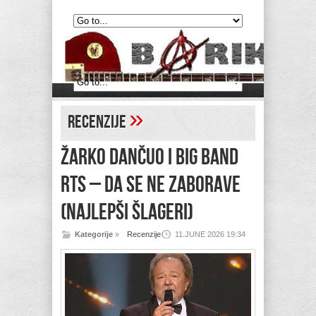
»
Recenzije
ŽARKO DANČUO I BIG BAND
RTS – Da se ne zaborave
(najlepši šlageri)
Kategorije
»
Recenzije
11.JUNE 2026 19:34