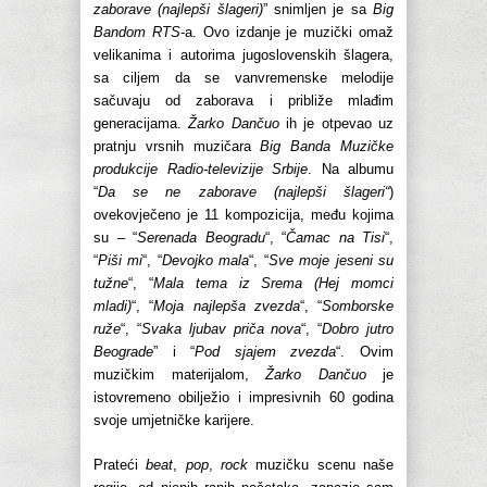
zaborave (najlepši šlageri)
” snimljen je sa
Big
Bandom RTS
-a. Ovo izdanje je muzički omaž
velikanima i autorima jugoslovenskih šlagera,
sa ciljem da se vanvremenske melodije
sačuvaju od zaborava i približe mlađim
generacijama.
Žarko Dančuo
ih je otpevao uz
pratnju vrsnih muzičara
Big Banda Muzičke
produkcije Radio-televizije Srbije
. Na albumu
“
Da se ne zaborave (najlepši šlageri“
)
ovekovječeno je 11 kompozicija, među kojima
su – “
Serenada Beogradu
“, “
Čamac na Tisi
“,
“
Piši mi
“, “
Devojko mala
“, “
Sve moje jeseni su
tužne
“, “
Mala tema iz Srema (Hej momci
mladi)
“, “
Moja najlepša zvezda
“, “
Somborske
ruže
“, “
Svaka ljubav priča nova
“, “
Dobro jutro
Beograde
” i “
Pod sjajem zvezda
“. Ovim
muzičkim materijalom,
Žarko Dančuo
je
istovremeno obilježio i impresivnih 60 godina
svoje umjetničke karijere.
Prateći
beat
,
pop
,
rock
muzičku scenu naše