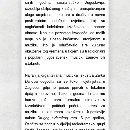
ranih godina socijalističke Jugoslavije,
razdoblja obilježenog značajnim preispitivanjem
uloge umjetnosti i kulture u društvu u novim
poslijeratnim političkim uvjetima, koji su
naglašavali kolektivno izražavanje i napore
obnove. Kao sin poznatog izvođača, od malih
nogu bio je izložen kućanstvu uronjenom u
muziku, što je odražavalo šire kulturno
okruženje tog vremena u kojem su tradicionalni
i popularni jugoslavenski muzički žanrovi bili
istaknuti.
Najranija organizirana muzička iskustva
Žarka
Dančua
dogodila su se tokom djetinjstva u
Zagrebu, gdje je počeo pjevati u lokalnim
dječjim horovima, 1950-ih godina. Ti su mu
horovi pružili prvo formalno iskustvo s
izvođaštvom, potičući početni interes za
muziku u kulturnom okruženju Jugoslavije
nakon
Drugog svjetskog rata
. S pet godina,
Dančuo
se pridružio dječjoj radiodramskoj grupi