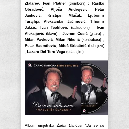
Zlatarev
,
Ivan Platner
(tromboni) ;
Rastko
Obradović
,
Aljoša Andrejević
,
Petar
Janković
,
Kristijan Mlačak
,
Ljubomir
Turajlija
,
Aleksandar Jačimović
,
Tihomir
Jakšić
,
Ivan Teofilović
(saksofoni) ;
Ivan
Aleksijević
(klavir) ;
Jevrem Ćosić
(gitara) ;
Milan Pavković
,
Milan Nikolić
(kontrabasi) ;
Petar Radmilović
,
Miloš Grbatinić
(bubnjevi)
;
Lazaro Del Toro Vega
(udaraljke)
Album umjetnika
Žarka Dančua
, “
Da se ne