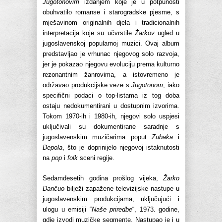
Jugotonovim
izdanjem koje je u potpunosti
obuhvatilo romanse i starogradske pjesme, s
mješavinom originalnih djela i tradicionalnih
interpretacija koje su učvrstile
Žarkov
ugled u
jugoslavenskoj popularnoj muzici. Ovaj album
predstavljao je vrhunac njegovog solo razvoja,
jer je pokazao njegovu evoluciju prema kulturno
rezonantnim žanrovima, a istovremeno je
održavao produkcijske veze s
Jugotonom
, iako
specifični podaci o top-listama iz tog doba
ostaju nedokumentirani u dostupnim izvorima.
Tokom 1970-ih i 1980-ih, njegovi solo uspjesi
uključivali su dokumentirane saradnje s
jugoslavenskim muzičarima poput
Zubaka
i
Depola
, što je doprinijelo njegovoj istaknutosti
na
pop
i
folk
sceni regije.
Sedamdesetih godina prošlog vijeka,
Žarko
Dančuo
bilježi zapažene televizijske nastupe u
jugoslavenskim produkcijama, uključujući i
ulogu u emisiji “
Naše priredbe
“, 1973. godine,
gdje izvodi muzičke segmente. Nastupao je i u