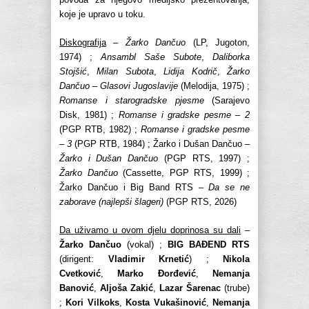
koje je upravo u toku.
Diskografija
–
Žarko Dančuo
(LP, Jugoton,
1974) ;
Ansambl Saše Subote
,
Daliborka
Stojšić
,
Milan Subota
,
Lidija Kodrič
,
Žarko
Dančuo
–
Glasovi Jugoslavije
(Melodija, 1975) ;
Romanse i starogradske pjesme
(Sarajevo
Disk, 1981) ;
Romanse i gradske pesme – 2
(PGP RTB, 1982) ;
Romanse i gradske pesme
– 3
(PGP RTB, 1984) ; Žarko i Dušan Dančuo –
Žarko i Dušan Dančuo
(PGP RTS, 1997) ;
Žarko Dančuo
(Cassette, PGP RTS, 1999) ;
Žarko Dančuo i Big Band RTS –
Da se ne
zaborave (najlepši šlageri)
(PGP RTS, 2026)
Da uživamo u ovom djelu doprinosa su dali
–
Žarko Dančuo
(vokal) ;
BIG BAĐEND RTS
(dirigent:
Vladimir Krnetić
) ;
Nikola
Cvetković
,
Marko Đorđević
,
Nemanja
Banović
,
Aljoša Zakić
,
Lazar Šarenac
(trube)
;
Kori Vilkoks
,
Kosta Vukašinović
,
Nemanja