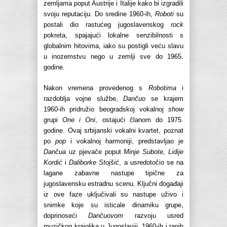
zemljama poput Austrije i Italije kako bi izgradili
svoju reputaciju. Do sredine 1960-ih,
Roboti
su
postali dio rastućeg jugoslavenskog
rock
pokreta, spajajući lokalne senzibilnosti s
globalnim hitovima, iako su postigli veću slavu
u inozemstvu nego u zemlji sve do 1965.
godine.
Nakon vremena provedenog s
Robotima
i
razdoblja vojne službe,
Dančuo
se krajem
1960-ih pridružio beogradskoj vokalnoj
show
grupi
One i Oni
, ostajući članom do 1975.
godine. Ovaj srbijanski vokalni kvartet, poznat
po
pop
i vokalnoj harmoniji, predstavljao je
Dančua
uz pjevače poput
Minje Subote
,
Lidije
Kordić
i
Daliborke Stojšić
, a usredotočio se na
lagane zabavne nastupe tipične za
jugoslavensku estradnu scenu. Ključni događaji
iz ove faze uključivali su nastupe uživo i
snimke koje su isticale dinamiku grupe,
doprinoseći
Dančuovom
razvoju usred
muzičkog krajolika u Jugoslaviji, 1960-ih i ranih