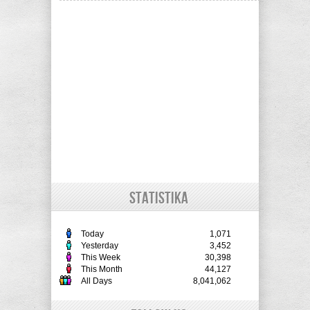
STATISTIKA
Today
1,071
Yesterday
3,452
This Week
30,398
This Month
44,127
All Days
8,041,062