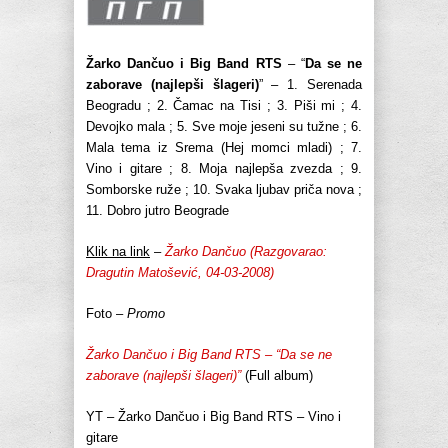
Žarko Dančuo i Big Band RTS
– “
Da se ne
zaborave (najlepši šlageri)
” – 1. Serenada
Beogradu ; 2. Čamac na Tisi ; 3. Piši mi ; 4.
Devojko mala ; 5. Sve moje jeseni su tužne ; 6.
Mala tema iz Srema (Hej momci mladi) ; 7.
Vino i gitare ; 8. Moja najlepša zvezda ; 9.
Somborske ruže ; 10. Svaka ljubav priča nova ;
11. Dobro jutro Beograde
Klik na link
–
Žarko Dančuo (Razgovarao:
Dragutin Matošević, 04-03-2008)
Foto –
Promo
Žarko Dančuo i Big Band RTS – “Da se ne
zaborave (najlepši šlageri)”
(Full album)
YT – Žarko Dančuo i Big Band RTS – Vino i
gitare