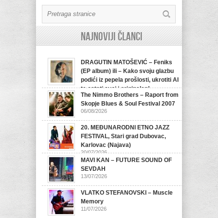
Najnoviji članci
DRAGUTIN MATOŠEVIĆ – Feniks
(EP album) ili – Kako svoju glazbu
podići iz pepela prošlosti, ukrotiti AI
te ostati svoj i originalan!
The Nimmo Brothers – Raport from
07/08/2026
Skopje Blues & Soul Festival 2007
06/08/2026
20. MEĐUNARODNI ETNO JAZZ
FESTIVAL, Stari grad Dubovac,
Karlovac (Najava)
20/07/2026
MAVI KAN – FUTURE SOUND OF
SEVDAH
13/07/2026
VLATKO STEFANOVSKI – Muscle
Memory
11/07/2026