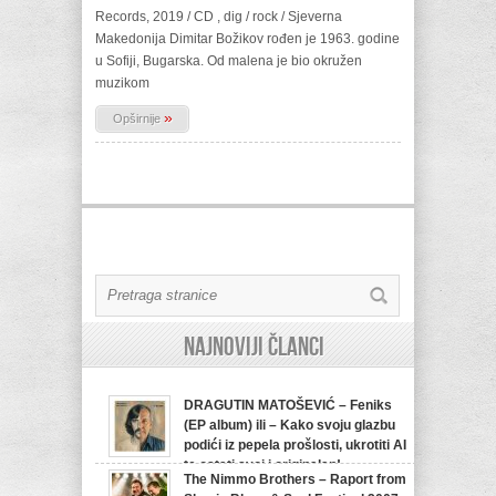
Records, 2019 / CD , dig / rock / Sjeverna
Makedonija Dimitar Božikov rođen je 1963. godine
u Sofiji, Bugarska. Od malena je bio okružen
muzikom
»
Opširnije
Najnoviji članci
DRAGUTIN MATOŠEVIĆ – Feniks
(EP album) ili – Kako svoju glazbu
podići iz pepela prošlosti, ukrotiti AI
te ostati svoj i originalan!
The Nimmo Brothers – Raport from
07/08/2026