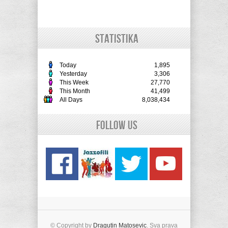
STATISTIKA
Today
1,895
Yesterday
3,306
This Week
27,770
This Month
41,499
All Days
8,038,434
Follow Us
© Copyright by
Dragutin Matosevic
. Sva prava