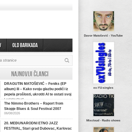
Davor Matošević - YouTube
v
OLD BARIKADA
Najnoviji članci
DRAGUTIN MATOŠEVIĆ – Feniks (EP
ex-YU-singles
album) ili – Kako svoju glazbu podići iz
pepela prošlosti, ukrotiti AI te ostati svoj
i originalan!
The Nimmo Brothers – Raport from
Skopje Blues & Soul Festival 2007
06/08/2026
Mixcloud - Radio shows
20. MEĐUNARODNI ETNO JAZZ
FESTIVAL, Stari grad Dubovac, Karlovac