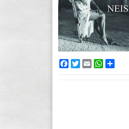
Facebook
Twitter
Email
What
Sh