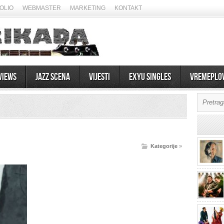
OLIO
WEBMASTER
MARKETING
KONTAKT
views
Jazz scena
Vijesti
EXYU Singles
Vremeplo
Kategorije
»
07/08/2026