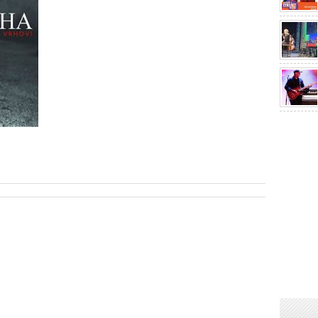
sApp
are