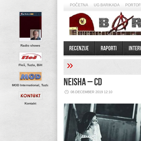
POČETNA
UG BARIKADA
PORTOF
Radio shows
Recenzije
Raporti
Inter
»
Fleš, Tuzla, BiH
Neisha – CD
MOD International, Tuzla
08.DECEMBER 2019 12:10
Kontakt