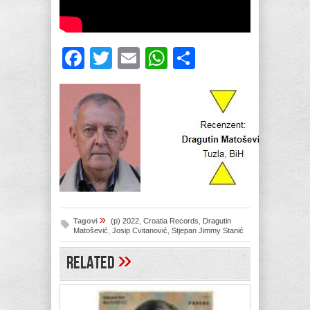
Facebook
Twitter
Email
WhatsApp
Share
»
Tagovi
(p) 2022
,
Croatia Records
,
Dragutin
Matošević
,
Josip Cvitanović
,
Stjepan Jimmy Stanić
»
Related