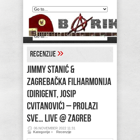
»
Recenzije
JIMMY STANIĆ &
ZAGREBAČKA FILHARMONIJA
(dirigent, Josip
Cvitanović) – Prolazi
sve… Live @ Zagreb
06.NOVEMBER 2022 11:31
Kategorije
»
Recenzije