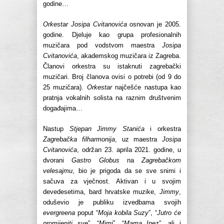
godine…
Orkestar Josipa Cvitanovića
osnovan je 2005.
godine. Djeluje kao grupa profesionalnih
muzičara pod vodstvom maestra
Josipa
Cvitanovića
, akademskog muzičara iz Zagreba.
Članovi orkestra su istaknuti zagrebački
muzičari. Broj članova ovisi o potrebi (od 9 do
25 muzičara).
Orkestar
najčešće nastupa kao
pratnja vokalnih solista na raznim društvenim
događajima…
Nastup
Stjepan Jimmy Stanića
i orkestra
Zagrebačka filharmonija
, uz maestra
Josipa
Cvitanovića
, održan 23. aprila 2021. godine, u
dvorani
Gastro Globus
na
Zagrebačkom
velesajmu
, bio je prigoda da se sve snimi i
sačuva za vječnost. Aktivan i u svojim
devedesetima, bard hrvatske muzike,
Jimmy
,
oduševio je publiku izvedbama svojih
evergreena
poput “
Moja kobila Suzy
”, “
Jutro će
promijeniti sve
”, “
Mimi
”, “
Mama Inez
”, ali i