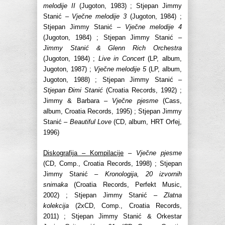
melodije II
(Jugoton, 1983) ; Stjepan Jimmy
Stanić –
Vječne melodije 3
(Jugoton, 1984) ;
Stjepan Jimmy Stanić –
Vječne melodije 4
(Jugoton, 1984) ; Stjepan Jimmy Stanić –
Jimmy Stanić & Glenn Rich Orchestra
(Jugoton, 1984) ;
Live in Concert
(LP, album,
Jugoton, 1987) ;
Vječne melodije 5
(LP, album,
Jugoton, 1988) ; Stjepan Jimmy Stanić –
Stjepan Đimi Stanić
(Croatia Records, 1992) ;
Jimmy & Barbara –
Vječne pjesme
(Cass,
album, Croatia Records, 1995) ; Stjepan Jimmy
Stanić –
Beautiful Love
(CD, album, HRT Orfej,
1996)
Diskografija – Kompilacije
–
Vječne pjesme
(CD, Comp., Croatia Records, 1998) ; Stjepan
Jimmy Stanić –
Kronologija, 20 izvornih
snimaka
(Croatia Records, Perfekt Music,
2002) ; Stjepan Jimmy Stanić –
Zlatna
kolekcija
(2xCD, Comp., Croatia Records,
2011) ; Stjepan Jimmy Stanić & Orkestar