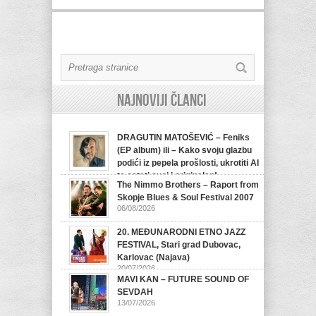
Najnoviji članci
DRAGUTIN MATOŠEVIĆ – Feniks
(EP album) ili – Kako svoju glazbu
podići iz pepela prošlosti, ukrotiti AI
te ostati svoj i originalan!
The Nimmo Brothers – Raport from
07/08/2026
Skopje Blues & Soul Festival 2007
06/08/2026
20. MEĐUNARODNI ETNO JAZZ
FESTIVAL, Stari grad Dubovac,
Karlovac (Najava)
20/07/2026
MAVI KAN – FUTURE SOUND OF
SEVDAH
13/07/2026