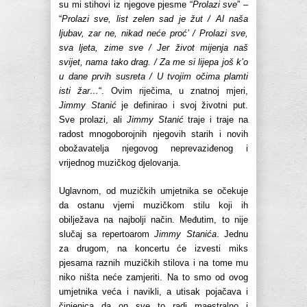
su mi stihovi iz njegove pjesme “
Prolazi sve
” –
“
Prolazi sve, list zelen sad je žut / Al naša
ljubav, zar ne, nikad neće proć’ / Prolazi sve,
sva ljeta, zime sve / Jer život mijenja naš
svijet, nama tako drag. / Za me si lijepa još k’o
u dane prvih susreta / U tvojim očima plamti
isti žar…
“. Ovim riječima, u znatnoj mjeri,
Jimmy Stanić
je definirao i svoj životni put.
Sve prolazi, ali
Jimmy Stanić
traje i traje na
radost mnogoborojnih njegovih starih i novih
obožavatelja njegovog neprevaziđenog i
vrijednog muzičkog djelovanja.
Uglavnom, od muzičkih umjetnika se očekuje
da ostanu vjerni muzičkom stilu koji ih
obilježava na najbolji način. Međutim, to nije
slučaj sa repertoarom
Jimmy Stanića
. Jednu
za drugom, na koncertu će izvesti miks
pjesama raznih muzičkih stilova i na tome mu
niko ništa neće zamjeriti. Na to smo od ovog
umjetnika veća i navikli, a utisak pojačava i
činjenica da on sve to radi maestralno i