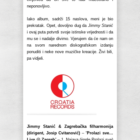
neponovljivo.
Iako album, sadrži 15 naslova, meni je bio
prekratak. Opet, dovoljno dug da
Jimmy Stanić
i ovaj puta potvrdi svoje istinske vrijednosti i da
mu se i nadalje divimo. Vjerujem da će nam on
na svom narednom diskografskom izdanju
ponuditi i neke nove muzičke kreacije. Živi bili,
pa vidjeli.
Jimmy Stanić & Zagrebačka filharmonija
(dirigent, Josip Cvitanović)
– “
Prolazi sve…
Live @ Zagreb
” – 1. Najava (jingle Prolazi sve)