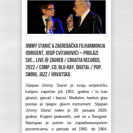
JIMMY STANIĆ & ZAGREBAČKA FILHARMONIJA
(dirigent, Josip Cvitanović) – Prolazi
sve… Live @ Zagreb / Croatia Records,
2022 / Comp, CD, Blu-ray, digital / pop,
swing, jazz / Hrvatska
Stjepan Jimmy Stanić
je svoju umjetničku
karijeru započeo još 1951. godine i to kao
gitarist, pjevač i basist. Međutim, bariton glas
postao je njegov glavni instrument.
Stjepan
Jimmy Stanić
rođen je 29. januara 1929.
godine. Krajem pedesetih, seli se u Beograd.
Nastupao je potom na zapadnoeuropskim
pozornicama, u periodu od 1960. do 1964.