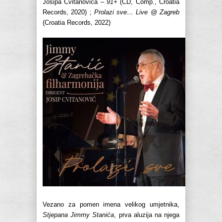
Josipa Cvitanovića –
91+
(CD, Comp., Croatia
Records, 2020) ;
Prolazi sve… Live @ Zagreb
(Croatia Records, 2022)
Vezano za pomen imena velikog umjetnika,
Stjepana Jimmy Stanića
, prva aluzija na njega