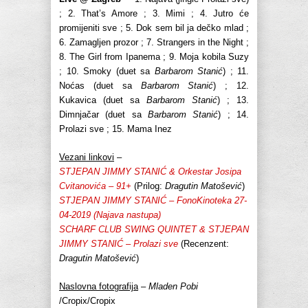
; 2. That’s Amore ; 3. Mimi ; 4. Jutro će
promijeniti sve ; 5. Dok sem bil ja dečko mlad ;
6. Zamagljen prozor ; 7. Strangers in the Night ;
8. The Girl from Ipanema ; 9. Moja kobila Suzy
; 10. Smoky (duet sa
Barbarom Stanić
) ; 11.
Noćas (duet sa
Barbarom Stanić
) ; 12.
Kukavica (duet sa
Barbarom Stanić
) ; 13.
Dimnjačar (duet sa
Barbarom Stanić
) ; 14.
Prolazi sve ; 15. Mama Inez
Vezani linkovi
–
STJEPAN JIMMY STANIĆ & Orkestar Josipa
Cvitanovića – 91+
(Prilog:
Dragutin Matošević
)
STJEPAN JIMMY STANIĆ – FonoKinoteka 27-
04-2019 (Najava nastupa)
SCHARF CLUB SWING QUINTET & STJEPAN
JIMMY STANIĆ – Prolazi sve
(Recenzent:
Dragutin Matošević
)
Naslovna fotografija
–
Mladen Pobi
/Cropix/Cropix