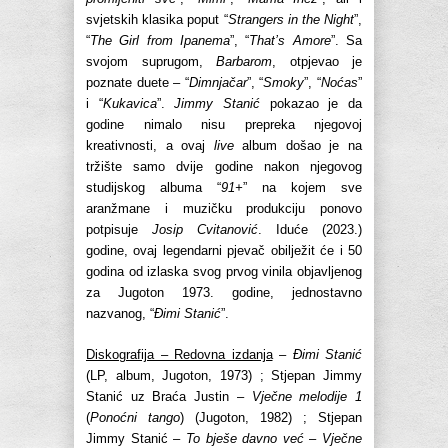
svjetskih klasika poput “
Strangers in the Night
”,
“
The Girl from Ipanema
”, “
That’s Amore
”. Sa
svojom suprugom,
Barbarom
, otpjevao je
poznate duete – “
Dimnjačar
”, “
Smoky
”, “
Noćas
”
i “
Kukavica
”.
Jimmy Stanić
pokazao je da
godine nimalo nisu prepreka njegovoj
kreativnosti, a ovaj
live
album došao je na
tržište samo dvije godine nakon njegovog
studijskog albuma “
91+
” na kojem sve
aranžmane i muzičku produkciju ponovo
potpisuje
Josip Cvitanović
. Iduće (2023.)
godine, ovaj legendarni pjevač obilježit će i 50
godina od izlaska svog prvog vinila objavljenog
za Jugoton 1973. godine, jednostavno
nazvanog, “
Đimi Stanić
”.
Diskografija – Redovna izdanja
–
Đimi Stanić
(LP, album, Jugoton, 1973) ; Stjepan Jimmy
Stanić uz Braća Justin –
Vječne melodije 1
(
Ponoćni tango
) (Jugoton, 1982) ; Stjepan
Jimmy Stanić –
To bješe davno već
–
Vječne