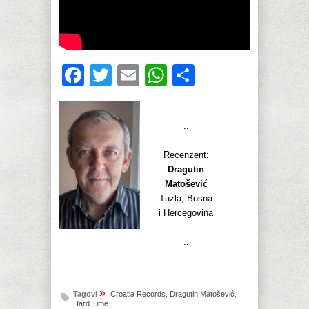
Facebook
Twitter
Email
WhatsApp
Share
.
..
…
Recenzent:
Dragutin
Matošević
Tuzla, Bosna
i Hercegovina
…
..
.
»
Tagovi
Croatia Records
,
Dragutin Matošević
,
Hard Time