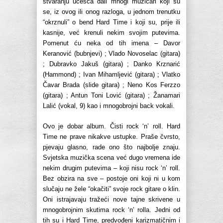
stvaranju učešća dali mnogi muzičari koji su
se, iz ovog ili onog razloga, u jednom trenutku
“okrznuli” o bend Hard Time i koji su, prije ili
kasnije, već krenuli nekim svojim putevima.
Pomenut ću neka od tih imena – Davor
Keranović (bubnjevi) ; Vlado Novoselac (gitara)
; Dubravko Jakuš (gitara) ; Danko Krznarić
(Hammond) ; Ivan Mihamljević (gitara) ; Vlatko
Čavar Brada (slide gitara) ; Neno Kos Ferzzo
(gitara) ; Antun Toni Lović (gitara) ; Žanamari
Lalić (vokal, 9) kao i mnogobrojni back vokali.
Ovo je dobar album. Čisti rock ‘n’ roll. Hard
Time ne prave nikakve ustupke. Praše čvrsto,
pjevaju glasno, rade ono što najbolje znaju.
Svjetska muzička scena već dugo vremena ide
nekim drugim putevima – koji nisu rock ‘n’ roll.
Bez obzira na sve – postoje oni koji ni u kom
slučaju ne žele “okačiti” svoje rock gitare o klin.
Oni istrajavaju tražeći nove tajne skrivene u
mnogobrojnim skutima rock ‘n’ rolla. Jedni od
tih su i Hard Time, predvođeni karizmatičnim i