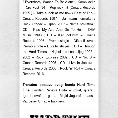
/ Everybody Want’s To Be Alone ; Kompilacije
– Cro Fest ’94 – Pop-rock-hit (Croatia Records
1995.) – Take a look at me now / Best of Trip –
Croatia Records 1997 – Ja nisam normalan /
Rock Otočec – Lipanj 2002 – Nema povratka ;
CD – Kiss My Ass And Go To Hell – DEA
Music 1993 ; CD – Kad poludim – Croatia
Records 1996 ; Promo single – Ništa il’ sve ;
Promo single – Budi to što jesi ; CD – Through
the Hard Times – Najbolje od najboljeg 1992 –
2002 – Rock Express 2002 ; CD – No. 3 –
Croatia Records 2006 ; CD – Live in Jabuka –
Croatia Records 2008 ; Rock ‘n’ Roll – Croatia
Records 2016
Trenutnu postavu ovog benda Hard Time
čine
: Gordan Penava Pišta – vokal, gitara ;
Igor Lipovača – gitara ; Majkl Jagunić – bass ;
Vatroslav Gmaz – bubnjevi.