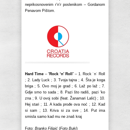
neprikosnovenim r’n’r poslenikom – Gordanom
Penavom Pištom.
Hard Time
– “
Rock ‘n’ Roll
” – 1. Rock ˙n˙ Roll
; 2. Lady Luck ; 3. Tvoja tajna ; 4. Šta je koga
briga ; 5. Ovo moj je grad ; 6. Laž po laž ; 7.
Gdje smo to sada ; 8. Pazi što radiš, pazi ‘ko
zna ; 9. U ovoj sobi (feat. Žanamari Lalić) ; 10.
Hej stari ; 11. A kada prođe ova noć ; 12. Kad
si sam ; 13. Kriva si za sve ; 14. Put ima
smisla samo kad mu ne znaš kraj
Foto:
Branko Filipić
(
Foto Buki
)