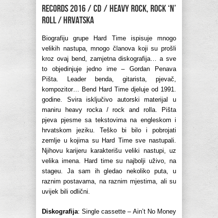
Records 2016 / CD / heavy rock, rock ‘n’
roll / Hrvatska
Biografiju grupe Hard Time ispisuje mnogo
velikih nastupa, mnogo članova koji su prošli
kroz ovaj bend, zamjetna diskografija… a sve
to objedinjuje jedno ime – Gordan Penava
Pišta. Leader benda, gitarista, pjevač,
kompozitor… Bend Hard Time djeluje od 1991.
godine. Svira isključivo autorski materijal u
maniru heavy rocka / rock and rolla. Pišta
pjeva pjesme sa tekstovima na engleskom i
hrvatskom jeziku. Teško bi bilo i pobrojati
zemlje u kojima su Hard Time sve nastupali.
Njihovu karijeru karakterišu veliki nastupi, uz
velika imena. Hard time su najbolji uživo, na
stageu. Ja sam ih gledao nekoliko puta, u
raznim postavama, na raznim mjestima, ali su
uvijek bili odlični.
Diskografija
: Single cassette – Ain’t No Money