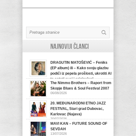
Najnoviji članci
DRAGUTIN MATOŠEVIĆ – Feniks
(EP album) ili – Kako svoju glazbu
podići iz pepela prošlosti, ukrotiti AI
te ostati svoj i originalan!
The Nimmo Brothers – Raport from
07/08/2026
Skopje Blues & Soul Festival 2007
06/08/2026
20. MEĐUNARODNI ETNO JAZZ
FESTIVAL, Stari grad Dubovac,
Karlovac (Najava)
20/07/2026
MAVI KAN – FUTURE SOUND OF
SEVDAH
13/07/2026