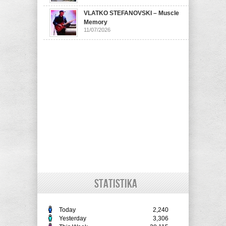
VLATKO STEFANOVSKI – Muscle
Memory
11/07/2026
STATISTIKA
Today
2,240
Yesterday
3,306