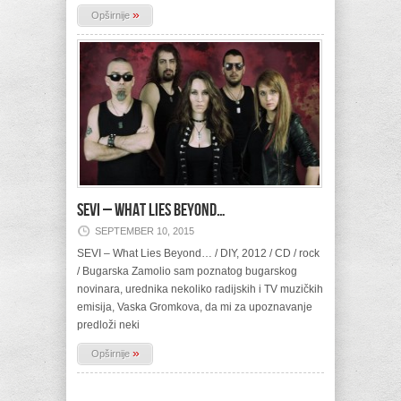
»
Opširnije
SEVI – What Lies Beyond…
SEPTEMBER 10, 2015
SEVI – What Lies Beyond… / DIY, 2012 / CD / rock
/ Bugarska Zamolio sam poznatog bugarskog
novinara, urednika nekoliko radijskih i TV muzičkih
emisija, Vaska Gromkova, da mi za upoznavanje
predloži neki
»
Opširnije