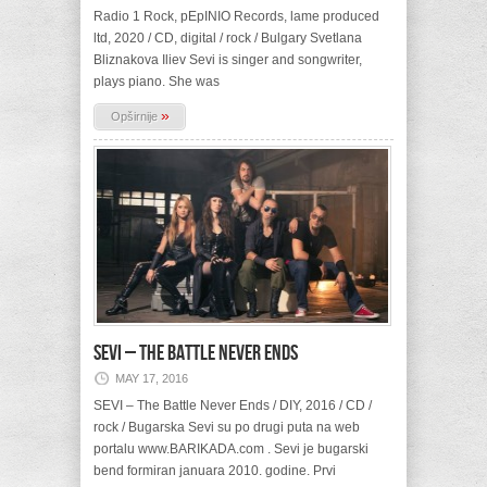
Radio 1 Rock, pEpINIO Records, lame produced
ltd, 2020 / CD, digital / rock / Bulgary Svetlana
Bliznakova Iliev Sevi is singer and songwriter,
plays piano. She was
»
Opširnije
SEVI – The Battle Never Ends
MAY 17, 2016
SEVI – The Battle Never Ends / DIY, 2016 / CD /
rock / Bugarska Sevi su po drugi puta na web
portalu www.BARIKADA.com . Sevi je bugarski
bend formiran januara 2010. godine. Prvi