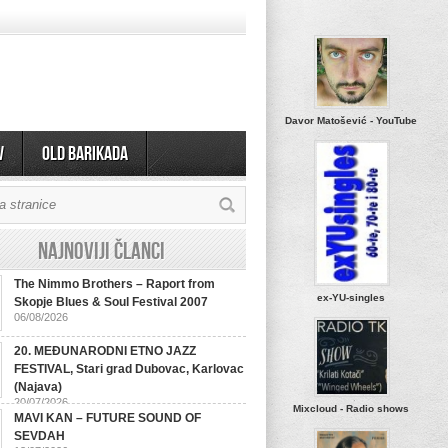
Davor Matošević - YouTube
v
OLD BARIKADA
Najnoviji članci
The Nimmo Brothers – Raport from
ex-YU-singles
Skopje Blues & Soul Festival 2007
06/08/2026
20. MEĐUNARODNI ETNO JAZZ
FESTIVAL, Stari grad Dubovac, Karlovac
(Najava)
20/07/2026
Mixcloud - Radio shows
MAVI KAN – FUTURE SOUND OF
SEVDAH