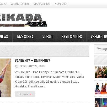
OLIO
WEBMASTER
MARKETING
KONTAKT
views
Jazz scena
Vijesti
EXYU Singles
Vremeplo
VANJA SKY – Bad Penny
FEBRUARY 27, 2018
VANJA SKY – Bad Penny / Ruf Records, 2018 / CD,
digital / blues, rock / Hrvatska Mlada Vanja Sky (Vanja
Krbavčić) rodila se prije 23 godine u gradu Buzet,
Hrvatska. Preselila se u
»
Opširnije