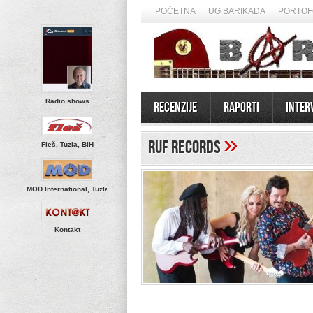
POČETNA
UG BARIKADA
PORTOF
Radio shows
Recenzije
Raporti
Inter
»
Ruf Records
Fleš, Tuzla, BiH
MOD International, Tuzla
Kontakt