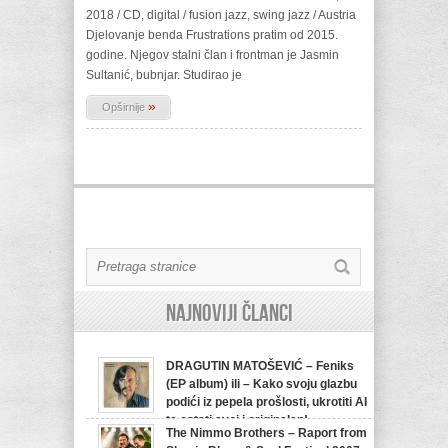
2018 / CD, digital / fusion jazz, swing jazz / Austria
Djelovanje benda Frustrations pratim od 2015.
godine. Njegov stalni član i frontman je Jasmin
Sultanić, bubnjar. Studirao je
»
Opširnije
Najnoviji članci
DRAGUTIN MATOŠEVIĆ – Feniks
(EP album) ili – Kako svoju glazbu
podići iz pepela prošlosti, ukrotiti AI
te ostati svoj i originalan!
The Nimmo Brothers – Raport from
07/08/2026