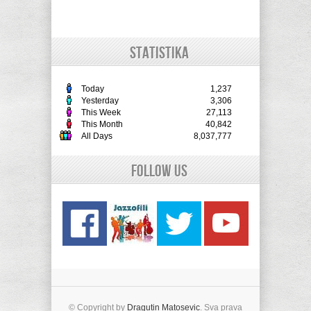
STATISTIKA
Today
1,237
Yesterday
3,306
This Week
27,113
This Month
40,842
All Days
8,037,777
Follow Us
© Copyright by
Dragutin Matosevic
. Sva prava