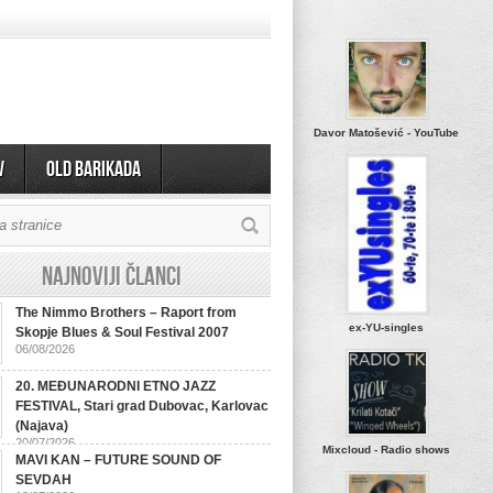
Davor Matošević - YouTube
v
OLD BARIKADA
Najnoviji članci
The Nimmo Brothers – Raport from
ex-YU-singles
Skopje Blues & Soul Festival 2007
06/08/2026
20. MEĐUNARODNI ETNO JAZZ
FESTIVAL, Stari grad Dubovac, Karlovac
(Najava)
20/07/2026
Mixcloud - Radio shows
MAVI KAN – FUTURE SOUND OF
SEVDAH