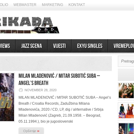
OLIO
WEBMASTER
MARKETING
KONTAKT
views
Jazz scena
Vijesti
EXYU Singles
Vremeplo
MILAN MLADENOVIĆ / MITAR SUBOTIĆ SUBA –
Angel’s Breath
NOVEMBER 28, 2020
MILAN MLADENOVIĆ / MITAR SUBOTIĆ SUBA – Angel’s
Breath / Croatia Records, Zadužbina Milana
Mladenovića, 2020 / CD, LP, dig / alrternative / Srbija
Milan Mladenović (Zagreb, 21.09.1958. – Beograd,
05.11.1994.), bio je jugoslovenski
»
Opširnije