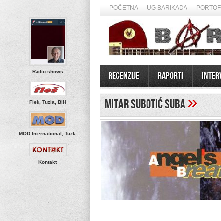
POČETNA
UG BARIKADA
PORTOF
Radio shows
Recenzije
Raporti
Inter
»
Mitar Subotić Suba
Fleš, Tuzla, BiH
MOD International, Tuzla
Kontakt