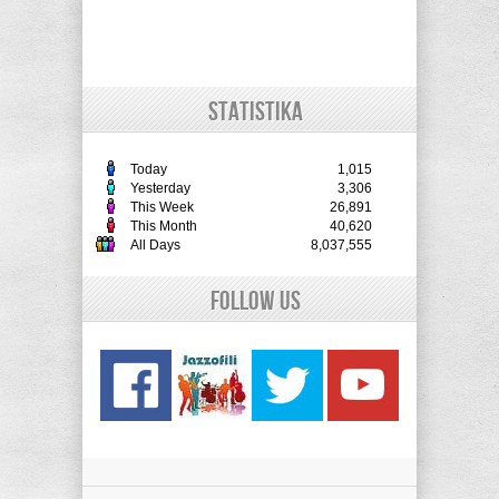
STATISTIKA
Today
1,015
Yesterday
3,306
This Week
26,891
This Month
40,620
All Days
8,037,555
Follow Us