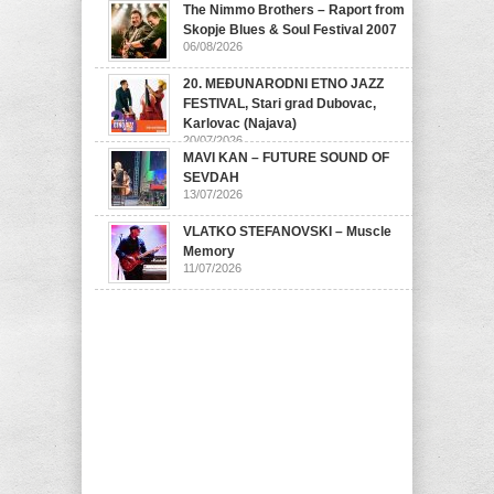
The Nimmo Brothers – Raport from
07/08/2026
Skopje Blues & Soul Festival 2007
06/08/2026
20. MEĐUNARODNI ETNO JAZZ
FESTIVAL, Stari grad Dubovac,
Karlovac (Najava)
20/07/2026
MAVI KAN – FUTURE SOUND OF
SEVDAH
13/07/2026
VLATKO STEFANOVSKI – Muscle
Memory
11/07/2026