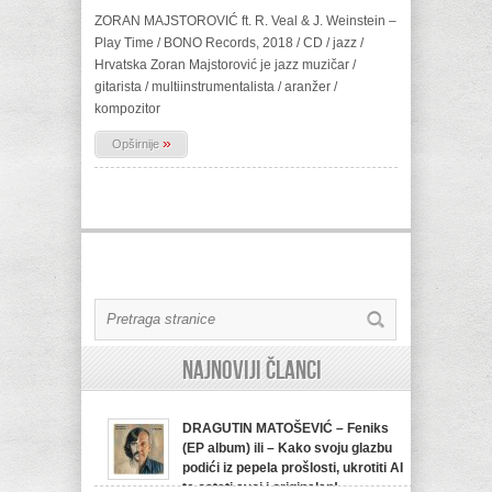
ZORAN MAJSTOROVIĆ ft. R. Veal & J. Weinstein –
Play Time / BONO Records, 2018 / CD / jazz /
Hrvatska Zoran Majstorović je jazz muzičar /
gitarista / multiinstrumentalista / aranžer /
kompozitor
»
Opširnije
Najnoviji članci
DRAGUTIN MATOŠEVIĆ – Feniks
(EP album) ili – Kako svoju glazbu
podići iz pepela prošlosti, ukrotiti AI
te ostati svoj i originalan!