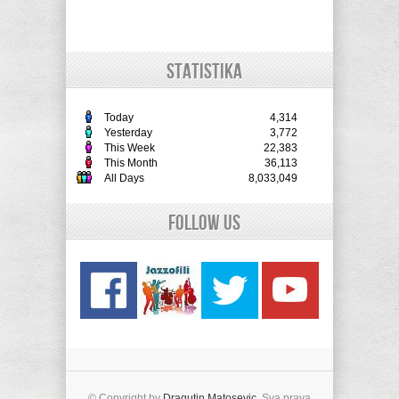
STATISTIKA
Today
4,314
Yesterday
3,772
This Week
22,383
This Month
36,113
All Days
8,033,049
Follow Us
© Copyright by
Dragutin Matosevic
. Sva prava