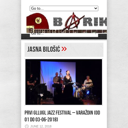
»
Jasna Bilošić
Prvi Gllugl jazz festival – Varaždin (od
01 do 03-06-2018)
JUNE 12, 2018