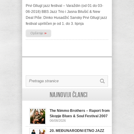
Prvi Gllugl jazz festival – Varaždin (od 01 do 03-
06-2018) BBS Jazz Trio i Jasna Bilušić & New
Deal Piše: Dinko Husadžić Sansky Prvi Gllugl jazz
festival upriličen je od 1. do 3. lipnja
»
Opširnije
Najnoviji članci
The Nimmo Brothers – Raport from
Skopje Blues & Soul Festival 2007
06/08/2026
20. MEĐUNARODNI ETNO JAZZ