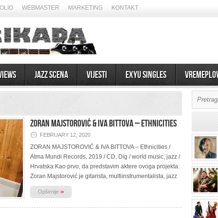
OLIO
WEBMASTER
MARKETING
KONTAKT
views
Jazz scena
Vijesti
EXYU Singles
Vremeplo
ZORAN MAJSTOROVIĆ & IVA BITTOVA – Ethnicities
FEBRUARY 12, 2020
ZORAN MAJSTOROVIĆ & IVA BITTOVA – Ethnicities /
Atma Mundi Records, 2019 / CD, Dig / world music, jazz /
Hrvatska Kao prvo, da predstavim aktere ovoga projekta:
07/08/2026
Zoran Majstorović je gitarista, multiinstrumentalista, jazz
»
Opširnije