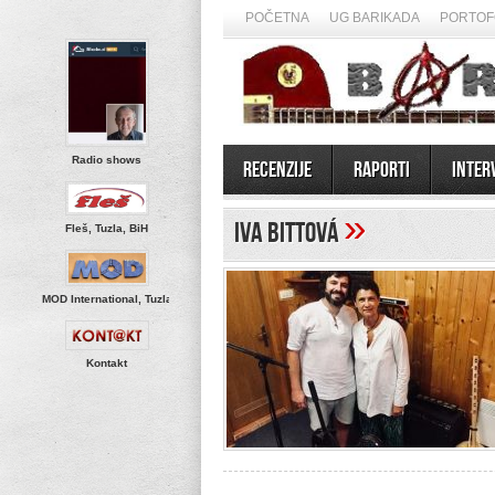
POČETNA
UG BARIKADA
PORTOF
Radio shows
Recenzije
Raporti
Inter
»
Iva Bittová
Fleš, Tuzla, BiH
MOD International, Tuzla
Kontakt