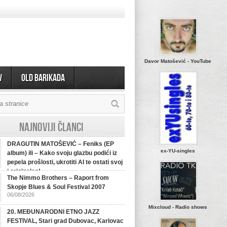
Davor Matošević - YouTube
v
OLD BARIKADA
Najnoviji članci
DRAGUTIN MATOŠEVIĆ – Feniks (EP
ex-YU-singles
album) ili – Kako svoju glazbu podići iz
pepela prošlosti, ukrotiti AI te ostati svoj
i originalan!
The Nimmo Brothers – Raport from
Skopje Blues & Soul Festival 2007
06/08/2026
Mixcloud - Radio shows
20. MEĐUNARODNI ETNO JAZZ
FESTIVAL, Stari grad Dubovac, Karlovac