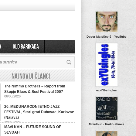
Davor Matošević - YouTube
v
OLD BARIKADA
Najnoviji članci
The Nimmo Brothers – Raport from
ex-YU-singles
Skopje Blues & Soul Festival 2007
06/08/2026
20. MEĐUNARODNI ETNO JAZZ
FESTIVAL, Stari grad Dubovac, Karlovac
(Najava)
20/07/2026
Mixcloud - Radio shows
MAVI KAN – FUTURE SOUND OF
SEVDAH