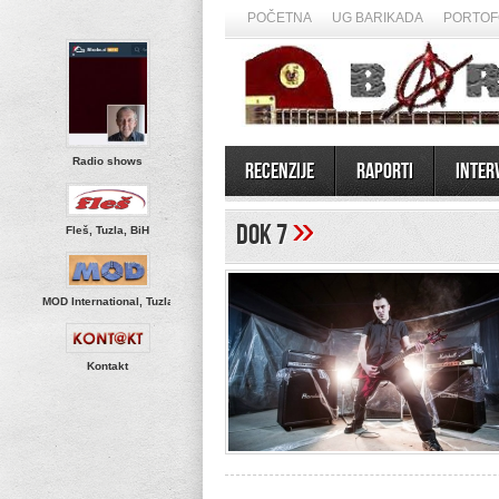
POČETNA
UG BARIKADA
PORTOF
Radio shows
Recenzije
Raporti
Inter
»
Dok 7
Fleš, Tuzla, BiH
MOD International, Tuzla
Kontakt