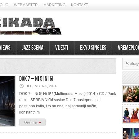
OLIO
WEBMASTER
MARKETING
KONTAKT
views
Jazz scena
Vijesti
EXYU Singles
Vremeplo
DOK 7 – Ni 5! Ni 6!
DECEMBER 5, 2014
DOK 7 – Ni 5! Ni 6! / (Multimedia Music) 2014. / CD / Punk
rock – SERBIA Niški sastav Dok 7 postepeno se i
postupno kalio, i to na onaj najispravniji način,
konstantnim
»
Opširnije