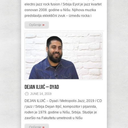
electro jazz rock fusion / Srbija Eyot je jazz kvartet
osnovan 2008. godine u Nišu. Njihova muzika
predstavlja eklektični zvuk – između rocka i
»
Opširnije
DEJAN ILIJIĆ – Dyad
JUNE 14, 2019
DEJAN ILIJIĆ – Dyad / Metropolis Jazz, 2019 / CD
/ jazz / Srbija Dejan Ilijić, kompozitor i pijanista,
rođen je 1979. godine u Nišu, Srbija. Studije je
završio na Fakultetu umetnosti u Nišu
»
Opširnije