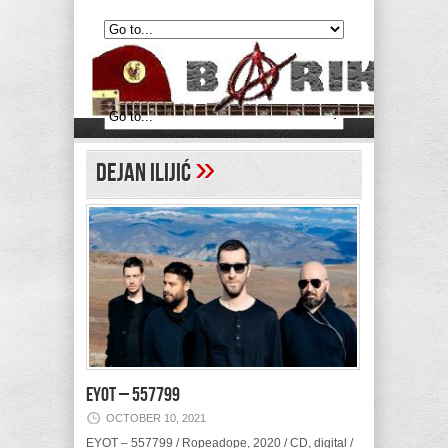
»
Dejan Ilijić
EYOT – 557799
OCTOBER 10, 2021
EYOT – 557799 / Ropeadope, 2020 / CD, digital /