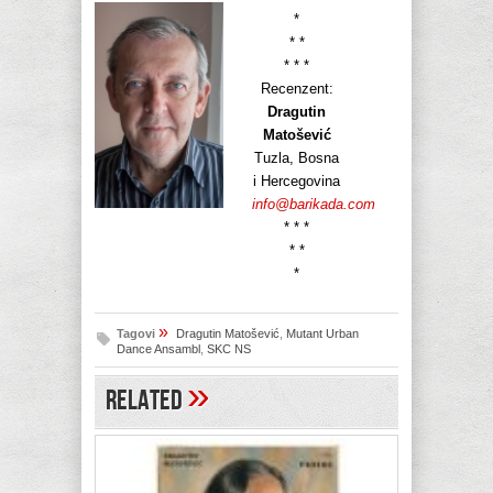
*
* *
* * *
Recenzent:
Dragutin
Matošević
Tuzla, Bosna
i Hercegovina
info@barikada.com
* * *
* *
*
»
Tagovi
Dragutin Matošević
,
Mutant Urban
Dance Ansambl
,
SKC NS
»
Related