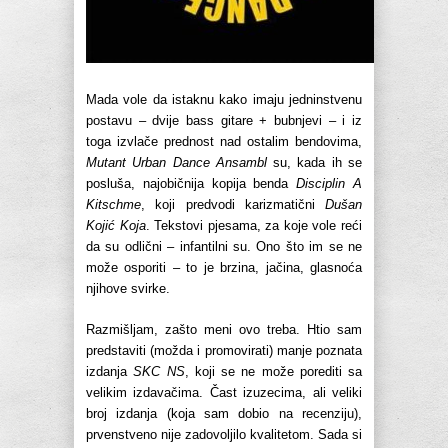
Mada vole da istaknu kako imaju jedninstvenu
postavu – dvije bass gitare + bubnjevi – i iz
toga izvlače prednost nad ostalim bendovima,
Mutant Urban Dance Ansambl
su, kada ih se
posluša, najobičnija kopija benda
Disciplin A
Kitschme
, koji predvodi karizmatični
Dušan
Kojić Koja
. Tekstovi pjesama, za koje vole reći
da su odlični – infantilni su. Ono što im se ne
može osporiti – to je brzina, jačina, glasnoća
njihove svirke.
Razmišljam, zašto meni ovo treba. Htio sam
predstaviti (možda i promovirati) manje poznata
izdanja
SKC NS
, koji se ne može porediti sa
velikim izdavačima. Čast izuzecima, ali veliki
broj izdanja (koja sam dobio na recenziju),
prvenstveno nije zadovoljilo kvalitetom. Sada si