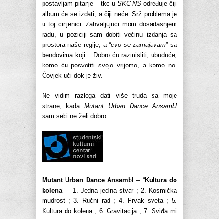
postavljam pitanje – tko u
SKC NS
određuje čiji
album će se izdati, a čiji neće. Srž problema je
u toj činjenici. Zahvaljujući mom dosadašnjem
radu, u poziciji sam dobiti većinu izdanja sa
prostora naše regije, a “
evo se zamajavam
” sa
bendovima koji… Dobro ću razmisliti, ubuduće,
kome ću posvetiti svoje vrijeme, a kome ne.
Čovjek uči dok je živ.
Ne vidim razloga dati više truda sa moje
strane, kada
Mutant Urban Dance Ansambl
sam sebi ne želi dobro.
Mutant Urban Dance Ansambl
– “
Kultura do
kolena
” – 1. Jedna jedina stvar ; 2. Kosmička
mudrost ; 3. Ručni rad ; 4. Prvak sveta ; 5.
Kultura do kolena ; 6. Gravitacija ; 7. Sviđa mi