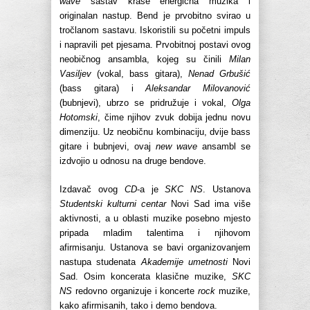
wave
sastav krase energična muzika i
originalan nastup. Bend je prvobitno svirao u
tročlanom sastavu. Iskoristili su početni impuls
i napravili pet pjesama. Prvobitnoj postavi ovog
neobičnog ansambla, kojeg su činili
Milan
Vasiljev
(vokal, bass gitara),
Nenad Grbušić
(bass gitara) i
Aleksandar Milovanović
(bubnjevi), ubrzo se pridružuje i vokal,
Olga
Hotomski
, čime njihov zvuk dobija jednu novu
dimenziju. Uz neobičnu kombinaciju, dvije bass
gitare i bubnjevi, ovaj
new wave
ansambl se
izdvojio u odnosu na druge bendove.
Izdavač ovog
CD
-a je
SKC NS
. Ustanova
Studentski kulturni centar
Novi Sad ima više
aktivnosti, a u oblasti muzike posebno mjesto
pripada mladim talentima i njihovom
afirmisanju. Ustanova se bavi organizovanjem
nastupa studenata
Akademije umetnosti
Novi
Sad. Osim koncerata klasične muzike,
SKC
NS
redovno organizuje i koncerte
rock
muzike,
kako afirmisanih, tako i demo bendova.