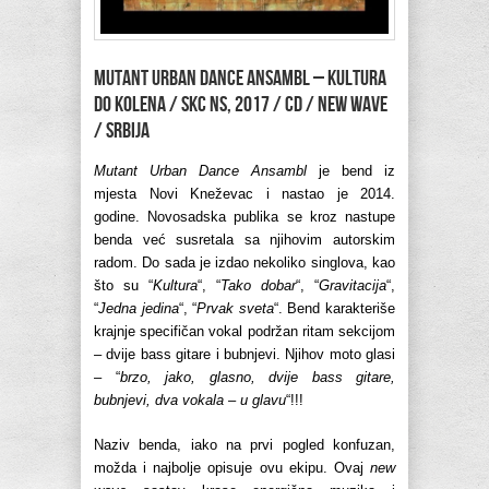
MUTANT URBAN DANCE ANSAMBL – Kultura
do kolena / SKC NS, 2017 / CD / new wave
/ Srbija
Mutant Urban Dance Ansambl
je bend iz
mjesta Novi Kneževac i nastao je 2014.
godine. Novosadska publika se kroz nastupe
benda već susretala sa njihovim autorskim
radom. Do sada je izdao nekoliko singlova, kao
što su “
Kultura
“, “
Tako dobar
“, “
Gravitacija
“,
“
Jedna jedina
“, “
Prvak sveta
“. Bend karakteriše
krajnje specifičan vokal podržan ritam sekcijom
– dvije bass gitare i bubnjevi. Njihov moto glasi
– “
brzo, jako, glasno, dvije bass gitare,
bubnjevi, dva vokala – u glavu
“!!!
Naziv benda, iako na prvi pogled konfuzan,
možda i najbolje opisuje ovu ekipu. Ovaj
new