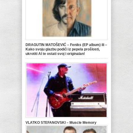
DRAGUTIN MATOŠEVIĆ – Feniks (EP album) ili –
Kako svoju glazbu podići iz pepela prošlosti,
ukrotiti AI te ostati svoj i originalan!
VLATKO STEFANOVSKI – Muscle Memory