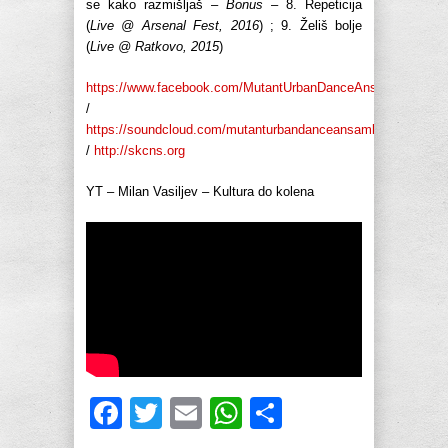
se kako razmišljaš –
Bonus
– 8. Repeticija
(
Live @ Arsenal Fest, 2016
) ; 9. Želiš bolje
(
Live @ Ratkovo, 2015
)
https://www.facebook.com/MutantUrbanDanceAnsambl
/
https://soundcloud.com/mutanturbandanceansambl
/
http://skcns.org
YT – Milan Vasiljev – Kultura do kolena
Facebook
Twitter
Email
WhatsApp
Share