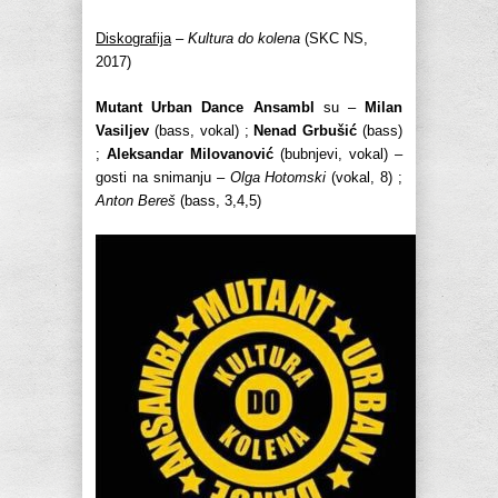
Diskografija
–
Kultura do kolena
(SKC NS,
2017)
Mutant Urban Dance Ansambl
su –
Milan
Vasiljev
(bass, vokal) ;
Nenad Grbušić
(bass)
;
Aleksandar Milovanović
(bubnjevi, vokal) –
gosti na snimanju –
Olga Hotomski
(vokal, 8) ;
Anton Bereš
(bass, 3,4,5)