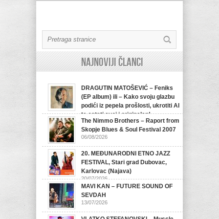
Najnoviji članci
DRAGUTIN MATOŠEVIĆ – Feniks
(EP album) ili – Kako svoju glazbu
podići iz pepela prošlosti, ukrotiti AI
te ostati svoj i originalan!
The Nimmo Brothers – Raport from
07/08/2026
Skopje Blues & Soul Festival 2007
06/08/2026
20. MEĐUNARODNI ETNO JAZZ
FESTIVAL, Stari grad Dubovac,
Karlovac (Najava)
20/07/2026
MAVI KAN – FUTURE SOUND OF
SEVDAH
13/07/2026
VLATKO STEFANOVSKI – Muscle