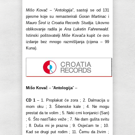
Mišo Kovač
– “
Antologija
”, sastoji se od 131
pjesme koje su remasterirali
Goran Martinac
i
Mauro Širol
iz
Croatia Records Studija
. Likovno
oblikovanje radila je
Ana Luketin Fahrenwald
.
Istinski poštovatelji
Miše Kovača
kupit će ovo
izdanje bez mnogo razmišljanja (cijena – 99
Kuna).
Mišo Kovač
– “
Antologija
” –
CD 1
– 1. Proplakat će zora ; 2. Dalmacija u
mom oku ; 3. Šibenske kale ; 4. Ne mogu
prestat da te volim ; 5. Neki crni konjanici (San)
; 6. Što nastTako veže ; 7. Ne dam gušta svitu
; 8. Duša mi je prazna ; 9. Osjećam te ; 10.
Kad se drugi put rodim ; 11. Čemu da živim ;