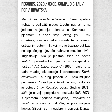
Records, 2020 / 6xCD, Comp., digital /
pop / Hrvatska
Mišo Kovač
je rođen u Šibeniku. Zanat tapetara
trebao je obilježiti njegov životni put, ali je na
jednom natjecanju talenata u Karlovcu, s
pjesmom “
I can’t stop loving you
“,
Ray
Charlesa
, doživio veliki uspjeh te je krenuo
estradnim putem. Hit koji mu je trasirao put kao
najuspješnijeg pjevača zabavne muzike bivše
Jugoslavije, bila je pjesma “
Više se nećeš
vratiti
“, pobjednička pjesma s sarajevskog
festiva “
Vaš šlager sezone
” (1969.), djelo je to
tada mladog skladatelja i tekstopisca
Đorđa
Novkovića
. Taj singl prodan je u pola milijuna
primjeraka. Suradnja s
Novkovićem
, obilježila
je gotovo čitav
Kovačev
opus. Godine 1971.,
Mišo
je osvojio pobjedu na festivalu
Split 1971.
s pjesmom
Stjepana Mihaljinca
, “
Proplakat će
zora
“, a prodan je, također, u pola milijuna
kopija. Slijedili su mnogobrojni uspjesi. Danas,