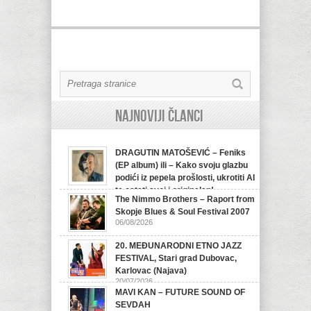
Najnoviji članci
DRAGUTIN MATOŠEVIĆ – Feniks
(EP album) ili – Kako svoju glazbu
podići iz pepela prošlosti, ukrotiti AI
te ostati svoj i originalan!
The Nimmo Brothers – Raport from
07/08/2026
Skopje Blues & Soul Festival 2007
06/08/2026
20. MEĐUNARODNI ETNO JAZZ
FESTIVAL, Stari grad Dubovac,
Karlovac (Najava)
20/07/2026
MAVI KAN – FUTURE SOUND OF
SEVDAH