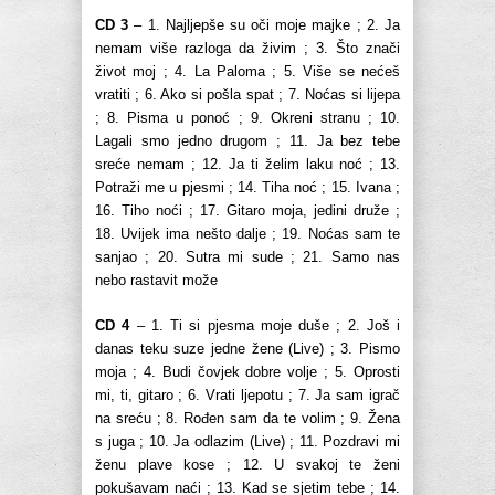
CD 3
– 1. Najljepše su oči moje majke ; 2. Ja
nemam više razloga da živim ; 3. Što znači
život moj ; 4. La Paloma ; 5. Više se nećeš
vratiti ; 6. Ako si pošla spat ; 7. Noćas si lijepa
; 8. Pisma u ponoć ; 9. Okreni stranu ; 10.
Lagali smo jedno drugom ; 11. Ja bez tebe
sreće nemam ; 12. Ja ti želim laku noć ; 13.
Potraži me u pjesmi ; 14. Tiha noć ; 15. Ivana ;
16. Tiho noći ; 17. Gitaro moja, jedini druže ;
18. Uvijek ima nešto dalje ; 19. Noćas sam te
sanjao ; 20. Sutra mi sude ; 21. Samo nas
nebo rastavit može
CD 4
– 1. Ti si pjesma moje duše ; 2. Još i
danas teku suze jedne žene (Live) ; 3. Pismo
moja ; 4. Budi čovjek dobre volje ; 5. Oprosti
mi, ti, gitaro ; 6. Vrati ljepotu ; 7. Ja sam igrač
na sreću ; 8. Rođen sam da te volim ; 9. Žena
s juga ; 10. Ja odlazim (Live) ; 11. Pozdravi mi
ženu plave kose ; 12. U svakoj te ženi
pokušavam naći ; 13. Kad se sjetim tebe ; 14.