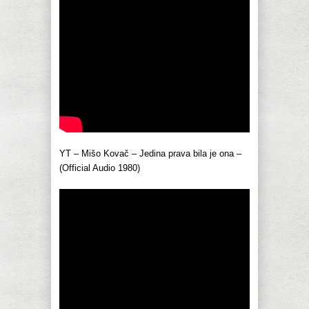
YT – Mišo Kovač – Jedina prava bila je ona –
(Official Audio 1980)