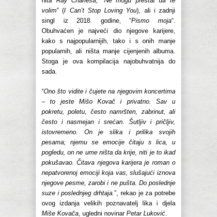
hita
Ray Charlesa
, “
Ne mogu prestat da te
volim
” (
I Can’t Stop Loving You
), ali i zadnji
singl iz 2018. godine, “
Pismo moja
“.
Obuhvaćen je najveći dio njegove karijere,
kako s najpopularnijih, tako i s onih manje
popularnih, ali ništa manje cijenjenih albuma.
Stoga je ova kompilacija najobuhvatnija do
sada.
“
Ono što vidite i čujete na njegovim koncertima
– to jeste Mišo Kovač i privatno. Sav u
pokretu, poletu, često namršten, zabrinut, ali
često i nasmejan i srećan. Šutljiv i pričljiv,
istovremeno. On je slika i prilika svojih
pesama; njemu se emocije čitaju s lica, u
pogledu, on ne ume ništa da krije, niti je to ikad
pokušavao. Čitava njegova karijera je roman o
nepatvorenoj emociji koja vas, slušajući iznova
njegove pesme, zarobi i ne pušta. Do poslednje
suze i poslednjeg drhtaja.
”, rekao je za potrebe
ovog izdanja velikih poznavatelj lika i djela
Miše Kovača
, ugledni novinar
Petar Luković
.