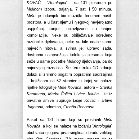
KOVAČ
– “
Antologija
” – sa 131 pjesmom po
Mišinom
izboru, trajanja, 7 sati i 50 minuta.
Mišo
je oduvijek bio muzički fenomen naših
prostora, a u čast njemu i njegovoj nevjerojatno
uspješnoj karijeri, objavljivane su brojne
kompilacije. Neke su obilježavale određeno
razdoblje djelovanja, neke su bile odabir samo
najvećih hitova, a svima je, upravo sada,
dostupna najopsežnija kolekcija pjesama koja
seže u same početke
Mišinog
djelovanja, pa do
najnovijeg razdoblja. Šesterostruko
CD
izdanje
dolazi s iznimno bogatim popratnim sadržajima
– knjižicom na 52 stranice u kojoj se nalaze
rijetke fotografije
Miše Kovača
, autora –
Stanka
Karamana
,
Marka Čolića
i
Ivice Jakića
– te iz
privatne arhive supruge
Lidije Kovač
i arhive
Jugotona
, odnosno,
Croatia Recordsa
.
Paket sa 131 hitom koji su proslavili
Mišu
Kovača
, a koji se nalaze na izdanju “
Antologija
”
obuhvaća njegova prva singlica, obradu velikog