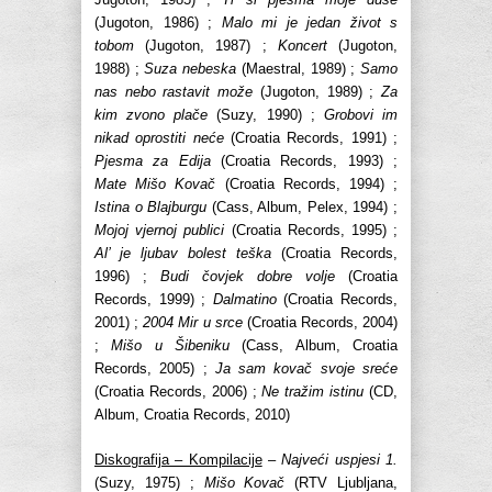
(Jugoton, 1986) ;
Malo mi je jedan život s
tobom
(Jugoton, 1987) ;
Koncert
(Jugoton,
1988) ;
Suza nebeska
(Maestral, 1989) ;
Samo
nas nebo rastavit može
(Jugoton, 1989) ;
Za
kim zvono plače
(Suzy, 1990) ;
Grobovi im
nikad oprostiti neće
(Croatia Records, 1991) ;
Pjesma za Edija
(Croatia Records, 1993) ;
Mate Mišo Kovač
(Croatia Records, 1994) ;
Istina o Blajburgu
(Cass, Album, Pelex, 1994) ;
Mojoj vjernoj publici
(Croatia Records, 1995) ;
Al’ je ljubav bolest teška
(Croatia Records,
1996) ;
Budi
čovjek dobre volje
(Croatia
Records, 1999) ;
Dalmatino
(Croatia Records,
2001) ;
2004 Mir u srce
(Croatia Records, 2004)
;
Mišo u Šibeniku
(Cass, Album, Croatia
Records, 2005) ;
Ja sam kovač svoje sreće
(Croatia Records, 2006) ;
Ne tražim istinu
(CD,
Album, Croatia Records, 2010)
Diskografija – Kompilacije
–
Najveći uspjesi 1.
(Suzy, 1975) ;
Mišo Kovač
(RTV Ljubljana,