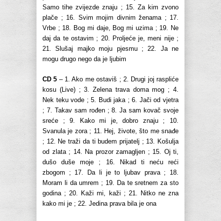
Samo tihe zvijezde znaju ; 15. Za kim zvono
plače ; 16. Svim mojim divnim ženama ; 17.
Vrbe ; 18. Bog mi daje, Bog mi uzima ; 19. Ne
daj da te ostavim ; 20. Proljeće je, meni nije ;
21. Slušaj majko moju pjesmu ; 22. Ja ne
mogu drugo nego da je ljubim
CD 5
– 1. Ako me ostaviš ; 2. Drugi joj raspliće
kosu (Live) ; 3. Zelena trava doma mog ; 4.
Nek teku vode ; 5. Budi jaka ; 6. Jači od vjetra
; 7. Takav sam rođen ; 8. Ja sam kovač svoje
sreće ; 9. Kako mi je, dobro znaju ; 10.
Svanula je zora ; 11. Hej, živote, što me snađe
; 12. Ne traži da ti budem prijatelj ; 13. Košulja
od zlata ; 14. Na prozor zamagljen ; 15. Oj ti,
dušo duše moje ; 16. Nikad ti neću reći
zbogom ; 17. Da li je to ljubav prava ; 18.
Moram li da umrem ; 19. Da te sretnem za sto
godina ; 20. Kaži mi, kaži ; 21. Nitko ne zna
kako mi je ; 22. Jedina prava bila je ona