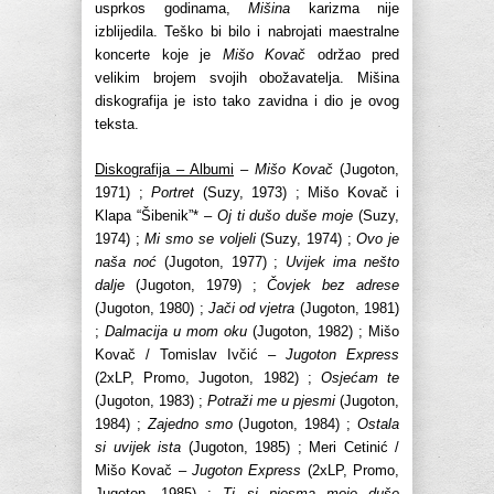
usprkos godinama,
Mišina
karizma nije
izblijedila. Teško bi bilo i nabrojati maestralne
koncerte koje je
Mišo Kovač
održao pred
velikim brojem svojih obožavatelja. Mišina
diskografija je isto tako zavidna i dio je ovog
teksta.
Diskografija – Albumi
–
Mišo Kovač
(Jugoton,
1971) ;
Portret
(Suzy, 1973) ; Mišo Kovač i
Klapa “Šibenik”* –
Oj ti dušo duše moje
(Suzy,
1974) ;
Mi smo se voljeli
(Suzy, 1974) ;
Ovo je
naša noć
(Jugoton, 1977) ;
Uvijek ima nešto
dalje
(Jugoton, 1979) ;
Čovjek bez adrese
(Jugoton, 1980) ;
Jači od vjetra
(Jugoton, 1981)
;
Dalmacija u mom oku
(Jugoton, 1982) ; Mišo
Kovač / Tomislav Ivčić –
Jugoton Express
(2xLP, Promo, Jugoton, 1982) ;
Osjećam te
(Jugoton, 1983) ;
Potraži me u pjesmi
(Jugoton,
1984) ;
Zajedno smo
(Jugoton, 1984) ;
Ostala
si uvijek ista
(Jugoton, 1985) ; Meri Cetinić /
Mišo Kovač –
Jugoton Express
(2xLP, Promo,
Jugoton, 1985) ;
Ti si pjesma moje duše