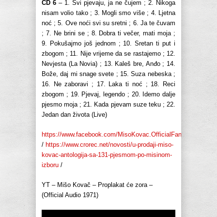
CD 6
– 1. Svi pjevaju, ja ne čujem ; 2. Nikoga
nisam volio tako ; 3. Mogli smo više ; 4. Ljetna
noć ; 5. Ove noći svi su sretni ; 6. Ja te čuvam
; 7. Ne brini se ; 8. Dobra ti večer, mati moja ;
9. Pokušajmo još jednom ; 10. Sretan ti put i
zbogom ; 11. Nije vrijeme da se rastajemo ; 12.
Nevjesta (La Novia) ; 13. Kaleš bre, Anđo ; 14.
Bože, daj mi snage svete ; 15. Suza nebeska ;
16. Ne zaboravi ; 17. Laka ti noć ; 18. Reci
zbogom ; 19. Pjevaj, legendo ; 20. Idemo dalje
pjesmo moja ; 21. Kada pjevam suze teku ; 22.
Jedan dan života (Live)
https://www.facebook.com/MisoKovac.OfficialFanPage
/
https://www.crorec.net/novosti/u-prodaji-miso-
kovac-antologija-sa-131-pjesmom-po-misinom-
izboru
/
YT – Mišo Kovač – Proplakat će zora –
(Official Audio 1971)