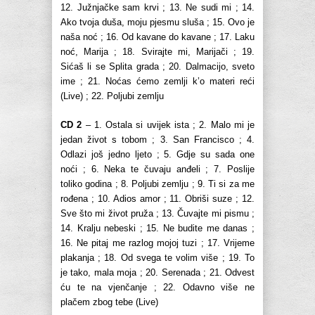
12. Južnjačke sam krvi ; 13. Ne sudi mi ; 14.
Ako tvoja duša, moju pjesmu sluša ; 15. Ovo je
naša noć ; 16. Od kavane do kavane ; 17. Laku
noć, Marija ; 18. Svirajte mi, Marijači ; 19.
Sićaš li se Splita grada ; 20. Dalmacijo, sveto
ime ; 21. Noćas ćemo zemlji k’o materi reći
(Live) ; 22. Poljubi zemlju
CD 2
– 1. Ostala si uvijek ista ; 2. Malo mi je
jedan život s tobom ; 3. San Francisco ; 4.
Odlazi još jedno ljeto ; 5. Gdje su sada one
noći ; 6. Neka te čuvaju anđeli ; 7. Poslije
toliko godina ; 8. Poljubi zemlju ; 9. Ti si za me
rođena ; 10. Adios amor ; 11. Obriši suze ; 12.
Sve što mi život pruža ; 13. Čuvajte mi pismu ;
14. Kralju nebeski ; 15. Ne budite me danas ;
16. Ne pitaj me razlog mojoj tuzi ; 17. Vrijeme
plakanja ; 18. Od svega te volim više ; 19. To
je tako, mala moja ; 20. Serenada ; 21. Odvest
ću te na vjenčanje ; 22. Odavno više ne
plačem zbog tebe (Live)