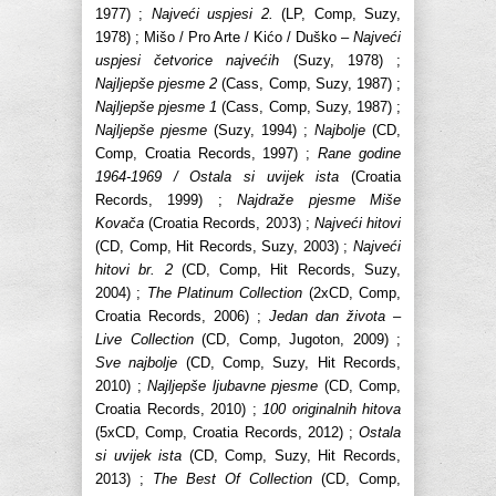
1977) ;
Najveći uspjesi 2.
(LP, Comp, Suzy,
1978) ; Mišo / Pro Arte / Kićo / Duško –
Najveći
uspjesi četvorice najvećih
(Suzy, 1978) ;
Najljepše pjesme 2
(Cass, Comp, Suzy, 1987) ;
Najljepše pjesme 1
(Cass, Comp, Suzy, 1987) ;
Najljepše pjesme
(Suzy, 1994) ;
Najbolje
(CD,
Comp, Croatia Records, 1997) ;
Rane godine
1964-1969 / Ostala si uvijek ista
(Croatia
Records, 1999) ;
Najdraže pjesme Miše
Kovača
(Croatia Records, 2003) ;
Najveći hitovi
(CD, Comp, Hit Records, Suzy, 2003) ;
Najveći
hitovi br. 2
(CD, Comp, Hit Records, Suzy,
2004) ;
The Platinum Collection
(2xCD, Comp,
Croatia Records, 2006) ;
Jedan dan života –
Live Collection
(CD, Comp, Jugoton, 2009) ;
Sve najbolje
(CD, Comp, Suzy, Hit Records,
2010) ;
Najljepše ljubavne pjesme
(CD, Comp,
Croatia Records, 2010) ;
100 originalnih hitova
(5xCD, Comp, Croatia Records, 2012) ;
Ostala
si uvijek ista
(CD, Comp, Suzy, Hit Records,
2013) ;
The Best Of Collection
(CD, Comp,