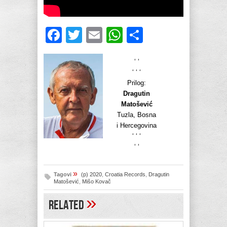
Facebook
Twitter
Email
WhatsApp
Share
‘ ‘
‘ ‘ ‘
Prilog:
Dragutin
Matošević
Tuzla, Bosna
i Hercegovina
‘ ‘ ‘
‘ ‘
»
Tagovi
(p) 2020
,
Croatia Records
,
Dragutin
Matošević
,
Mišo Kovač
»
Related