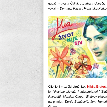
gudači
–
Ivana Čuljak
;
Barbara Udovčić
vokali
–
Domagoj Pavin
;
Franciska Perko
Cijenjeni muzički stručnjak,
Nikša Bratoš
je: “
Postoje pjevači i interpretatori.
” Sla
Pavarotti
,
Maraiah Carey
,
Whitney Houst
na primjer:
Đorđe Balašević
,
Jimi Hendri
Graha
…