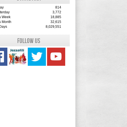
ay
814
terday
3,772
s Week
18,885
s Month
32,615
 Days
8,029,551
Follow Us