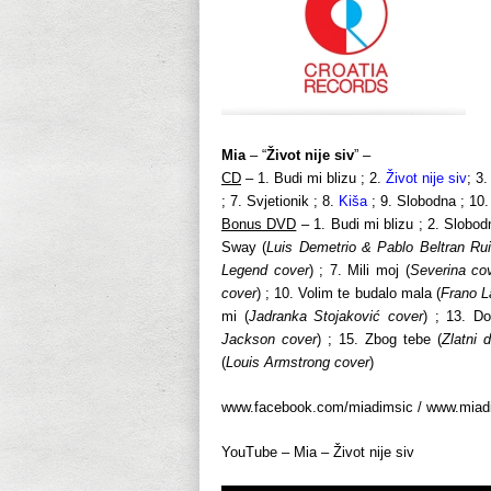
Mia
– “
Život nije siv
” –
CD
– 1. Budi mi blizu ; 2.
Život nije siv
; 3
; 7. Svjetionik ; 8.
Kiša
; 9. Slobodna ; 10
Bonus DVD
– 1. Budi mi blizu ; 2. Slobodn
Sway (
Luis Demetrio & Pablo Beltran Ru
Legend cover
) ; 7. Mili moj (
Severina co
cover
) ; 10. Volim te budalo mala (
Frano L
mi (
Jadranka Stojaković cover
) ; 13. D
Jackson cover
) ; 15. Zbog tebe (
Zlatni 
(
Louis Armstrong cover
)
www.facebook.com/miadimsic / www.miadi
YouTube – Mia – Život nije siv