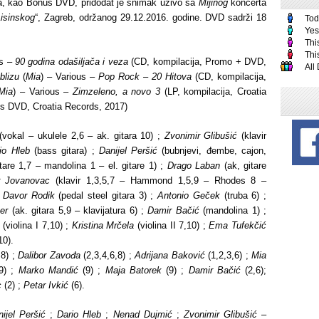
ma, kao Bonus DVD, pridodat je snimak uživo sa
Mijinog
koncerta
Lisinskog
“, Zagreb, održanog 29.12.2016. godine. DVD sadrži 18
Tod
Yes
Thi
Thi
us –
90 godina odašiljača i veza
(CD, kompilacija, Promo + DVD,
All
blizu
(
Mia
) – Various –
Pop Rock – 20 Hitova
(CD, kompilacija,
Mia
) – Various –
Zimzeleno, a novo 3
(LP, kompilacija, Croatia
 DVD, Croatia Records, 2017)
vokal – ukulele 2,6 – ak. gitara 10) ;
Zvonimir Glibušić
(klavir
io Hleb
(bass gitara) ;
Danijel Peršić
(bubnjevi, đembe, cajon,
tare 1,7 – mandolina 1 – el. gitare 1) ;
Drago Laban
(ak, gitare
r Jovanovac
(klavir 1,3,5,7 – Hammond 1,5,9 – Rhodes 8 –
;
Davor Rodik
(pedal steel gitara 3) ;
Antonio Geček
(truba 6) ;
er
(ak. gitara 5,9 – klavijatura 6) ;
Damir Bačić
(mandolina 1) ;
(violina I 7,10) ;
Kristina Mrčela
(violina II 7,10) ;
Ema Tufekčić
10).
,8) ;
Dalibor Zavođa
(2,3,4,6,8) ;
Adrijana Baković
(1,2,3,6) ;
Mia
9) ;
Marko Mandić
(9) ;
Maja Batorek
(9) ;
Damir Bačić
(2,6);
c
(2) ;
Petar Ivkić
(6).
ijel Peršić
;
Dario Hleb
;
Nenad Dujmić
;
Zvonimir Glibušić
–