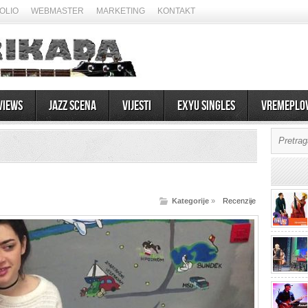
OLIO
WEBMASTER
MARKETING
KONTAKT
views
Jazz scena
Vijesti
EXYU Singles
Vremeplo
Kategorije
»
Recenzije