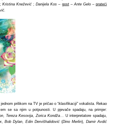
;
Kristina Knežević
;
Danijela Kos
–
gost
–
Ante Gelo
–
prateći
vić.
, jednom prilikom na TV je pričao o “
klasifikaciji
” vokalista. Rekao
žem se sa njim u potpunosti. U pjevače spadaju, na primjer:
on
,
Tereza Kesovija
,
Zorica Kondža
… U interpretatore spadaju,
x
,
Bob Dylan
,
Edin Dervišhalidović
(
Dino Merlin
),
Damir Avdić