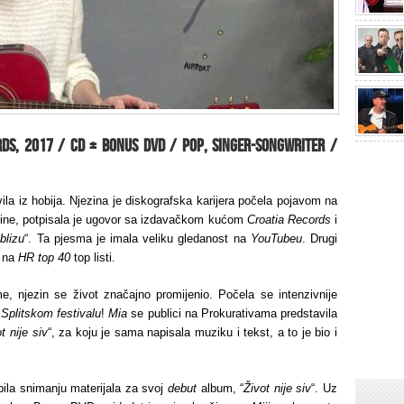
ords, 2017 / CD + Bonus DVD / pop, singer-songwriter /
la iz hobija. Njezina je diskografska karijera počela pojavom na
dine, potpisala je ugovor sa izdavačkom kućom
Croatia Records
i
blizu
“. Ta pjesma je imala veliku gledanost na
YouTubeu
. Drugi
o na
HR top 40
top listi.
, njezin se život značajno promijenio. Počela se intenzivnije
 Splitskom festivalu
!
Mia
se publici na Prokurativama predstavila
t nije siv
“, za koju je sama napisala muziku i tekst, a to je bio i
pila snimanju materijala za svoj
debut
album, “
Život nije siv
“. Uz