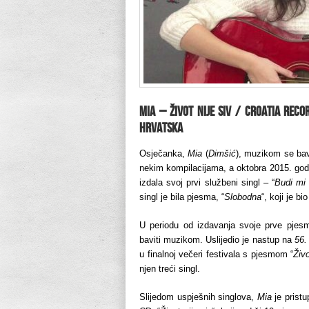
MIA – Život nije siv / Croatia Rec
Hrvatska
Osječanka,
Mia
(
Dimšić
), muzikom se bavi
nekim kompilacijama, a oktobra 2015. go
izdala svoj prvi službeni singl – “
Budi mi 
singl je bila pjesma, “
Slobodna
“, koji je bi
U periodu od izdavanja svoje prve pjesme
baviti muzikom. Uslijedio je nastup na
56.
u finalnoj večeri festivala s pjesmom “
Živo
njen treći singl.
Slijedom uspješnih singlova,
Mia
je pristu