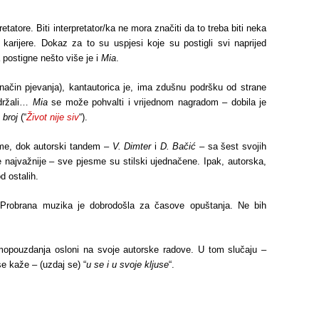
retatore. Biti interpretator/ka ne mora značiti da to treba biti neka
 karijere. Dokaz za to su uspjesi koje su postigli svi naprijed
 postigne nešto više je i
Mia
.
 način pjevanja), kantautorica je, ima zdušnu podršku od strane
održali…
Mia
se može pohvalti i vrijednom nagradom – dobila je
 broj
(“
Život nije siv
“).
e, dok autorski tandem –
V. Dimter
i
D. Bačić
– sa šest svojih
 najvažnije – sve pjesme su stilski ujednačene. Ipak, autorska,
 ostalih.
 Probrana muzika je dobrodošla za časove opuštanja. Ne bih
opouzdanja osloni na svoje autorske radove. U tom slučaju –
se kaže – (uzdaj se) “
u se i u svoje kljuse
“.