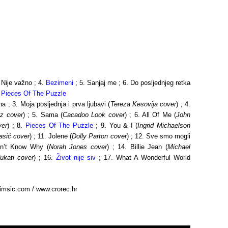
. Nije važno ; 4.
Bezimeni
; 5. Sanjaj me ; 6. Do posljednjeg retka
.
Pieces Of The Puzzle
a ; 3. Moja posljednja i prva ljubavi (
Tereza Kesovija cover
) ; 4.
iz cover
) ; 5. Sama (
Cacadoo Look cover
) ; 6. All Of Me (
John
ver
) ; 8.
Pieces Of The Puzzle
; 9. You & I (
Ingrid Michaelson
asić cover
) ; 11. Jolene (
Dolly Parton cover
) ; 12. Sve smo mogli
on’t Know Why (
Norah Jones cover
) ; 14. Billie Jean (
Michael
dukati cover
) ; 16.
Život nije siv
; 17. What A Wonderful World
msic.com / www.crorec.hr