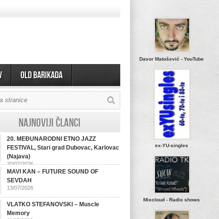
Davor Matošević - YouTube
v
OLD BARIKADA
Najnoviji članci
20. MEĐUNARODNI ETNO JAZZ
ex-YU-singles
FESTIVAL, Stari grad Dubovac, Karlovac
(Najava)
20/07/2026
MAVI KAN – FUTURE SOUND OF
SEVDAH
13/07/2026
Mixcloud - Radio shows
VLATKO STEFANOVSKI – Muscle
Memory