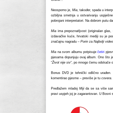
Neosporno je,
Mia
, također, spada u interp
ozbiljna smetnja u ostvarivanju uspješne
pobrojani interpretatori. Na dobrom putu da
Mia
ima prepoznatljvost (originalan glas,
izdavačke kuće, hrvatski mediji su je p
značajnu nagradu –
Porin
za
Najbolji video
Mia
na svom albumu potpisuje
četiri
pjesm
pjesama dopunjuju ovaj album. Ono što je
“
Život nije siv
“, po mnogo čemu odskače od
Bonus DVD je tehnički odlično urađen.
komentirao pjesme – previše je tu
covera
.
Predlažem mladoj
Miji
da se sa više sam
pravi uspjeh joj je zagarantovan. U Bosni 