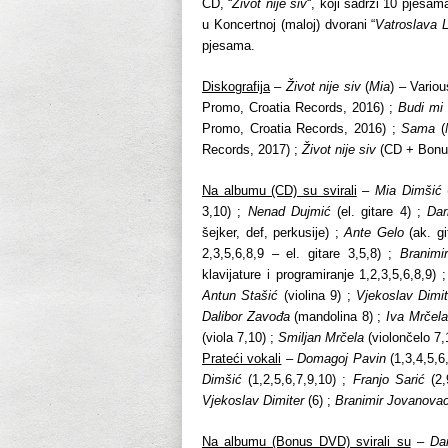
CD, “
Život nije siv
“, koji sadrži 10 pjesa
u Koncertnoj (maloj) dvorani “
Vatroslava 
pjesama.
Diskografija
–
Život nije siv
(
Mia
) – Vario
Promo, Croatia Records, 2016) ;
Budi mi 
Promo, Croatia Records, 2016) ;
Sama
(
Records, 2017) ;
Život nije siv
(CD + Bonus
Na albumu (CD) su svirali
–
Mia Dimšić
(
3,10) ;
Nenad Dujmić
(el. gitare 4) ;
Dar
šejker, def, perkusije) ;
Ante Gelo
(ak. gi
2,3,5,6,8,9 – el. gitare 3,5,8) ;
Branimi
klavijature i programiranje 1,2,3,5,6,8,9) 
Antun Stašić
(violina 9) ;
Vjekoslav Dimit
Dalibor Zavođa
(mandolina 8) ;
Iva Mrčela
(viola 7,10) ;
Smiljan Mrčela
(violončelo 7,
Prateći vokali
–
Domagoj Pavin
(1,3,4,5,6
Dimšić
(1,2,5,6,7,9,10) ;
Franjo Sarić
(2,
Vjekoslav Dimiter
(6) ;
Branimir Jovanova
Na albumu (Bonus DVD) svirali su
–
Dan