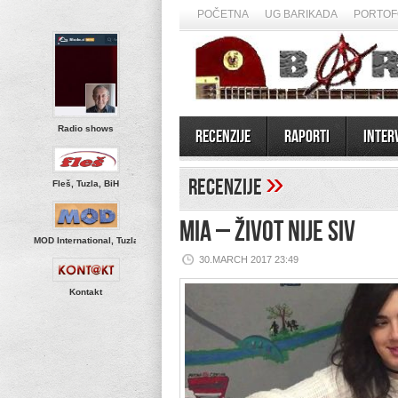
POČETNA
UG BARIKADA
PORTOF
Radio shows
Recenzije
Raporti
Inter
»
Recenzije
Fleš, Tuzla, BiH
MIA – Život nije siv
MOD International, Tuzla
30.MARCH 2017 23:49
Kontakt