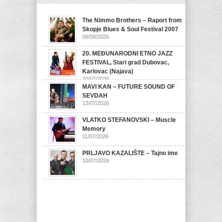
The Nimmo Brothers – Raport from
Skopje Blues & Soul Festival 2007
06/08/2026
20. MEĐUNARODNI ETNO JAZZ
FESTIVAL, Stari grad Dubovac,
Karlovac (Najava)
20/07/2026
MAVI KAN – FUTURE SOUND OF
SEVDAH
13/07/2026
VLATKO STEFANOVSKI – Muscle
Memory
11/07/2026
PRLJAVO KAZALIŠTE – Tajno ime
10/07/2026