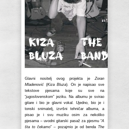
Glavni nositelj ovog projekta je
Zoran
Mladenović
(
Kiza Bluza
). On je napisao sve
tekstove pjesama koje su sve na
“
jugoslovenskom
” jeziku. Na albumu je svirao
gitare i bio je glavni vokal. Ujedno, bio je i
tonski snimatelj, izvršni tehničar albuma, a
pisao je i svu muziku osim za nekoliko
pjesama – uvodni gitarski pasaž za pjesmu “
A
šta to čekamo
” – pozajmio je od benda
The