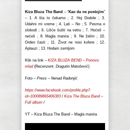
Kiza Bluza The Band
– “
Kao da ne postojim
”
– 1. A šta to čekamo ; 2. Hoj Dodole ; 3.
Udahni mi vreme ; 4. Lati – No ; 5. Pesma o
slobodi ; 6. Lišće šušti na vetru ; 7. Hoćeš –
nećeš ; 8. Magla manira ; 9. Ne želim ; 10.
Orden časti ; 11. Život ne nosi kofere ; 12.
Aplauzi ; 13. Hodam zemljom
Klik na link –
KIZA BLUZA BEND – Ponovo
mlad
(Recenzent:
Dragutin Matošević
)
Foto –
Press – Nenad Radonjić
https://www.facebook.com/profile.php?
id=100089865406383
/
Kiza The Bluza Band –
Full album
/
YT – Kiza Bluza The Band – Magla manira