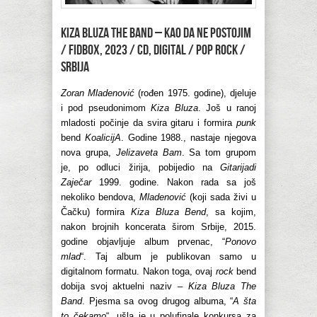
KIZA BLUZA THE BAND – Kao da ne postojim
/ FidBox, 2023 / CD, Digital / pop rock /
Srbija
Zoran Mladenović
(rođen 1975. godine), djeluje
i pod pseudonimom
Kiza Bluza
. Još u ranoj
mladosti počinje da svira gitaru i formira
punk
bend
KoalicijA
. Godine 1988., nastaje njegova
nova grupa,
Jelizaveta Bam
. Sa tom grupom
je, po odluci žirija, pobijedio na
Gitarijadi
Zaječar
1999. godine. Nakon rada sa još
nekoliko bendova,
Mladenović
(koji sada živi u
Čačku) formira
Kiza Bluza Bend
, sa kojim,
nakon brojnih koncerata širom Srbije, 2015.
godine objavljuje album prvenac, “
Ponovo
mlad
“. Taj album je publikovan samo u
digitalnom formatu. Nakon toga, ovaj
rock
bend
dobija svoj aktuelni naziv –
Kiza Bluza The
Band
. Pjesma sa ovog drugog albuma, “
A šta
to čekamo
“, ušla je u polufinale konkursa za