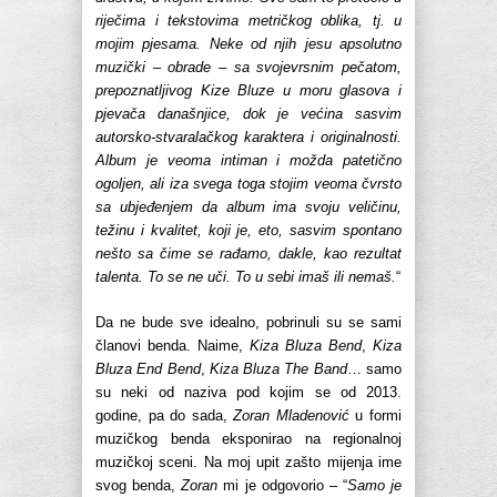
riječima i tekstovima metričkog oblika, tj. u
mojim pjesama. Neke od njih jesu apsolutno
muzički – obrade – sa svojevrsnim pečatom,
prepoznatljivog Kize Bluze u moru glasova i
pjevača današnjice, dok je većina sasvim
autorsko-stvaralačkog karaktera i originalnosti.
Album je veoma intiman i možda patetično
ogoljen, ali iza svega toga stojim veoma čvrsto
sa ubjeđenjem da album ima svoju veličinu,
težinu i kvalitet, koji je, eto, sasvim spontano
nešto sa čime se rađamo, dakle, kao rezultat
talenta. To se ne uči. To u sebi imaš ili nemaš.
“
Da ne bude sve idealno, pobrinuli su se sami
članovi benda. Naime,
Kiza Bluza Bend
,
Kiza
Bluza End Bend
,
Kiza Bluza The Band
… samo
su neki od naziva pod kojim se od 2013.
godine, pa do sada,
Zoran Mladenović
u formi
muzičkog benda eksponirao na regionalnoj
muzičkoj sceni. Na moj upit zašto mijenja ime
svog benda,
Zoran
mi je odgovorio – “
Samo je