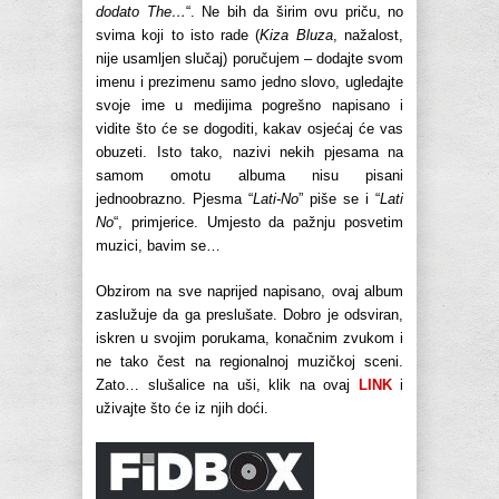
dodato The…
“. Ne bih da širim ovu priču, no
svima koji to isto rade (
Kiza Bluza
, nažalost,
nije usamljen slučaj) poručujem – dodajte svom
imenu i prezimenu samo jedno slovo, ugledajte
svoje ime u medijima pogrešno napisano i
vidite što će se dogoditi, kakav osjećaj će vas
obuzeti. Isto tako, nazivi nekih pjesama na
samom omotu albuma nisu pisani
jednoobrazno. Pjesma “
Lati-No
” piše se i “
Lati
No
“, primjerice. Umjesto da pažnju posvetim
muzici, bavim se…
Obzirom na sve naprijed napisano, ovaj album
zaslužuje da ga preslušate. Dobro je odsviran,
iskren u svojim porukama, konačnim zvukom i
ne tako čest na regionalnoj muzičkoj sceni.
Zato… slušalice na uši, klik na ovaj
LINK
i
uživajte što će iz njih doći.