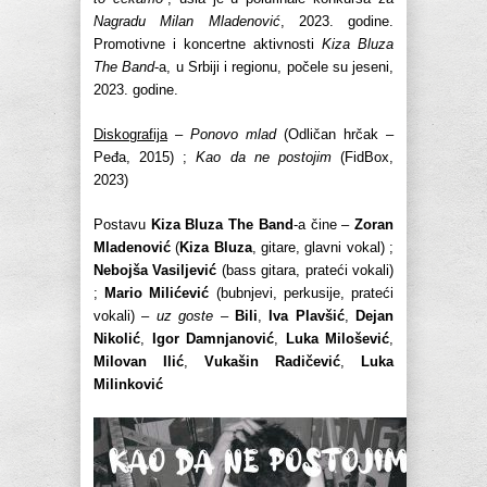
Nagradu Milan Mladenović
, 2023. godine.
Promotivne i koncertne aktivnosti
Kiza Bluza
The Band
-a, u Srbiji i regionu, počele su jeseni,
2023. godine.
Diskografija
–
Ponovo mlad
(Odličan hrčak –
Peđa, 2015) ;
Kao da ne postojim
(FidBox,
2023)
Postavu
Kiza Bluza The Band
-a čine –
Zoran
Mladenović
(
Kiza Bluza
, gitare, glavni vokal) ;
Nebojša Vasiljević
(bass gitara, prateći vokali)
;
Mario Milićević
(bubnjevi, perkusije, prateći
vokali) –
uz goste
–
Bili
,
Iva Plavšić
,
Dejan
Nikolić
,
Igor Damnjanović
,
Luka Milošević
,
Milovan Ilić
,
Vukašin Radičević
,
Luka
Milinković