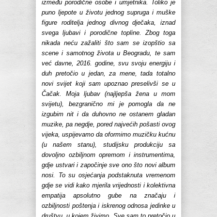
između porodične osobe i umjetnika. Toliko je
puno ljepote u životu jednog supruga i muške
figure roditelja jednog divnog dječaka, iznad
svega ljubavi i porodične topline. Zbog toga
nikada neću zažaliti što sam se izopštio sa
scene i samotnog života u Beogradu, te sam
već davne, 2016. godine, svu svoju energiju i
duh pretočio u jedan, za mene, tada totalno
novi svijet koji sam upoznao preselivši se u
Čačak. Moja ljubav (najljepša žena u mom
svijetu), bezgranično mi je pomogla da ne
izgubim nit i da duhovno ne ostanem gladan
muzike, pa negdje, pored najvećih pošasti ovog
vijeka, uspijevamo da oformimo muzičku kućnu
(u našem stanu), studijsku produkciju sa
dovoljno ozbiljnom opremom i instrumentima,
gdje ustvari i započinje sve ono što novi album
nosi. To su osjećanja podstaknuta vremenom
gdje se vidi kako mjerila vrijednosti i kolektivna
empatija apsolutno gube na značaju i
ozbiljnosti poštenja i iskrenog odnosa jedinke u
društvu, u kojem živimo. Sve sam to pretočio u