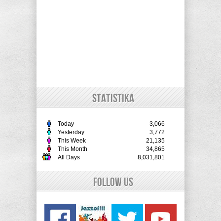
STATISTIKA
Today
3,066
Yesterday
3,772
This Week
21,135
This Month
34,865
All Days
8,031,801
Follow Us