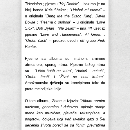
Television
; pjesmu “
Hej Dodole
” – bazirao je na
ideji benda
Kula Shaker
; “
Udahni mi vreme
” –
u originalu “
Bring Me the Disco King
“,
David
Bowie
; “
Pesma o slobodi
” – u originalu “
Love
Sick
“,
Bob Dylan
; “
Ne želim
” – ima
riff
uzet iz
pjesme “
Love and Happieness
“,
Al Green
;
“
Orden časti
” – preuzet uvodni
riff
grupe
Pink
Panter
.
Pjesme sa albuma su, mahom, smirene
atmosfere, sporog ritma. Pjesme bržeg ritma
su – “
Lišće šušti na vetru
“, “
Hoćeš – nećeš
“,
“
Orden časti
” i “
Život ne nosi kofere
“.
Aranžmanska rješenja su koncipirana tako da
prate melodijske linije.
O tom albumu,
Zoran
je izjavio: “
Album samim
nazivom, generalno i duhovno, opisuje stanje
mene kao muzičara, pjevača, tekstopisca, a
pogotovu čovjeka koji već uveliko gazi u 5-u
deceniju života boreći se sa ličnim prevratima