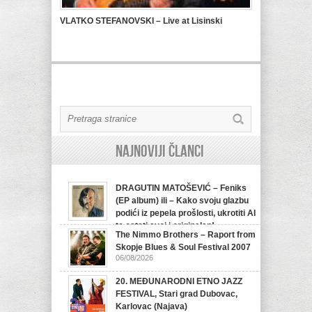
VLATKO STEFANOVSKI – Live at Lisinski
Najnoviji članci
DRAGUTIN MATOŠEVIĆ – Feniks
(EP album) ili – Kako svoju glazbu
podići iz pepela prošlosti, ukrotiti AI
te ostati svoj i originalan!
The Nimmo Brothers – Raport from
07/08/2026
Skopje Blues & Soul Festival 2007
06/08/2026
20. MEĐUNARODNI ETNO JAZZ
FESTIVAL, Stari grad Dubovac,
Karlovac (Najava)