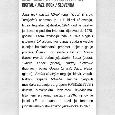
Digital / jazz, rock / Slovenija
Jazz
–
rock
sastav
IZVIR
(engl. “
izvor
” ili slov.
“
proljeće
“) osnovan je u Ljubljani (Slovenija,
bivša Jugoslavija) daleke, 1974. godine Sastav
je, iako ne pod tim imenom, djelovao do 1978.
godine. U tom razdoblju izdali su dva singla i
istoimeni
LP
album, koji danas spada u visoko
cijenjen kolekcionarski predmet i rijetko ga je
pronaći. Članovi tog sastava bili su:
Marko
Bitenc
(vokal, perkusije),
Marjan Lebar
(bass),
Slavko Lebar
(gitara),
Andrej Petković
(bubnjevi),
Franc Opeka
(gitara),
Davor Petrić
(gitara) i
Andrej Konjajev
(orgulje, klavir, vokal).
Nakon raspada
IZVIR
-a, većina njegovih
muzičara sarađuju sa grupom
PREDMESTJE
i
drugim slovenskim
jazz
–
rock
izvođačima.
Istoimeni prvijenac sastava
IZVIR
, njihov je
jedini
LP
do danas i pravi je fenomen
jugoslavensko-slovenskog
jazz
–
rocka
1970-ih.