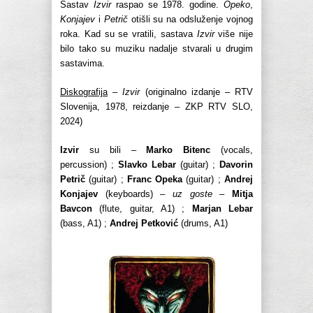
Sastav
Izvir
raspao se 1978. godine.
Opeko
,
Konjajev
i
Petrič
otišli su na odsluženje vojnog
roka. Kad su se vratili, sastava
Izvir
više nije
bilo tako su muziku nadalje stvarali u drugim
sastavima.
Diskografija
–
Izvir
(originalno izdanje – RTV
Slovenija, 1978, reizdanje – ZKP RTV SLO,
2024)
Izvir
su bili –
Marko Bitenc
(vocals,
percussion) ;
Slavko Lebar
(guitar) ;
Davorin
Petrič
(guitar) ;
Franc Opeka
(guitar) ;
Andrej
Konjajev
(keyboards) –
uz goste
–
Mitja
Bavcon
(flute, guitar, A1) ;
Marjan Lebar
(bass, A1) ;
Andrej Petković
(drums, A1)