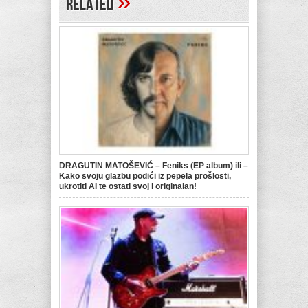
»
Related
DRAGUTIN MATOŠEVIĆ – Feniks (EP album) ili –
Kako svoju glazbu podići iz pepela prošlosti,
ukrotiti AI te ostati svoj i originalan!