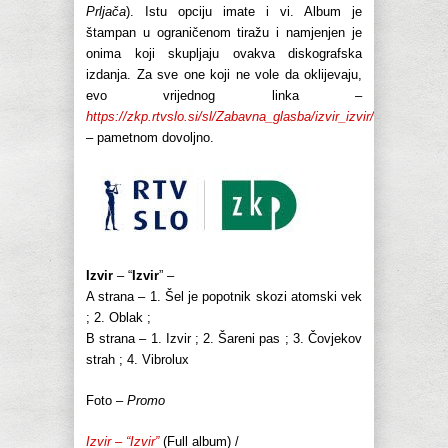
Prljača
). Istu opciju imate i vi. Album je
štampan u ograničenom tiražu i namjenjen je
onima koji skupljaju ovakva diskografska
izdanja. Za sve one koji ne vole da oklijevaju,
evo vrijednog linka –
https://zkp.rtvslo.si/sl/Zabavna_glasba/izvir_izvir/
– pametnom dovoljno.
Izvir
– “
Izvir
” –
A strana – 1. Šel je popotnik skozi atomski vek
; 2. Oblak ;
B strana – 1. Izvir ; 2. Šareni pas ; 3. Čovjekov
strah ; 4. Vibrolux
Foto –
Promo
Izvir – “Izvir”
(Full album) /