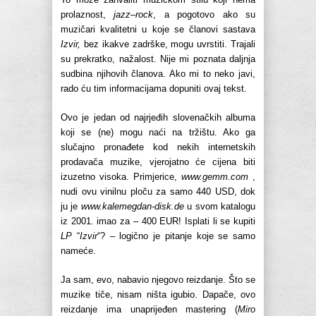
prolaznost,
jazz
–
rock
, a pogotovo ako su
muzičari kvalitetni u koje se članovi sastava
Izvir,
bez ikakve zadrške, mogu uvrstiti. Trajali
su prekratko, nažalost. Nije mi poznata daljnja
sudbina njihovih članova. Ako mi to neko javi,
rado ću tim informacijama dopuniti ovaj tekst.
Ovo je jedan od najrjeđih slovenačkih albuma
koji se (ne) mogu naći na tržištu. Ako ga
slučajno pronađete kod nekih internetskih
prodavača muzike, vjerojatno će cijena biti
izuzetno visoka. Primjerice,
www.gemm.com
,
nudi ovu vinilnu ploču za samo 440 USD, dok
ju je
www.kalemegdan-disk.de
u svom katalogu
iz 2001. imao za – 400 EUR! Isplati li se kupiti
LP
“
Izvir
“? – logično je pitanje koje se samo
nameće.
Ja sam, evo, nabavio njegovo reizdanje. Što se
muzike tiče, nisam ništa igubio. Dapače, ovo
reizdanje ima unaprijeđen mastering (
Miro