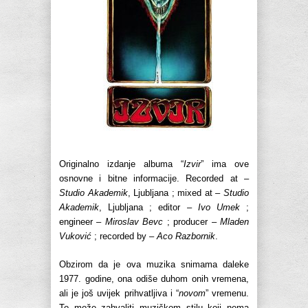
Originalno izdanje albuma “
Izvir
” ima ove
osnovne i bitne informacije. Recorded at –
Studio Akademik
, Ljubljana ; mixed at –
Studio
Akademik
, Ljubljana ; editor –
Ivo Umek
;
engineer –
Miroslav Bevc
; producer –
Mladen
Vuković
; recorded by –
Aco Razbornik
.
Obzirom da je ova muzika snimama daleke
1977. godine, ona odiše duhom onih vremena,
ali je još uvijek prihvatljiva i “
novom
” vremenu.
To može zahvaliti muzičkom stilu koji nema