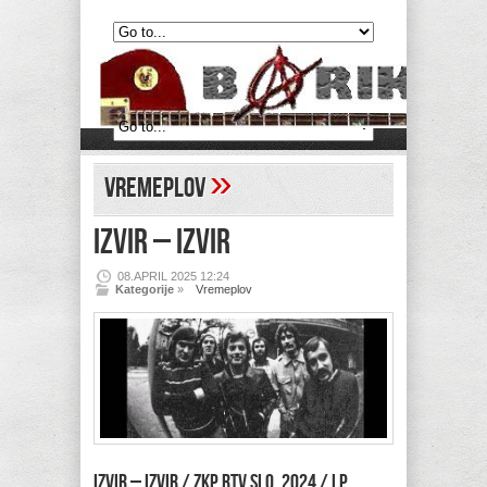
»
Vremeplov
IZVIR – Izvir
08.APRIL 2025 12:24
Kategorije
»
Vremeplov
IZVIR – Izvir / ZKP RTV SLO, 2024 / LP,