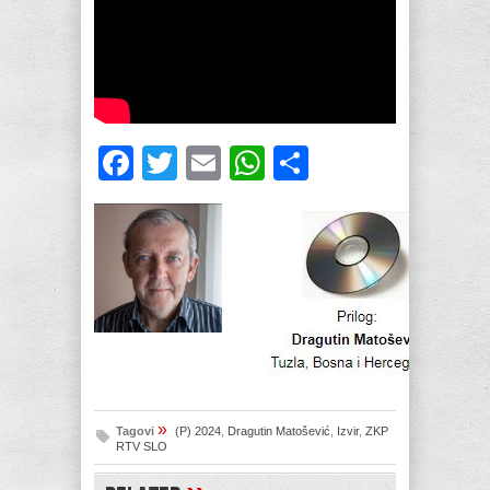
Facebook
Twitter
Email
WhatsApp
Share
»
Tagovi
(P) 2024
,
Dragutin Matošević
,
Izvir
,
ZKP
RTV SLO