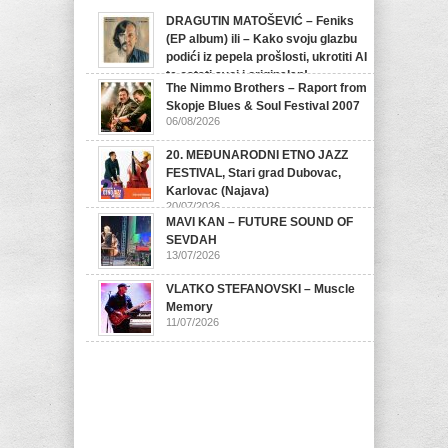
DRAGUTIN MATOŠEVIĆ – Feniks
(EP album) ili – Kako svoju glazbu
podići iz pepela prošlosti, ukrotiti AI
te ostati svoj i originalan!
The Nimmo Brothers – Raport from
07/08/2026
Skopje Blues & Soul Festival 2007
06/08/2026
20. MEĐUNARODNI ETNO JAZZ
FESTIVAL, Stari grad Dubovac,
Karlovac (Najava)
20/07/2026
MAVI KAN – FUTURE SOUND OF
SEVDAH
13/07/2026
VLATKO STEFANOVSKI – Muscle
Memory
11/07/2026