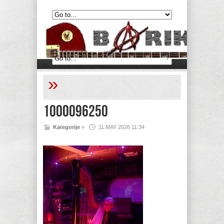
»
1000096250
Kategorije
»
11.MAY 2026 11:34