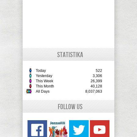
STATISTIKA
Today
522
Yesterday
3,306
This Week
26,399
This Month
40,128
All Days
8,037,063
Follow Us