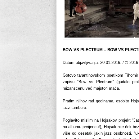
BOW VS PLECTRUM – BOW VS PLECTRUM
Datum objavljivanja: 20.01.2016. / © 2
Gotovo tarantinovskom poetikom Tihomir H
zapisu “Bow vs Plectrum” (gudalo proti
mizanscenu već majstori mača.
Pratim njihov rad godinama, osobito Hojs
jazz tambure.
Poglavito mislim na Hojsakov projekt “Jaz
na albumu prvijencu!), Hojsak nije ček bez
više od desetak jakih jazz osobnosti, “ukr