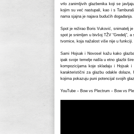
vrlo zanimljivih glazbenika koji se javlj
kojim su već nastupali, kao i s Tamburaš
nama sjajna je najava budućih događanja.
Spot je režirao Boris Vuković, snimatelj 
spot je snimljen u bivšoj TŽV “Gredelj”, a 
tvornice, koja nažalost više nije u funkciji.
Sami Hojsak i Novosel kažu kako glazba 
ipak svoje temelje našla u etno glazbi šir
kompozicijama koje skladaju i Hojsak i No
karakteristični za glazbu odakle dolaze,
kojima pokazuju puni potencijal svojih gla
YouTube – Bow vs Plectrum – Bow vs Pl