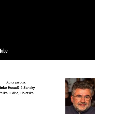
sApp
are
Autor priloga:
inko Husadžić Sansky
Velika Ludina, Hrvatska