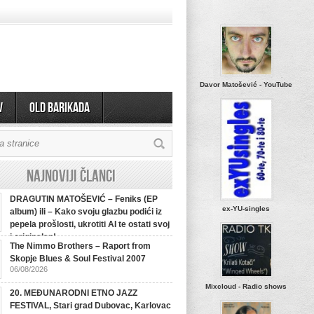
Davor Matošević - YouTube
v
OLD BARIKADA
Najnoviji članci
DRAGUTIN MATOŠEVIĆ – Feniks (EP
ex-YU-singles
album) ili – Kako svoju glazbu podići iz
pepela prošlosti, ukrotiti AI te ostati svoj
i originalan!
The Nimmo Brothers – Raport from
Skopje Blues & Soul Festival 2007
06/08/2026
Mixcloud - Radio shows
20. MEĐUNARODNI ETNO JAZZ
FESTIVAL, Stari grad Dubovac, Karlovac