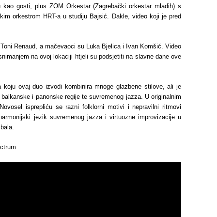
aju kao gosti, plus ZOM Orkestar (Zagrebački orkestar mladih) s
kim orkestrom HRT-a u studiju Bajsić. Dakle, video koji je pred
je Toni Renaud, a mačevaoci su Luka Bjelica i Ivan Komšić. Video
snimanjem na ovoj lokaciji htjeli su podsjetiti na slavne dane ove
koju ovaj duo izvodi kombinira mnoge glazbene stilove, ali je
e balkanske i panonske regije te suvremenog jazza. U originalnim
vosel isprepliću se razni folklorni motivi i nepravilni ritmovi
 harmonijski jezik suvremenog jazza i virtuozne improvizacije u
zbala.
ectrum