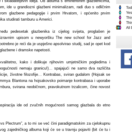
be i skladateljevih ideja. Od albuma s eminentinim glazbenicima,
m, ide u grandiozni glazbeni minimalizam, radi duo s odličnim
Tod
Yes
rom glazbene pedagogije i prvim Hrvatom, i općenito prvim
Thi
ika studirati tamburu u Americi.
Thi
All
đu pedesetak glazbenika iz cijelog svijeta, proglašen je
en izravnim upisom u newyoršku The new school for Jazz and
trebno je reći da je uspješno apsolvirao studij, sad je opet kod
 glazbene i dramske napetosti.
 kvalitetno, kako i dolikuje njihovim umjetničkim pogledima i
ogućnosti nemaju granicu!)… spajajući ne samo dva različita
adicije, životne filozofije… Kontrabas, sviran gudalom (Hojsak se
 Jimmya Blantona na hojsakovsko poimanje kontrabasa i uporabe
 tambura, svirana neobičnom, pravokutnom trzalicom, čine novost
nspiracija ide od zvučnih mogućnosti samog glazbala do etno
 vs Plectrum”, a to mi se već čini paradigmatskim za cjelokupnu
og zajedničkog albuma koji će se u travnju pojaviti (bit će tu i