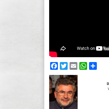
Facebook
Twitter
Email
What
Sh
D