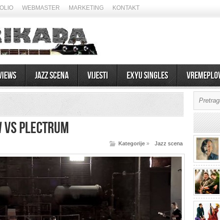
OLIO
WEBMASTER
MARKETING
KONTAKT
views
Jazz scena
Vijesti
EXYU Singles
Vremeplo
 VS PLECTRUM
Kategorije
»
Jazz scena
07/08/2026