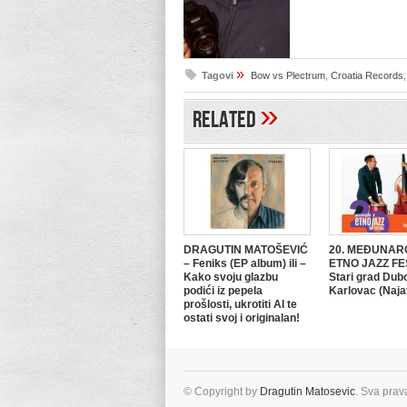
»
Tagovi
Bow vs Plectrum
,
Croatia Records
»
Related
DRAGUTIN MATOŠEVIĆ
20. MEĐUNAR
– Feniks (EP album) ili –
ETNO JAZZ FE
Kako svoju glazbu
Stari grad Dub
podići iz pepela
Karlovac (Naja
prošlosti, ukrotiti AI te
ostati svoj i originalan!
© Copyright by
Dragutin Matosevic
. Sva prav