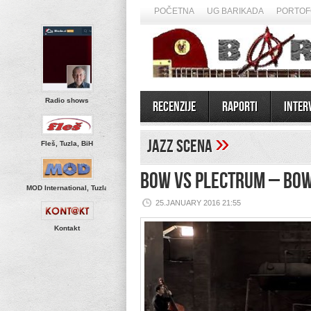
POČETNA
UG BARIKADA
PORTOF
Radio shows
Recenzije
Raporti
Inter
»
Jazz scena
Fleš, Tuzla, BiH
BOW VS PLECTRUM – BOW
MOD International, Tuzla
25.JANUARY 2016 21:55
Kontakt