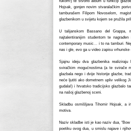
rukom!) te stvoriti album u funkciji glaz
Hojsak, gonjen novim stvaralačkim porivo
tamburašem Filipom Novoselom, magist
glazbenikom u svijetu kojem se pružila pril
U talijanskom Bassano del Grappa, me
najtalentiranijim studentom te nagrađ
contemporary music… i to na tamburi. Nepo
nas i gle, evo ga u video zapisu vrhunske
Sjajnu ideju dva glazbenika realiziraju
sviračkim mogućnostima (a te svirače m
glazbala nego i dvije historije glazbe, tr
neće ljutiti ako dometnem upliv velikog
gudala!) i hrvatsko tradicijsko glazbalo
na našoj glazbenoj sceni.
Skladbu osmišljava Tihomir Hojsak, a i
motiva.
Naziv skladbe isti je kao naziv dua, “Bow
poetiku ovog dua, u smislu najave i njihov