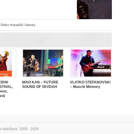
,
Dinko Husadžić Sansky
ODNI
MAVI KAN – FUTURE
VLATKO STEFANOVSKI
STIVAL,
SOUND OF SEVDAH
– Muscle Memory
ovac,
va)
a zadržana. 2000 - 2026