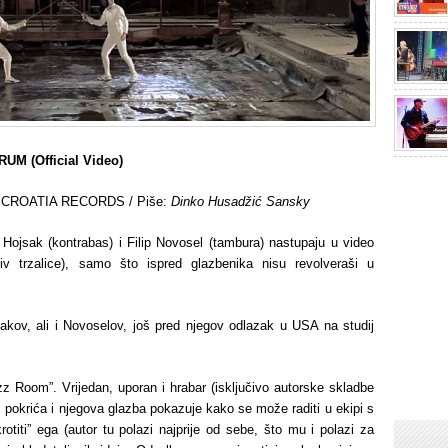
 (Official Video)
016 CROATIA RECORDS / Piše:
Dinko Husadžić Sansky
ojsak (kontrabas) i Filip Novosel (tambura) nastupaju u video
v trzalice), samo što ispred glazbenika nisu revolveraši u
akov, ali i Novoselov, još pred njegov odlazak u USA na studij
z Room”. Vrijedan, uporan i hrabar (isključivo autorske skladbe
 pokrića i njegova glazba pokazuje kako se može raditi u ekipi s
otiti” ega (autor tu polazi najprije od sebe, što mu i polazi za