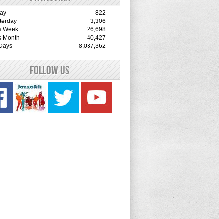
ay
822
terday
3,306
s Week
26,698
s Month
40,427
 Days
8,037,362
Follow Us