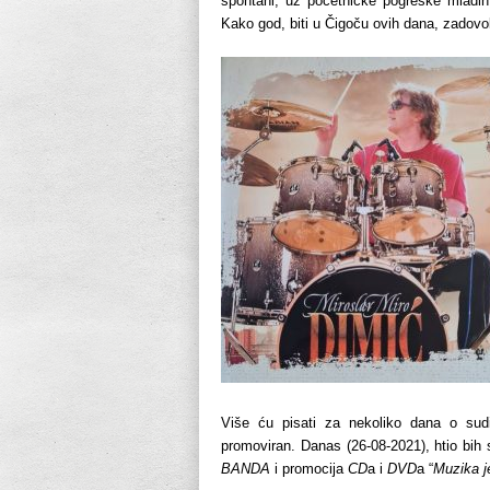
spontani, uz početničke pogreške mladih
Kako god, biti u Čigoču ovih dana, zadovol
Više ću pisati za nekoliko dana o sud
promoviran. Danas (26-08-2021), htio bih
BANDA
i promocija
CD
a i
DVD
a “
Muzika j