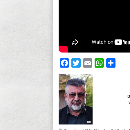
Facebook
Twitter
Email
What
Sh
D