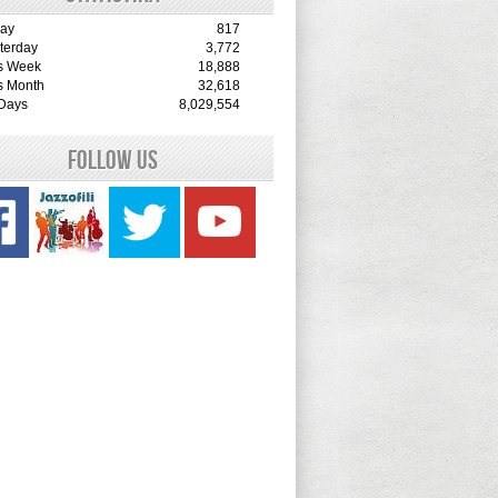
ay
817
terday
3,772
s Week
18,888
s Month
32,618
 Days
8,029,554
Follow Us