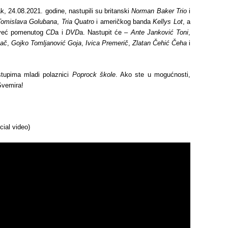
k, 24.08.2021. godine, nastupili su britanski
Norman Baker Trio
i
Tomislava Golubana
,
Tria Quatro
i američkog banda
Kellys Lot
, a
e već pomenutog
CD
a i
DVD
a. Nastupit će –
Ante Janković Toni
,
kač
,
Gojko Tomljanović Goja
,
Ivica Premerič
,
Zlatan Čehić Čeha
i
stupima mladi polaznici
Poprock škole
. Ako ste u mogućnosti,
vemira!
cial video)