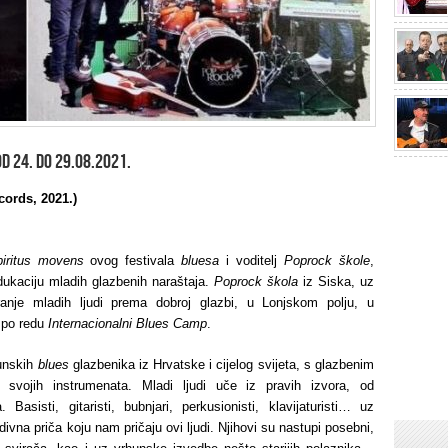
d 24. do 29.08.2021.
cords, 2021.)
piritus movens
ovog festivala
bluesa
i voditelj
Poprock škole
,
ukaciju mladih glazbenih naraštaja.
Poprock škola
iz Siska, uz
ziranje mladih ljudi prema dobroj glazbi, u Lonjskom polju, u
 po redu
Internacionalni Blues Camp
.
hunskih
blues
glazbenika iz Hrvatske i cijelog svijeta, s glazbenim
i svojih instrumenata. Mladi ljudi uče iz pravih izvora, od
Basisti, gitaristi, bubnjari, perkusionisti, klavijaturisti… uz
divna priča koju nam pričaju ovi ljudi. Njihovi su nastupi posebni,