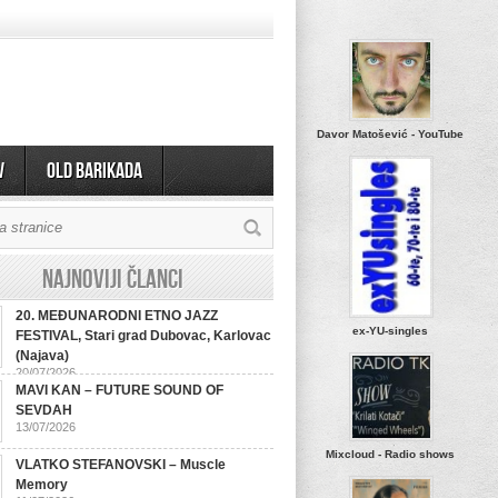
Davor Matošević - YouTube
v
OLD BARIKADA
Najnoviji članci
20. MEĐUNARODNI ETNO JAZZ
ex-YU-singles
FESTIVAL, Stari grad Dubovac, Karlovac
(Najava)
20/07/2026
MAVI KAN – FUTURE SOUND OF
SEVDAH
13/07/2026
Mixcloud - Radio shows
VLATKO STEFANOVSKI – Muscle
Memory