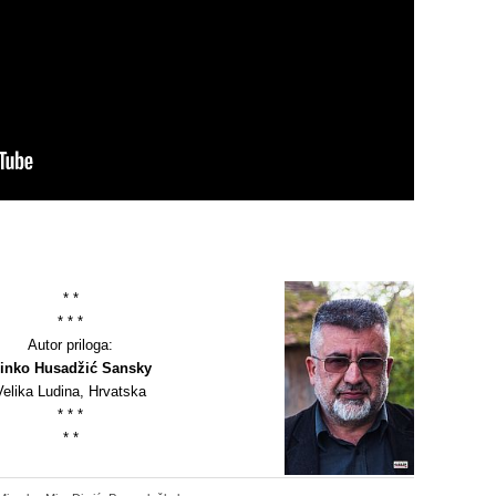
sApp
are
* *
* * *
Autor priloga:
inko Husadžić Sansky
Velika Ludina, Hrvatska
* * *
* *