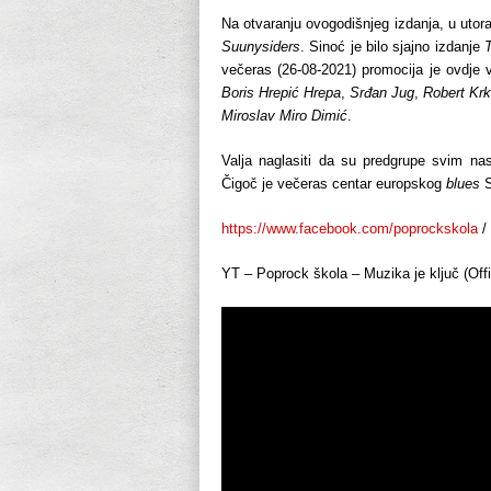
Na otvaranju ovogodišnjeg izdanja, u utora
Suunysiders
. Sinoć je bilo sjajno izdanje
večeras (26-08-2021) promocija je ovdj
Boris Hrepić Hrepa
,
Srđan Jug
,
Robert Kr
Miroslav Miro Dimić
.
Valja naglasiti da su predgrupe svim na
Čigoč je večeras centar europskog
blues
S
https://www.facebook.com/poprockskola
/
YT – Poprock škola – Muzika je ključ (Offi