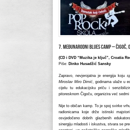
7. MEĐUNARODNI BLUES CAMP – Čigoč, o
(CD i DVD “Muzika je ključ”, Croatia Re
Piše:
Dinko Husadžić Sansky
Zapravo, nevjerojatna je energija koju
s
Miroslav Miro Dimić
, godinama ulaže u ed
cijelu tu edukacijsku priču i senzibili
pitoresknom Čigoču, organizira već sedmi
Nije to običan kamp. To je spoj svirke vr
radionicama koje drže istinski majstor
osvjedočeno dobrih glazbenih edukatora. 
sinergiju mladosti i iskustva, stvara se pre