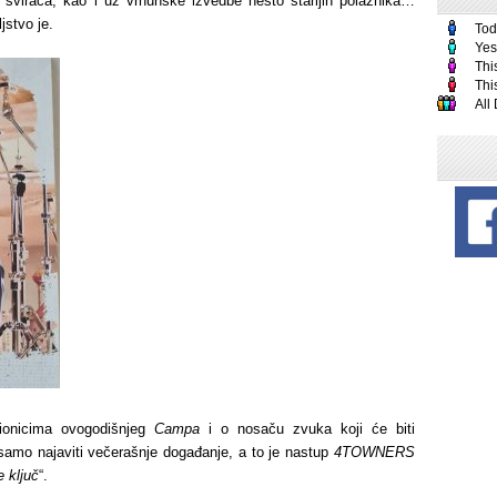
 svirača, kao i uz vrhunske izvedbe nešto starijih polaznika…
jstvo je.
Tod
Yes
Thi
Thi
All
ionicima ovogodišnjeg
Campa
i o nosaču zvuka koji će biti
 samo najaviti večerašnje događanje, a to je nastup
4TOWNERS
e ključ
“.