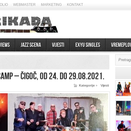
OLIO
WEBMASTER
MARKETING
KONTAKT
views
Jazz scena
Vijesti
EXYU Singles
Vremeplo
AMP – Čigoč, od 24. do 29.08.2021.
Kategorije
»
Vijesti