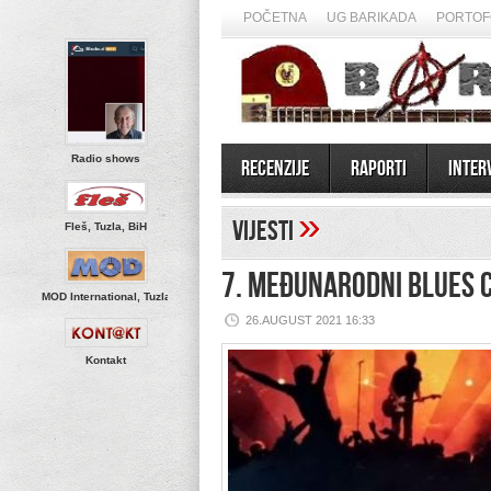
POČETNA
UG BARIKADA
PORTOF
Radio shows
Recenzije
Raporti
Inter
»
Vijesti
Fleš, Tuzla, BiH
7. MEĐUNARODNI BLUES C
MOD International, Tuzla
26.AUGUST 2021 16:33
Kontakt