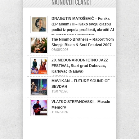
Najnoviji članci
DRAGUTIN MATOŠEVIĆ – Feniks
(EP album) ili – Kako svoju glazbu
podići iz pepela prošlosti, ukrotiti AI
te ostati svoj i originalan!
The Nimmo Brothers – Raport from
07/08/2026
Skopje Blues & Soul Festival 2007
06/08/2026
20. MEĐUNARODNI ETNO JAZZ
FESTIVAL, Stari grad Dubovac,
Karlovac (Najava)
20/07/2026
MAVI KAN – FUTURE SOUND OF
SEVDAH
13/07/2026
VLATKO STEFANOVSKI – Muscle
Memory
11/07/2026