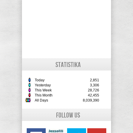
STATISTIKA
Today
2,851
Yesterday
3,306
This Week
28,726
This Month
42,455
All Days
8,039,390
Follow Us