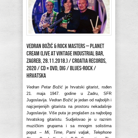
VEDRAN BOŽIĆ & ROCK MASTERS – Planet
Cream (Live at Vintage Industrial Bar,
Zagreb, 28.11.2018.) / Croatia Records,
2020 / CD + DVD, Dig / blues-rock /
Hrvatska
Vedran Petar Božić
je hrvatski gitarist, rođen
21. maja 1947. godine u Zadru, SFR
Jugoslavija.
Vedran Božić
je jedan od najboljih i
najcjenjenijih gitarista na prostoru nekadašnje
Jugoslavije. Više puta je proglašen za najboljeg
hrvatskog gitaristu. Sudjelovao je u raznim
muzičkim grupama i sa mnogim solistima
poput –
Mi
,
Time
,
Parni valjak
,
Telephone