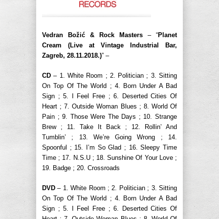
Vedran Božić & Rock Masters
– “
Planet
Cream (Live at Vintage Industrial Bar,
Zagreb, 28.11.2018.)
” –
CD
– 1. White Room ; 2. Politician ; 3. Sitting
On Top Of The World ; 4. Born Under A Bad
Sign ; 5. I Feel Free ; 6. Deserted Cities Of
Heart ; 7. Outside Woman Blues ; 8. World Of
Pain ; 9. Those Were The Days ; 10. Strange
Brew ; 11. Take It Back ; 12. Rollin’ And
Tumblin’ ; 13. We’re Going Wrong ; 14.
Spoonful ; 15. I’m So Glad ; 16. Sleepy Time
Time ; 17. N.S.U ; 18. Sunshine Of Your Love ;
19. Badge ; 20. Crossroads
DVD
– 1. White Room ; 2. Politician ; 3. Sitting
On Top Of The World ; 4. Born Under A Bad
Sign ; 5. I Feel Free ; 6. Deserted Cities Of
Heart ; 7. Outside Woman Blues ; 8. World Of