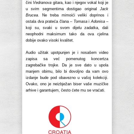
čini
Vedranova
gitara, kao i njegov vokal koji je
u svim segmentima dostigao original
Jack
Brucea
. Ne treba mimoići veliki doprinos i
ostala dva prateća člana –
Tomasa
i
Adonisa
–
koji su, svaki u svom dijelu zadatka, dali
neophodni maksimum tako da ova cjelina
dobije ovako visoki kvalitet.
Audio užitak upotpunjen je i nosašem video
zapisa sa već pomenutog koncertza
zagrebačke trojke. Da je sve dato u upola
manjem obimu, bilo bi dovoljno da vam ovo
izdanje bude pod obavezno u vašoj kolekciji.
Ovako, ono je neizbježan biser vaše muzičke
arhive i garantujem, često ćete mu se vraćati.