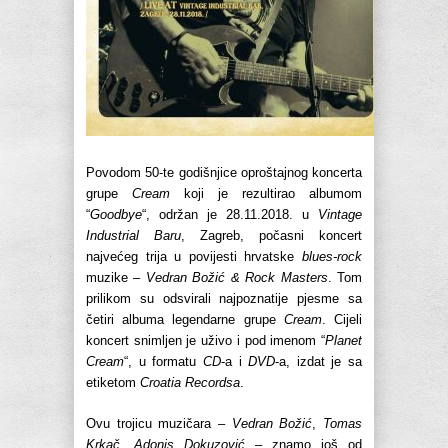
Povodom 50-te godišnjice oproštajnog koncerta
grupe
Cream
koji je rezultirao albumom
“
Goodbye
“, održan je 28.11.2018. u
Vintage
Industrial Baru
, Zagreb, počasni koncert
najvećeg trija u povijesti hrvatske
blues-rock
muzike –
Vedran Božić & Rock Masters
. Tom
prilikom su odsvirali najpoznatije pjesme sa
četiri albuma legendarne grupe
Cream
. Cijeli
koncert snimljen je uživo i pod imenom “
Planet
Cream
“, u formatu
CD
-a i
DVD
-a, izdat je sa
etiketom
Croatia Recordsa
.
Ovu trojicu muzičara –
Vedran Božić
,
Tomas
Krkač
,
Adonis Dokuzović
– znamo još od