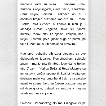
vremena kada su svirali u grupama
Time
,
Nirvana
,
Divlje jagode
,
Drugi način
,
Aerodrom
,
Parni valjak
,
Telefon
… Također, oni su i
dobitnici brojnih priznanja kao što su –
Porin
,
Status
,
MM Fender
, a zadnja u nizu je i
Medalja Grada Zagreba
. Iako su njihovi
autorski radovi bitni za njihovu karijeru, kao i
uvijek u životu, prva ljubav dugo se pamti, pa
tako i uzori koji su ih potakli da prosviraju.
Kao prvo, pohvalio bih izbor pjesama za ovo
diskografsko izdanje. Kombinacijom svjetski
znanih i manje znanih hitova legendarne trojke,
trija
Cream
–
Vedran Božić & Rock Masters
su
im ostavili vječni spomenik koji bi kvalitetom
dostigao malo koji drugi bend čak i sa svjetske
muzičke scene. Iako su
Cream
postojali manje
od dvije godine, ostavili se neizbrisiv trag na
svjetskoj muzičkoj sceni.
Okosnicu
Vedranovog
albuma i njegove ekipe