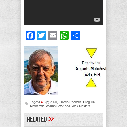
Facebook
Twitter
Email
WhatsApp
Share
»
Tagovi
(p) 2020
,
Croatia Records
,
Dragutin
Matošević
,
Vedran Božić and Rock Masters
»
Related