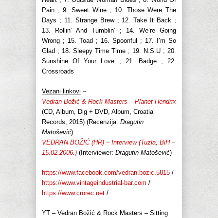
Pain ; 9. Sweet Wine ; 10. Those Were The
Days ; 11. Strange Brew ; 12. Take It Back ;
13. Rollin’ And Tumblin’ ; 14. We’re Going
Wrong ; 15. Toad ; 16. Spoonful ; 17. I’m So
Glad ; 18. Sleepy Time Time ; 19. N.S.U ; 20.
Sunshine Of Your Love ; 21. Badge ; 22.
Crossroads
Vezani linkovi
–
Vedran Božić & Rock Masters – Planet Hendrix
(CD, Album, Dig + DVD, Album, Croatia
Records, 2015) (Recenzija:
Dragutin
Matošević
)
VEDRAN BOŽIĆ (HR) – Interview (Tuzla, BiH –
15.02.2006.)
(Interviewer:
Dragutin Matošević
)
https://www.facebook.com/vedran.bozic.5815
/
https://www.vintageindustrial-bar.com
/
https://www.crorec.net
/
YT – Vedran Božić & Rock Masters – Sitting