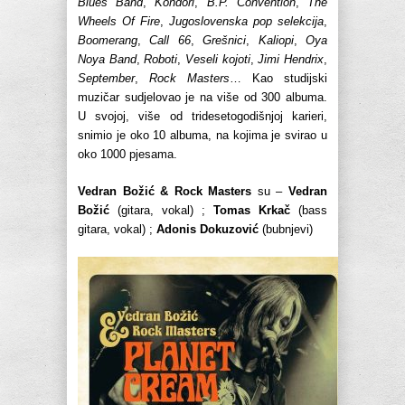
Blues Band
,
Kondori
,
B.P. Convention
,
The
Wheels Of Fire
,
Jugoslovenska pop selekcija
,
Boomerang
,
Call 66
,
Grešnici
,
Kaliopi
,
Oya
Noya Band
,
Roboti
,
Veseli kojoti
,
Jimi Hendrix
,
September
,
Rock Masters
… Kao studijski
muzičar sudjelovao je na više od 300 albuma.
U svojoj, više od tridesetogodišnjoj karieri,
snimio je oko 10 albuma, na kojima je svirao u
oko 1000 pjesama.
Vedran Božić & Rock Masters
su –
Vedran
Božić
(gitara, vokal) ;
Tomas Krkač
(bass
gitara, vokal) ;
Adonis Dokuzović
(bubnjevi)