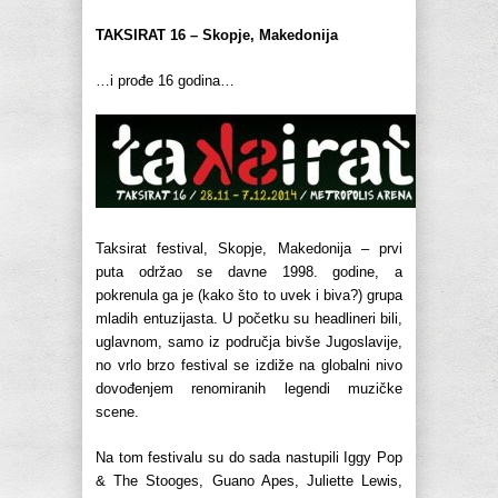
TAKSIRAT 16 – Skopje, Makedonija
…i prođe 16 godina…
Taksirat festival, Skopje, Makedonija – prvi
puta održao se davne 1998. godine, a
pokrenula ga je (kako što to uvek i biva?) grupa
mladih entuzijasta. U početku su headlineri bili,
uglavnom, samo iz područja bivše Jugoslavije,
no vrlo brzo festival se izdiže na globalni nivo
dovođenjem renomiranih legendi muzičke
scene.
Na tom festivalu su do sada nastupili Iggy Pop
& The Stooges, Guano Apes, Juliette Lewis,