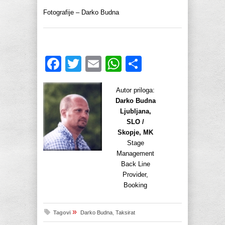
Fotografije – Darko Budna
Facebook
Twitter
Email
WhatsApp
Share
Autor priloga:
Darko Budna
Ljubljana,
SLO /
Skopje, MK
Stage
Management
Back Line
Provider,
Booking
»
Tagovi
Darko Budna
,
Taksirat