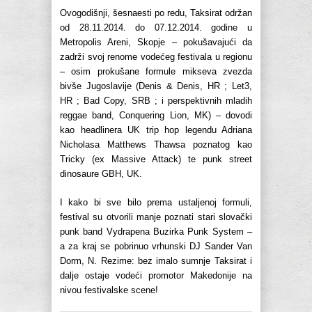
Ovogodišnji, šesnaesti po redu, Taksirat održan
od 28.11.2014. do 07.12.2014. godine u
Metropolis Areni, Skopje – pokušavajući da
zadrži svoj renome vodećeg festivala u regionu
– osim prokušane formule mikseva zvezda
bivše Jugoslavije (Denis & Denis, HR ; Let3,
HR ; Bad Copy, SRB ; i perspektivnih mladih
reggae band, Conquering Lion, MK) – dovodi
kao headlinera UK trip hop legendu Adriana
Nicholasa Matthews Thawsa poznatog kao
Tricky (ex Massive Attack) te punk street
dinosaure GBH, UK.
I kako bi sve bilo prema ustaljenoj formuli,
festival su otvorili manje poznati stari slovački
punk band Vydrapena Buzirka Punk System –
a za kraj se pobrinuo vrhunski DJ Sander Van
Dorm, N. Rezime: bez imalo sumnje Taksirat i
dalje ostaje vodeći promotor Makedonije na
nivou festivalske scene!