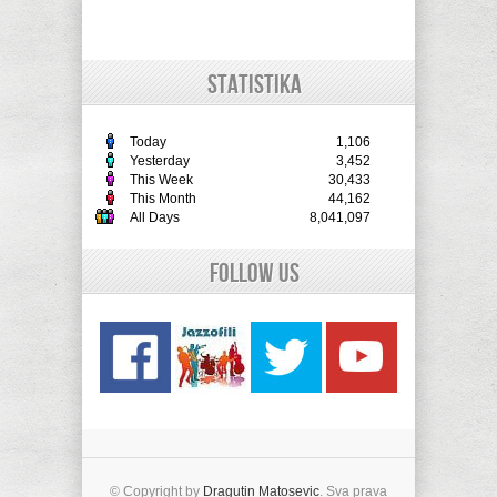
STATISTIKA
Today
1,106
Yesterday
3,452
This Week
30,433
This Month
44,162
All Days
8,041,097
Follow Us
© Copyright by
Dragutin Matosevic
. Sva prava