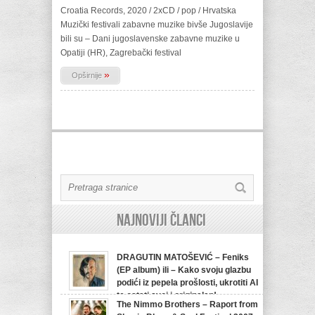
Croatia Records, 2020 / 2xCD / pop / Hrvatska
Muzički festivali zabavne muzike bivše Jugoslavije
bili su – Dani jugoslavenske zabavne muzike u
Opatiji (HR), Zagrebački festival
»
Opširnije
Najnoviji članci
DRAGUTIN MATOŠEVIĆ – Feniks
(EP album) ili – Kako svoju glazbu
podići iz pepela prošlosti, ukrotiti AI
te ostati svoj i originalan!
The Nimmo Brothers – Raport from
07/08/2026