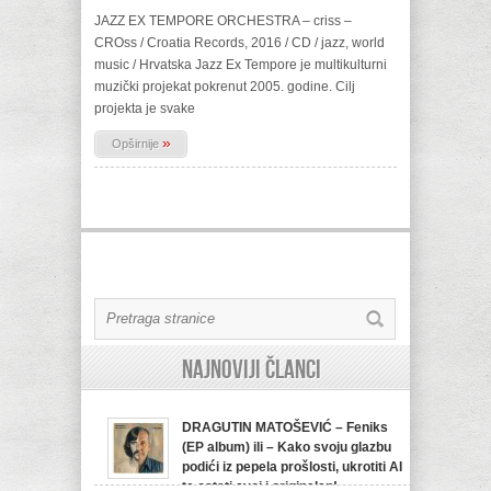
JAZZ EX TEMPORE ORCHESTRA – criss –
CROss / Croatia Records, 2016 / CD / jazz, world
music / Hrvatska Jazz Ex Tempore je multikulturni
muzički projekat pokrenut 2005. godine. Cilj
projekta je svake
»
Opširnije
Najnoviji članci
DRAGUTIN MATOŠEVIĆ – Feniks
(EP album) ili – Kako svoju glazbu
podići iz pepela prošlosti, ukrotiti AI
te ostati svoj i originalan!