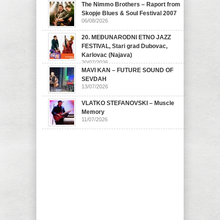
The Nimmo Brothers – Raport from
07/08/2026
Skopje Blues & Soul Festival 2007
06/08/2026
20. MEĐUNARODNI ETNO JAZZ
FESTIVAL, Stari grad Dubovac,
Karlovac (Najava)
20/07/2026
MAVI KAN – FUTURE SOUND OF
SEVDAH
13/07/2026
VLATKO STEFANOVSKI – Muscle
Memory
11/07/2026