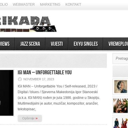
OLIO
WEBMASTER
MARKETING
KONTAKT
views
Jazz scena
Vijesti
EXYU Singles
Vremeplo
IGI MAN – Unforgettable You
NOVEMBER 17, 2023
IGI MAN – Unforgettable You / Self-released, 2023 /
Digital / blues / Sjeverna Makedonija Igor Stanoeski
(a.k.a. IGI MAN) rođen je jula 1986. godine u Skoplju.
07/08/2026
Multimedijalni je autor, muzičar, kompozitor, aranžer,
tekstopisac,
»
Opširnije