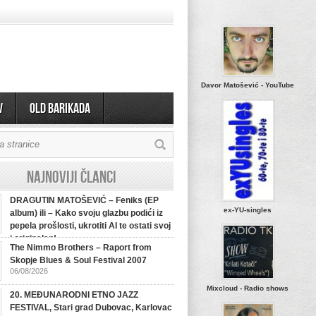
Davor Matošević - YouTube
v
OLD BARIKADA
Najnoviji članci
DRAGUTIN MATOŠEVIĆ – Feniks (EP
ex-YU-singles
album) ili – Kako svoju glazbu podići iz
pepela prošlosti, ukrotiti AI te ostati svoj
i originalan!
The Nimmo Brothers – Raport from
Skopje Blues & Soul Festival 2007
06/08/2026
Mixcloud - Radio shows
20. MEĐUNARODNI ETNO JAZZ
FESTIVAL, Stari grad Dubovac, Karlovac