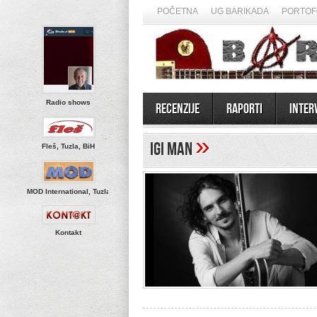
POČETNA
UG BARIKADA
PORTOF
Radio shows
Recenzije
Raporti
Inter
»
IGI MAN
Fleš, Tuzla, BiH
MOD International, Tuzla
Kontakt