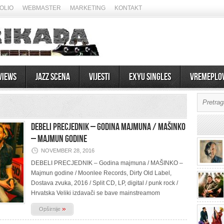
OLIO
WEBMASTER
MARKETING
KONTAKT
views
Jazz scena
Vijesti
EXYU Singles
Vremeplo
DEBELI PRECJEDNIK – Godina majmuna / MAŠINKO
– Majmun godine
NOVEMBER 28, 2016
DEBELI PRECJEDNIK – Godina majmuna / MAŠINKO –
Majmun godine / Moonlee Records, Dirty Old Label,
07/08/2026
Dostava zvuka, 2016 / Split CD, LP, digital / punk rock /
Hrvatska Veliki izdavači se bave mainstreamom
»
Opširnije