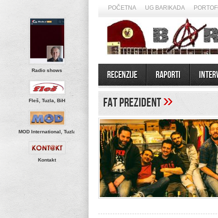
POČETNA
UG BARIKADA
PORTOF
Radio shows
Recenzije
Raporti
Inter
»
Fat Prezident
Fleš, Tuzla, BiH
MOD International, Tuzla
Kontakt