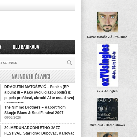
Davor Matošević - YouTube
v
OLD BARIKADA
Najnoviji članci
DRAGUTIN MATOŠEVIĆ – Feniks (EP
ex-YU-singles
album) ili – Kako svoju glazbu podići iz
pepela prošlosti, ukrotiti AI te ostati svoj
i originalan!
The Nimmo Brothers – Raport from
Skopje Blues & Soul Festival 2007
06/08/2026
Mixcloud - Radio shows
20. MEĐUNARODNI ETNO JAZZ
FESTIVAL, Stari grad Dubovac, Karlovac