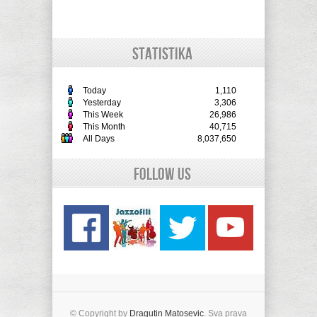
STATISTIKA
Today
1,110
Yesterday
3,306
This Week
26,986
This Month
40,715
All Days
8,037,650
Follow Us
© Copyright by
Dragutin Matosevic
. Sva prava