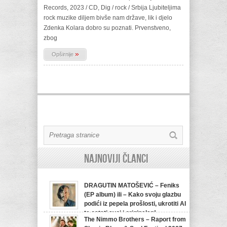
Records, 2023 / CD, Dig / rock / Srbija Ljubiteljima
rock muzike diljem bivše nam države, lik i djelo
Zdenka Kolara dobro su poznati. Prvenstveno,
zbog
»
Opširnije
Najnoviji članci
DRAGUTIN MATOŠEVIĆ – Feniks
(EP album) ili – Kako svoju glazbu
podići iz pepela prošlosti, ukrotiti AI
te ostati svoj i originalan!
The Nimmo Brothers – Raport from
07/08/2026