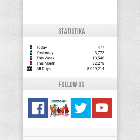
STATISTIKA
Today
477
Yesterday
3,772
This Week
18,548
This Month
32,278
All Days
8,029,214
Follow Us