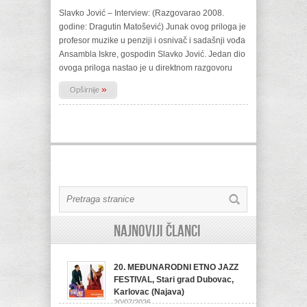
Slavko Jović – Interview: (Razgovarao 2008.
godine: Dragutin Matošević) Junak ovog priloga je
profesor muzike u penziji i osnivač i sadašnji vođa
Ansambla Iskre, gospodin Slavko Jović. Jedan dio
ovoga priloga nastao je u direktnom razgovoru
»
Opširnije
Najnoviji članci
20. MEĐUNARODNI ETNO JAZZ
FESTIVAL, Stari grad Dubovac,
Karlovac (Najava)
20/07/2026