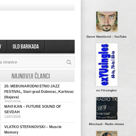
Davor Matošević - YouTube
v
OLD BARIKADA
Najnoviji članci
20. MEĐUNARODNI ETNO JAZZ
ex-YU-singles
FESTIVAL, Stari grad Dubovac, Karlovac
(Najava)
20/07/2026
MAVI KAN – FUTURE SOUND OF
SEVDAH
13/07/2026
Mixcloud - Radio shows
VLATKO STEFANOVSKI – Muscle
Memory