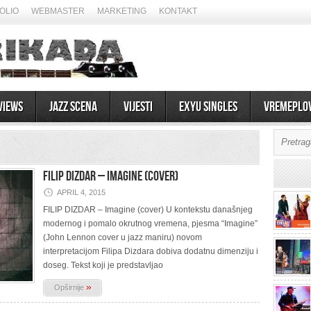
OLIO
WEBMASTER
MARKETING
KONTAKT
views
Jazz scena
Vijesti
EXYU Singles
Vremeplo
FILIP DIZDAR – Imagine (cover)
APRIL 4, 2015
FILIP DIZDAR – Imagine (cover) U kontekstu današnjeg
modernog i pomalo okrutnog vremena, pjesma “Imagine”
(John Lennon cover u jazz maniru) novom
interpretacijom Filipa Dizdara dobiva dodatnu dimenziju i
doseg. Tekst koji je predstavljao
»
Opširnije