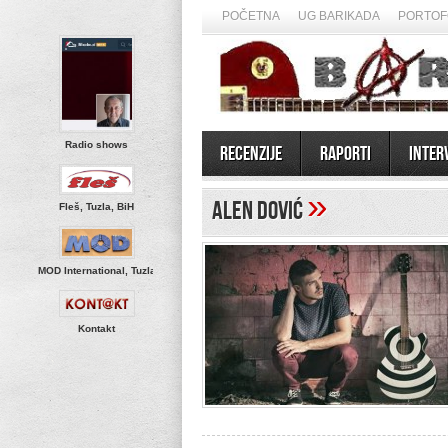
POČETNA
UG BARIKADA
PORTOF
Radio shows
Recenzije
Raporti
Inter
»
Alen Dović
Fleš, Tuzla, BiH
MOD International, Tuzla
Kontakt