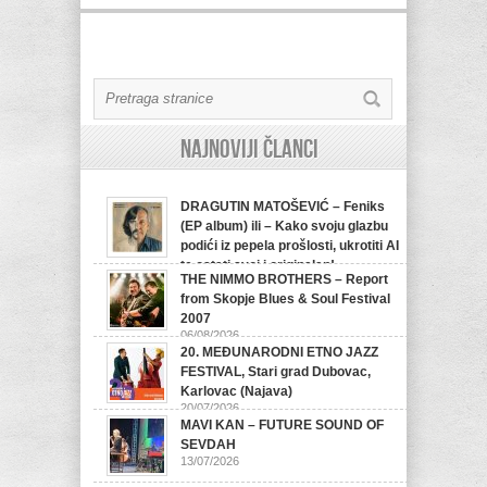
Najnoviji članci
DRAGUTIN MATOŠEVIĆ – Feniks
(EP album) ili – Kako svoju glazbu
podići iz pepela prošlosti, ukrotiti AI
te ostati svoj i originalan!
THE NIMMO BROTHERS – Report
07/08/2026
from Skopje Blues & Soul Festival
2007
06/08/2026
20. MEĐUNARODNI ETNO JAZZ
FESTIVAL, Stari grad Dubovac,
Karlovac (Najava)
20/07/2026
MAVI KAN – FUTURE SOUND OF
SEVDAH
13/07/2026