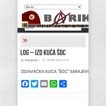
»
log – izd kuća ŠDC
Kategorije
»
08.MAY 2019 10:44
Facebook
Twitter
Email
WhatsApp
Share