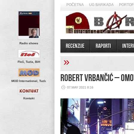
POČETNA
UG BARIKADA
PORTOF
Radio shows
Recenzije
Raporti
Inter
»
Fleš, Tuzla, BiH
Robert Vrbančić – Omo
MOD International, Tuzla
07.MAY 2021 8:16
Kontakt