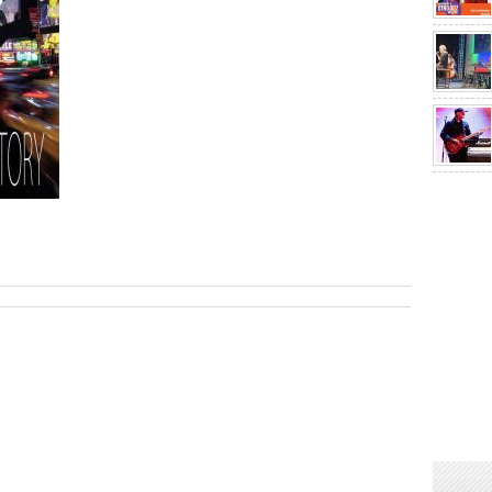
sApp
are