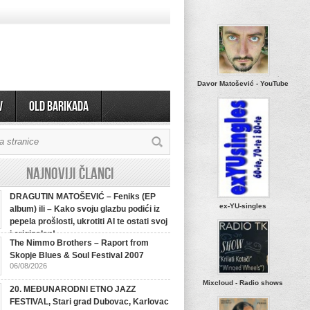
Davor Matošević - YouTube
v
OLD BARIKADA
Najnoviji članci
DRAGUTIN MATOŠEVIĆ – Feniks (EP
ex-YU-singles
album) ili – Kako svoju glazbu podići iz
pepela prošlosti, ukrotiti AI te ostati svoj
i originalan!
The Nimmo Brothers – Raport from
Skopje Blues & Soul Festival 2007
06/08/2026
Mixcloud - Radio shows
20. MEĐUNARODNI ETNO JAZZ
FESTIVAL, Stari grad Dubovac, Karlovac