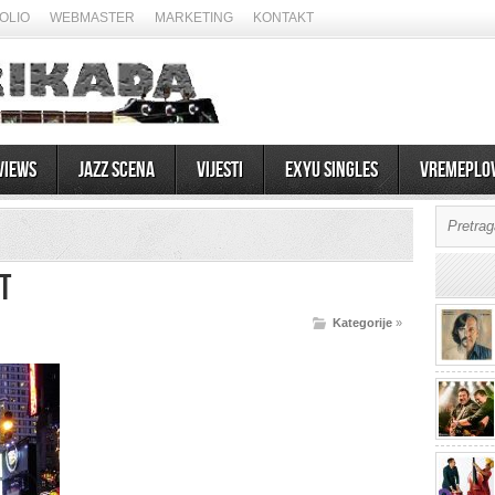
OLIO
WEBMASTER
MARKETING
KONTAKT
views
Jazz scena
Vijesti
EXYU Singles
Vremeplo
t
Kategorije
»
07/08/2026