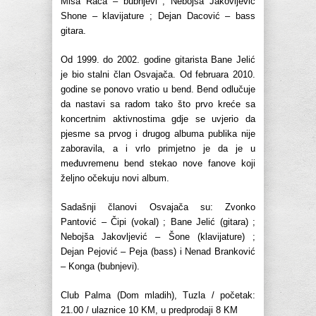
Miša Raca – bubnjevi ; Nebojša Jakovljević
Shone – klavijature ; Dejan Dacović – bass
gitara.
Od 1999. do 2002. godine gitarista Bane Jelić
je bio stalni član Osvajača. Od februara 2010.
godine se ponovo vratio u bend. Bend odlučuje
da nastavi sa radom tako što prvo kreće sa
koncertnim aktivnostima gdje se uvjerio da
pjesme sa prvog i drugog albuma publika nije
zaboravila, a i vrlo primjetno je da je u
međuvremenu bend stekao nove fanove koji
željno očekuju novi album.
Sadašnji članovi Osvajača su: Zvonko
Pantović – Čipi (vokal) ; Bane Jelić (gitara) ;
Nebojša Jakovljević – Šone (klavijature) ;
Dejan Pejović – Peja (bass) i Nenad Branković
– Konga (bubnjevi).
Club Palma (Dom mladih), Tuzla / početak:
21.00 / ulaznice 10 KM, u predprodaji 8 KM