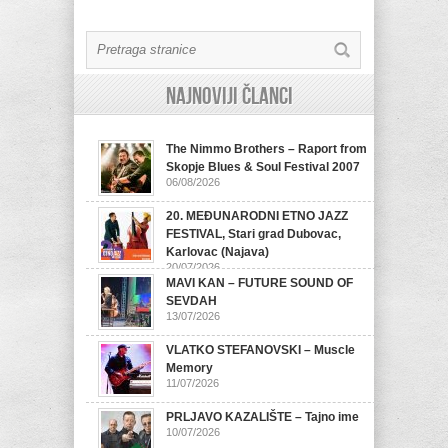
Najnoviji članci
The Nimmo Brothers – Raport from
Skopje Blues & Soul Festival 2007
06/08/2026
20. MEĐUNARODNI ETNO JAZZ
FESTIVAL, Stari grad Dubovac,
Karlovac (Najava)
20/07/2026
MAVI KAN – FUTURE SOUND OF
SEVDAH
13/07/2026
VLATKO STEFANOVSKI – Muscle
Memory
11/07/2026
PRLJAVO KAZALIŠTE – Tajno ime
10/07/2026