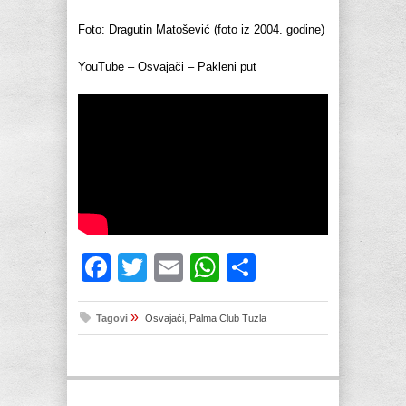
Foto: Dragutin Matošević (foto iz 2004. godine)
YouTube – Osvajači – Pakleni put
Facebook
Twitter
Email
WhatsApp
Share
»
Tagovi
Osvajači
,
Palma Club Tuzla