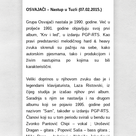
OSVAJAČI – Nastup u Tuzli (07.02.2015.)
Grupa Osvajači nastala je 1990. godine. Već u
proljeće 1991. godine objavljuju svoj prvi
album, “Krv i led”, u izdanju PGP-RTS. Kao
pravi predstavnici melodičnog hard & heavy
zvuka skrenuli su pažnju na sebe, kako
autorskim pjesmama, tako i produkcijom i
živim nastupima po kojima su bili
karakteristični.
Veliki doprinos u njihovom zvuku dao je i
legendarni klavijaturista, Laza Ristovski, iz
čijeg studija je izašao njihov prvi album.
Saradnja s njim se nastavlja i na drugom
albumu koji se pojavio 1995. godine pod
nazivom “Sam”, također u izdanju PGP-RTS.
Članovi koji su u tom periodu svirali u bendu su
Zvonko Pantović Chipi – vokal ; Urošević
Dragan – gitara ; Popović Saša – bass gitara ;