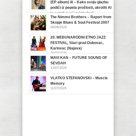
(EP album) ili – Kako svoju glazbu
podići iz pepela prošlosti, ukrotiti AI
te ostati svoj i originalan!
The Nimmo Brothers – Raport from
07/08/2026
Skopje Blues & Soul Festival 2007
06/08/2026
20. MEĐUNARODNI ETNO JAZZ
FESTIVAL, Stari grad Dubovac,
Karlovac (Najava)
20/07/2026
MAVI KAN – FUTURE SOUND OF
SEVDAH
13/07/2026
VLATKO STEFANOVSKI – Muscle
Memory
11/07/2026