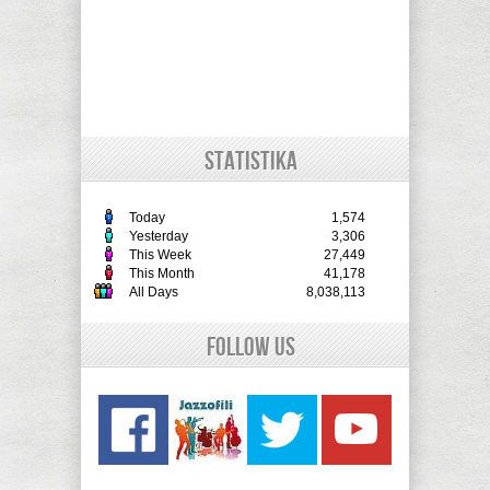
STATISTIKA
Today
1,574
Yesterday
3,306
This Week
27,449
This Month
41,178
All Days
8,038,113
Follow Us