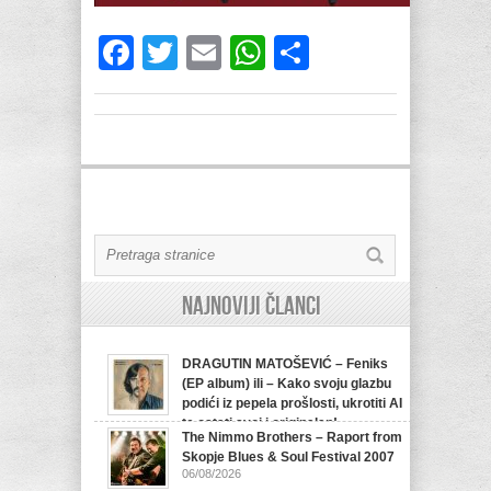
Facebook
Twitter
Email
WhatsApp
Share
Najnoviji članci
DRAGUTIN MATOŠEVIĆ – Feniks
(EP album) ili – Kako svoju glazbu
podići iz pepela prošlosti, ukrotiti AI
te ostati svoj i originalan!
The Nimmo Brothers – Raport from
07/08/2026
Skopje Blues & Soul Festival 2007
06/08/2026