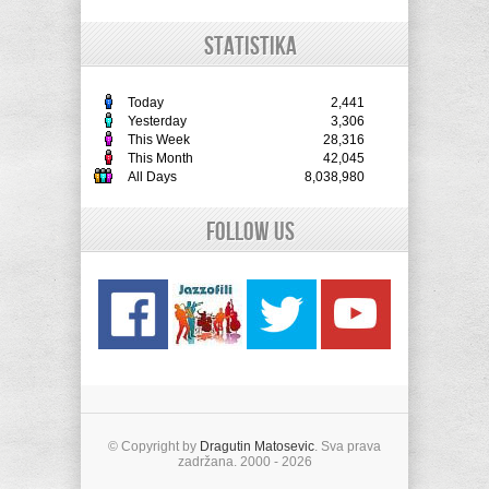
STATISTIKA
Today
2,441
Yesterday
3,306
This Week
28,316
This Month
42,045
All Days
8,038,980
Follow Us
© Copyright by
Dragutin Matosevic
. Sva prava
zadržana. 2000 - 2026