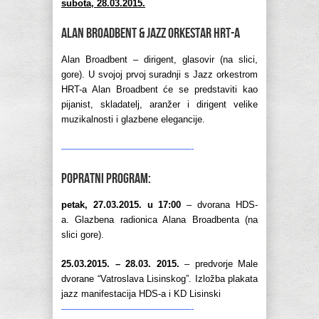
subota, 28.03.2015.
Alan Broadbent & Jazz orkestar HRT-a
Alan Broadbent – dirigent, glasovir (na slici,
gore). U svojoj prvoj suradnji s Jazz orkestrom
HRT-a Alan Broadbent će se predstaviti kao
pijanist, skladatelj, aranžer i dirigent velike
muzikalnosti i glazbene elegancije.
——————————————-
Popratni program:
petak, 27.03.2015. u 17:00
– dvorana HDS-
a. Glazbena radionica Alana Broadbenta (na
slici gore).
25.03.2015. – 28.03. 2015.
– predvorje Male
dvorane “Vatroslava Lisinskog”. Izložba plakata
jazz manifestacija HDS-a i KD Lisinski
——————————————-