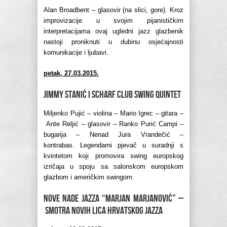
Alan Broadbent – glasovir (na slici, gore). Kroz
improvizacije u svojim pijanističkim
interpretacijama ovaj ugledni jazz glazbenik
nastoji proniknuti u dubinu osjećajnosti
komunikacije i ljubavi.
petak, 27.03.2015.
Jimmy Stanić i Scharf Club Swing Quintet
Miljenko Pujić – violina – Mario Igrec – gitara –
Ante Reljić – glasovir – Ranko Purić Campi –
bugarija – Nenad Jura Vrandečić –
kontrabas. Legendarni pjevač u suradnji s
kvintetom koji promovira swing europskog
izričaja u spoju sa salonskom europskom
glazbom i američkim swingom.
Nove nade jazza “Marjan Marjanović” –
Smotra novih lica hrvatskog jazza