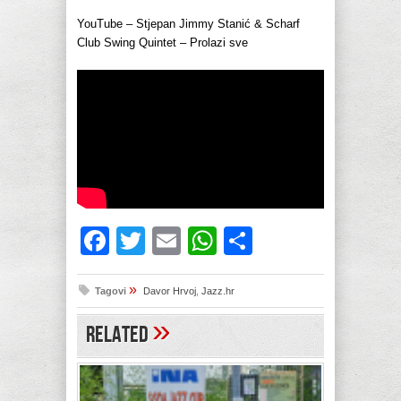
YouTube – Stjepan Jimmy Stanić & Scharf
Club Swing Quintet – Prolazi sve
Facebook
Twitter
Email
WhatsApp
Share
»
Tagovi
Davor Hrvoj
,
Jazz.hr
»
Related