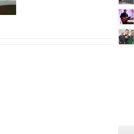
sApp
are