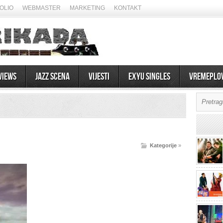
OLIO
WEBMASTER
MARKETING
KONTAKT
views
Jazz scena
Vijesti
EXYU Singles
Vremeplo
Kategorije
»