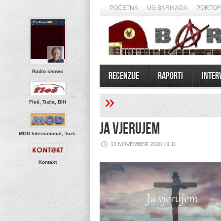
POČETNA
UG BARIKADA
PORTOF
Radio shows
Recenzije
Raporti
Inter
»
Fleš, Tuzla, BiH
Ja vjerujem
MOD International, Tuzla
12.NOVEMBER 2020 19:11
Kontakt