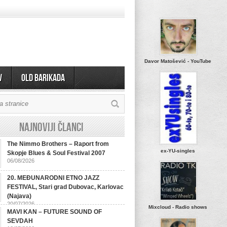
Davor Matošević - YouTube
v
OLD BARIKADA
Najnoviji članci
The Nimmo Brothers – Raport from
ex-YU-singles
Skopje Blues & Soul Festival 2007
06/08/2026
20. MEĐUNARODNI ETNO JAZZ
FESTIVAL, Stari grad Dubovac, Karlovac
(Najava)
20/07/2026
Mixcloud - Radio shows
MAVI KAN – FUTURE SOUND OF
SEVDAH