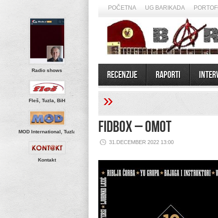
POČETNA
UG BARIKADA
PORTOF
Radio shows
Recenzije
Raporti
Inter
»
Fleš, Tuzla, BiH
FidBox – Omot
MOD International, Tuzla
31.DECEMBER 2022 13:00
Kontakt