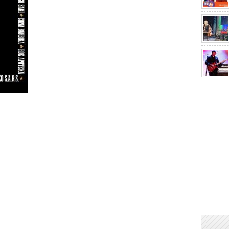
sApp
are