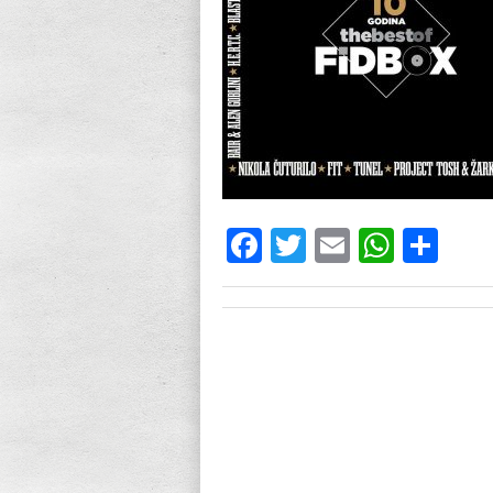
Facebook
Twitter
Email
What
Sh