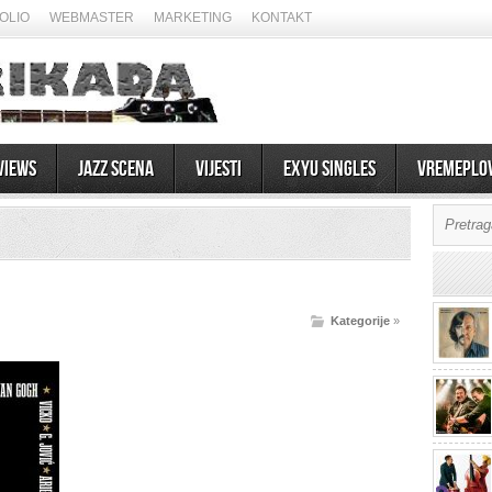
OLIO
WEBMASTER
MARKETING
KONTAKT
views
Jazz scena
Vijesti
EXYU Singles
Vremeplo
Kategorije
»
07/08/2026