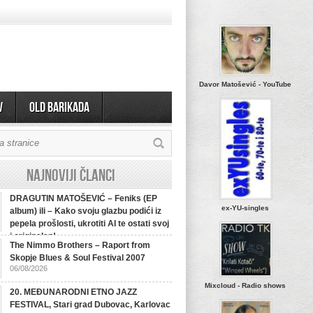
Davor Matošević - YouTube
v
OLD BARIKADA
Najnoviji članci
DRAGUTIN MATOŠEVIĆ – Feniks (EP
ex-YU-singles
album) ili – Kako svoju glazbu podići iz
pepela prošlosti, ukrotiti AI te ostati svoj
i originalan!
The Nimmo Brothers – Raport from
Skopje Blues & Soul Festival 2007
06/08/2026
Mixcloud - Radio shows
20. MEĐUNARODNI ETNO JAZZ
FESTIVAL, Stari grad Dubovac, Karlovac