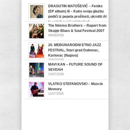
DRAGUTIN MATOŠEVIĆ – Feniks
(EP album) ili – Kako svoju glazbu
podići iz pepela prošlosti, ukrotiti AI
te ostati svoj i originalan!
The Nimmo Brothers – Raport from
07/08/2026
Skopje Blues & Soul Festival 2007
06/08/2026
20. MEĐUNARODNI ETNO JAZZ
FESTIVAL, Stari grad Dubovac,
Karlovac (Najava)
20/07/2026
MAVI KAN – FUTURE SOUND OF
SEVDAH
13/07/2026
VLATKO STEFANOVSKI – Muscle
Memory
11/07/2026