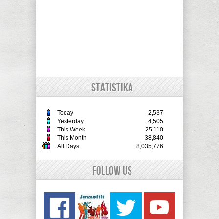
STATISTIKA
Today
2,537
Yesterday
4,505
This Week
25,110
This Month
38,840
All Days
8,035,776
Follow Us