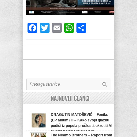
Facebook
Twitter
Email
WhatsApp
Share
Najnoviji članci
DRAGUTIN MATOŠEVIĆ – Feniks
(EP album) ili – Kako svoju glazbu
podići iz pepela prošlosti, ukrotiti AI
te ostati svoj i originalan!
The Nimmo Brothers – Raport from
07/08/2026