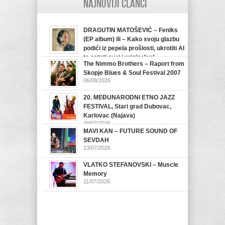
Najnoviji članci
DRAGUTIN MATOŠEVIĆ – Feniks
(EP album) ili – Kako svoju glazbu
podići iz pepela prošlosti, ukrotiti AI
te ostati svoj i originalan!
The Nimmo Brothers – Raport from
07/08/2026
Skopje Blues & Soul Festival 2007
06/08/2026
20. MEĐUNARODNI ETNO JAZZ
FESTIVAL, Stari grad Dubovac,
Karlovac (Najava)
20/07/2026
MAVI KAN – FUTURE SOUND OF
SEVDAH
13/07/2026
VLATKO STEFANOVSKI – Muscle
Memory
11/07/2026