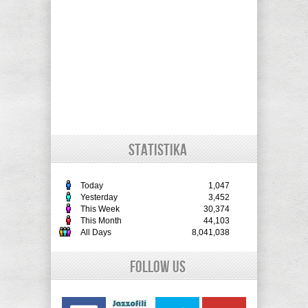
STATISTIKA
Today
1,047
Yesterday
3,452
This Week
30,374
This Month
44,103
All Days
8,041,038
Follow Us